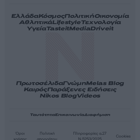
Ελλάδα
Κόσμος
Πολιτική
Οικονομία
Αθλητικά
Lifestyle
Τεχνολογία
Υγεία
Tasteit
Media
Driveit
Πρωτοσέλιδα
Γνώμη
Melas Blog
Καιρός
Παράξενες Ειδήσεις
Nikos Blog
Videos
Ταυτότητα
Επικοινωνία
Διαφήμιση
Όροι
Πολιτική
Πληροφορίες α.27
Cookies
χρήσης
απορρήτου
Ν.5253/2025