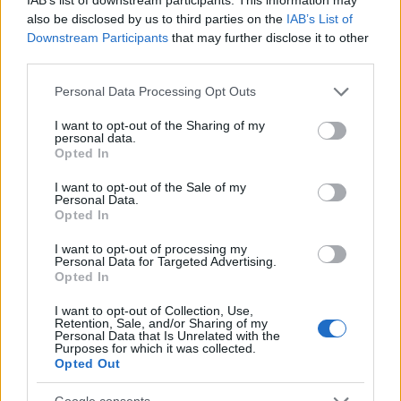
also be disclosed by us to third parties on the
IAB’s List of
ΔΙΑΦΗΜΙΣΗ
Downstream Participants
that may further disclose it to other
third parties.
Please note that this website/app uses one or more Google
Personal Data Processing Opt Outs
services and may gather and store information including but
not limited to your visit or usage behaviour. You may click to
I want to opt-out of the Sharing of my
personal data.
grant or deny consent to Google and its third-party tags to
Opted In
use your data for below specified purposes in below Google
consent section.
I want to opt-out of the Sale of my
Personal Data.
Opted In
I want to opt-out of processing my
Personal Data for Targeted Advertising.
Opted In
I want to opt-out of Collection, Use,
Retention, Sale, and/or Sharing of my
Personal Data that Is Unrelated with the
Purposes for which it was collected.
Opted Out