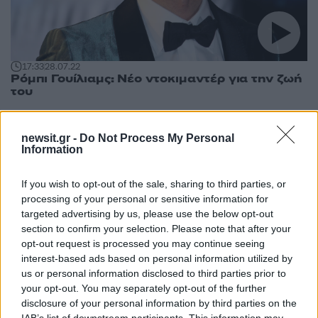
17:33
28.07.22
Ρόμπι Γουίλιαμς: Νέο ντοκιμαντέρ για την ζωή
του
newsit.gr -
Do Not Process My Personal
Information
If you wish to opt-out of the sale, sharing to third parties, or
processing of your personal or sensitive information for
targeted advertising by us, please use the below opt-out
10:49
11.01.16
section to confirm your selection. Please note that after your
20:05
06.07.21
Θεσσαλονίκη: Τοπίο
O Robbie Williams στη
opt-out request is processed you may continue seeing
στην ομίχλη –
Μύκονο - Ο απόλυτος
Προβλήματα στο
interest-based ads based on personal information utilized by
ποπ σταρ παρτάρει
αεροδρόμιο
us or personal information disclosed to third parties prior to
στο νησί των ανέμων
Μακεδονία!
your opt-out. You may separately opt-out of the further
disclosure of your personal information by third parties on the
IAB’s list of downstream participants. This information may