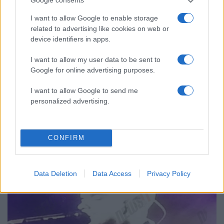
Google consents
I want to allow Google to enable storage
related to advertising like cookies on web or
device identifiers in apps.
I want to allow my user data to be sent to
Google for online advertising purposes.
I want to allow Google to send me
19:35
03.11.15
personalized advertising.
Αποκαλύψεις από τη χήρα του Ρόμπιν
Γουίλιαμς: Είχε άλλα 3 χρόνια ζωής
CONFIRM
Data Deletion
Data Access
Privacy Policy