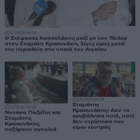
11:06
29.04.24
Ο Στέφανος Κασσελάκης μαζί με τον Τάιλερ
στον Σταμάτη Κραουνάκη, λίγες ώρες μετά
την περιοδεία στα νησιά του Αιγαίου
19:33
10.04.24
Σταμάτης
22:55
16.04.24
Κραουνάκης: Δεν το
Νατάσα Παζαΐτη και
κουβάλησα ποτέ, ποτέ
Σταμάτης
δεν ντράπηκα που
Κραουνάκης
είμαι χοντρός
ποζάρουν αγκαλιά