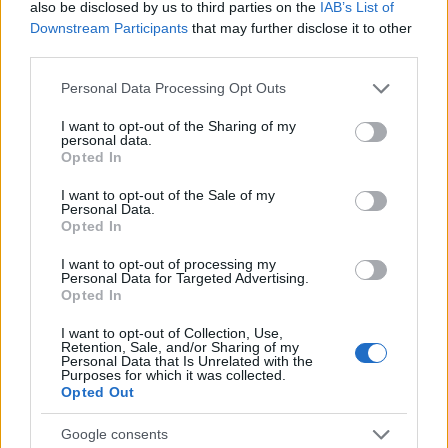
also be disclosed by us to third parties on the
IAB’s List of
Downstream Participants
that may further disclose it to other
third parties.
Please note that this website/app uses one or more Google
Personal Data Processing Opt Outs
services and may gather and store information including but
not limited to your visit or usage behaviour. You may click to
I want to opt-out of the Sharing of my
personal data.
grant or deny consent to Google and its third-party tags to
Opted In
use your data for below specified purposes in below Google
consent section.
I want to opt-out of the Sale of my
18:17
13.03.24
Personal Data.
Σταμάτης Κραουνάκης: Αφήστε τον ήσυχο τον
Opted In
Γιώργο Νταλάρα, δεν αλλάζει ο άνθρωπος,
τέλος
I want to opt-out of processing my
Personal Data for Targeted Advertising.
Opted In
I want to opt-out of Collection, Use,
Retention, Sale, and/or Sharing of my
Personal Data that Is Unrelated with the
Purposes for which it was collected.
Opted Out
Google consents