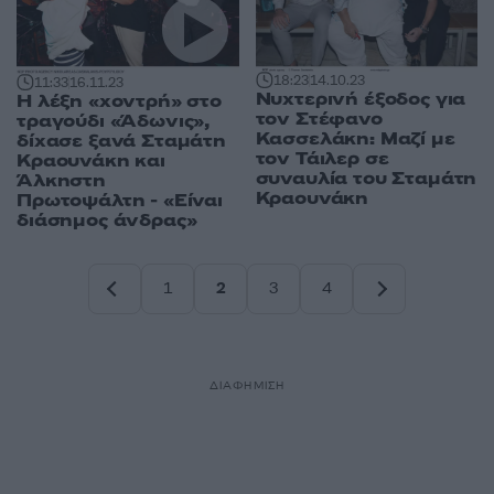
18:23
14.10.23
11:33
16.11.23
Νυχτερινή έξοδος για
Η λέξη «χοντρή» στο
τον Στέφανο
τραγούδι «Άδωνις»,
Κασσελάκη: Μαζί με
δίχασε ξανά Σταμάτη
τον Τάιλερ σε
Κραουνάκη και
συναυλία του Σταμάτη
Άλκηστη
Κραουνάκη
Πρωτοψάλτη - «Είναι
διάσημος άνδρας»
1
2
3
4
Σελίδα
Σελίδα
Σελίδα
Σελίδα
ΔΙΑΦΗΜΙΣΗ