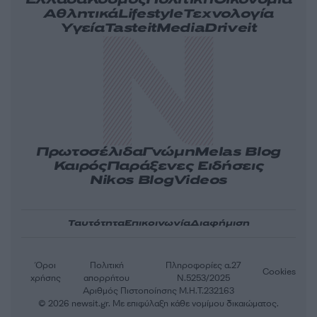
Ελλάδα
Κόσμος
Πολιτική
Οικονομία
Αθλητικά
Lifestyle
Τεχνολογία
Υγεία
Tasteit
Media
Driveit
Πρωτοσέλιδα
Γνώμη
Melas Blog
Καιρός
Παράξενες Ειδήσεις
Nikos Blog
Videos
Ταυτότητα
Επικοινωνία
Διαφήμιση
Όροι
Πολιτική
Πληροφορίες α.27
Cookies
χρήσης
απορρήτου
Ν.5253/2025
Αριθμός Πιστοποίησης Μ.Η.Τ.232163
© 2026 newsit.gr. Με επιφύλαξη κάθε νομίμου δικαιώματος.