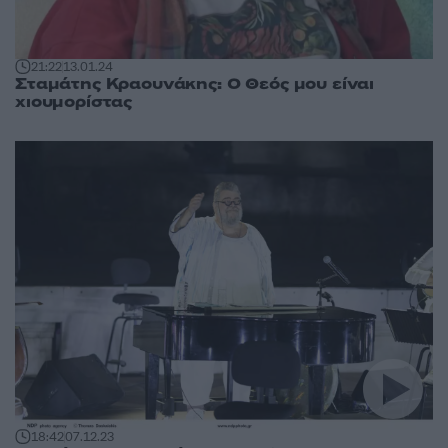
21:22
13.01.24
Σταμάτης Κραουνάκης: Ο Θεός μου είναι
χιουμορίστας
18:42
07.12.23