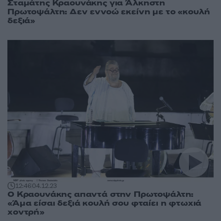
Σταμάτης Κραουνάκης για Άλκηστη
Πρωτοψάλτη: Δεν εννοώ εκείνη με το «κουλή
δεξιά»
12:46
04.12.23
Ο Κραουνάκης απαντά στην Πρωτοψάλτη:
«Άμα είσαι δεξιά κουλή σου φταίει η φτωχιά
χοντρή»