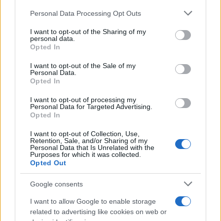
Please note that this website/app uses one or more Google
Personal Data Processing Opt Outs
services and may gather and store information including but
not limited to your visit or usage behaviour. You may click to
I want to opt-out of the Sharing of my
personal data.
grant or deny consent to Google and its third-party tags to
Opted In
use your data for below specified purposes in below Google
10:10
07.07.22
consent section.
I want to opt-out of the Sale of my
Μεσσηνία: Πυροβόλησε την ανιψιά του επειδή
Personal Data.
διαφωνούσε με αυτά που έλεγε – Πανικός στη
Opted In
Μεσσήνη
I want to opt-out of processing my
Personal Data for Targeted Advertising.
Opted In
I want to opt-out of Collection, Use,
Retention, Sale, and/or Sharing of my
Personal Data that Is Unrelated with the
Purposes for which it was collected.
Opted Out
Google consents
I want to allow Google to enable storage
related to advertising like cookies on web or