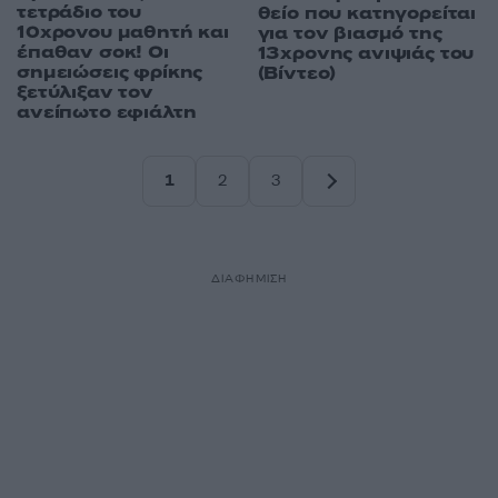
τετράδιο του
θείο που κατηγορείται
10χρονου μαθητή και
για τον βιασμό της
έπαθαν σοκ! Οι
13χρονης ανιψιάς του
σημειώσεις φρίκης
(Βίντεο)
ξετύλιξαν τον
ανείπωτο εφιάλτη
1
2
3
Σελίδα
Σελίδα
Σελίδα
ΔΙΑΦΗΜΙΣΗ