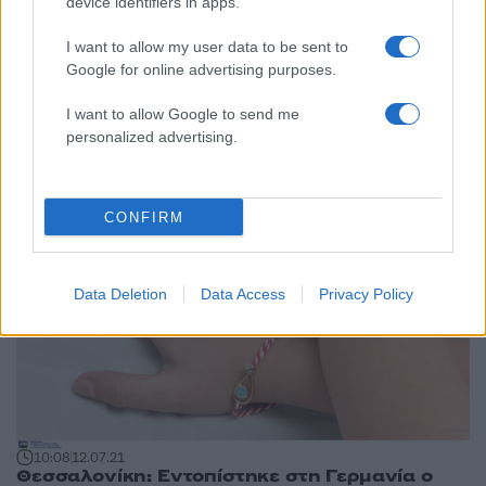
device identifiers in apps.
I want to allow my user data to be sent to
09:43
16.02.22
Google for online advertising purposes.
Νέο σοκ στην Κρήτη: 11χρονη αποκάλυψε στη
δασκάλα ότι την βίαζε ο θείος της
I want to allow Google to send me
personalized advertising.
CONFIRM
Data Deletion
Data Access
Privacy Policy
10:08
12.07.21
Θεσσαλονίκη: Εντοπίστηκε στη Γερμανία ο