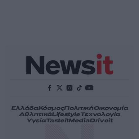
Ελλάδα
Κόσμος
Πολιτική
Οικονομία
Αθλητικά
Lifestyle
Τεχνολογία
Υγεία
Tasteit
Media
Driveit