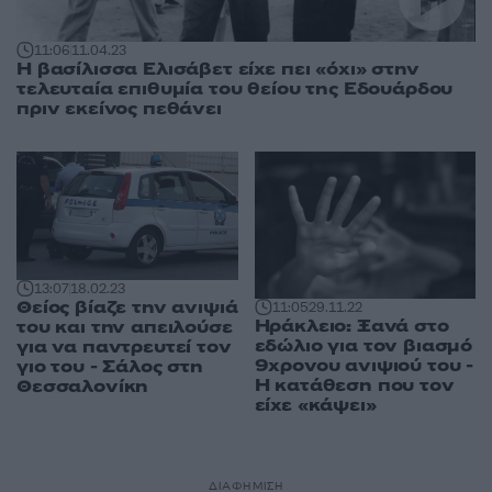
11:06
11.04.23
Η βασίλισσα Ελισάβετ είχε πει «όχι» στην
τελευταία επιθυμία του θείου της Εδουάρδου
πριν εκείνος πεθάνει
13:07
18.02.23
Θείος βίαζε την ανιψιά
11:05
29.11.22
Ηράκλειο: Ξανά στο
του και την απειλούσε
εδώλιο για τον βιασμό
για να παντρευτεί τον
9χρονου ανιψιού του -
γιο του - Σάλος στη
Η κατάθεση που τον
Θεσσαλονίκη
είχε «κάψει»
ΔΙΑΦΗΜΙΣΗ