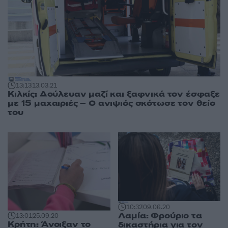
13:13
13.03.21
Κιλκίς: Δούλευαν μαζί και ξαφνικά τον έσφαξε
με 15 μαχαιριές – O ανιψιός σκότωσε τον θείο
του
10:32
09.06.20
Λαμία: Φρούριο τα
13:01
25.09.20
Κρήτη: Άνοιξαν το
δικαστήρια για τον