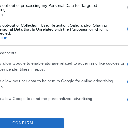
to opt-out of processing my Personal Data for Targeted
ing.
In
o opt-out of Collection, Use, Retention, Sale, and/or Sharing
ersonal Data that Is Unrelated with the Purposes for which it
lected.
Out
consents
o allow Google to enable storage related to advertising like cookies on
evice identifiers in apps.
o allow my user data to be sent to Google for online advertising
s.
to allow Google to send me personalized advertising.
16:17
13.07.23
Το AIDS μπορεί να εξαλ
μέχρι το 2030 – Τι αναφ
CONFIRM
ΟΗΕ