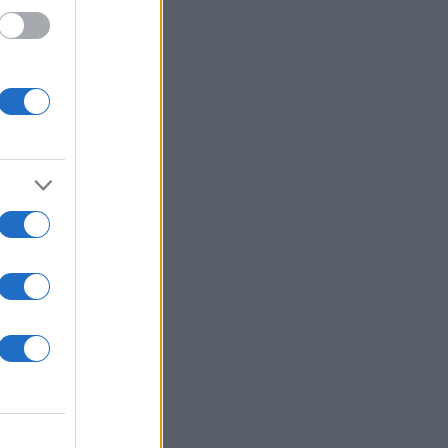
ειφθεί
έρει ο