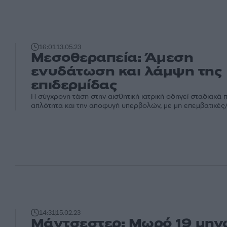
16:01
13.05.23
Μεσοθεραπεία: Άμεση
ενυδάτωση και λάμψη της
επιδερμίδας
Η σύγχρονη τάση στην αισθητική ιατρική οδηγεί σταδιακά 
απλότητα και την αποφυγή υπερβολών, με μη επεμβατικές/χ
14:31
15.02.23
Μάντσεστερ: Μωρό 19 μην