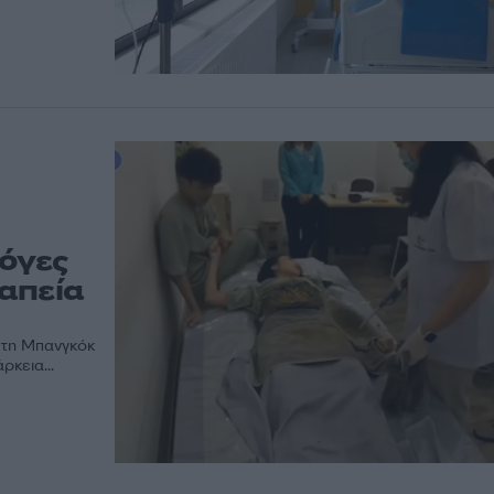
λόγες
απεία
 τη Μπανγκόκ
ρκεια...