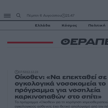
Μετάβαση
σε
περιεχόμενο
Πέμπτη 6 Αυγούστου
21:47
Ελλάδα
Κόσμος
Πολιτική
ΘΕΡΑΠ
07:53
12.12.23
Οίκοθεν: «Να επεκταθεί σε
ογκολογικά νοσοκομεία το
πρόγραμμα για νοσηλεία
καρκινοπαθών στο σπίτι»
Το πρόγραμμα «Οίκοθεν» για τη χορήγηση χημειοθεραπειών
ογκολογικούς ασθενείς έχει θετικό απολογισμό από την πιλο