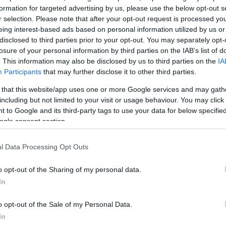
formation for targeted advertising by us, please use the below opt-out s
r selection. Please note that after your opt-out request is processed y
μόνωση των
κής του
eing interest-based ads based on personal information utilized by us or
disclosed to third parties prior to your opt-out. You may separately opt-
losure of your personal information by third parties on the IAB’s list of
. This information may also be disclosed by us to third parties on the
IA
Participants
that may further disclose it to other third parties.
 that this website/app uses one or more Google services and may gath
including but not limited to your visit or usage behaviour. You may click 
 to Google and its third-party tags to use your data for below specifi
ogle consent section.
ο
l Data Processing Opt Outs
τμών
ία του
o opt-out of the Sharing of my personal data.
In
ρμόζει στην
 για την...
o opt-out of the Sale of my Personal Data.
In