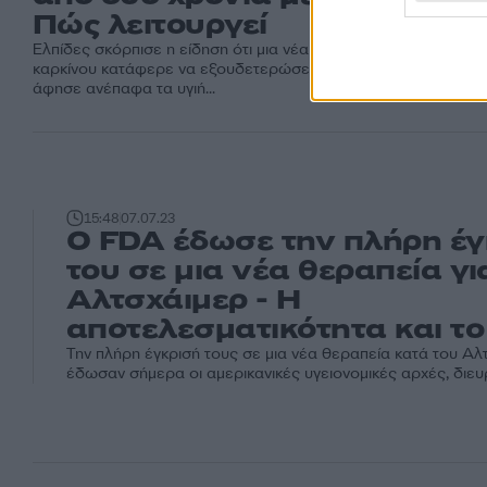
Πώς λειτουργεί
Ελπίδες σκόρπισε η είδηση ότι μια νέα θεραπεία κατά του
καρκίνου κατάφερε να εξουδετερώσει συμπαγείς όγκους και
άφησε ανέπαφα τα υγιή...
15:48
07.07.23
Ο FDA έδωσε την πλήρη έγ
του σε μια νέα θεραπεία γι
Αλτσχάιμερ - Η
αποτελεσματικότητα και το
Την πλήρη έγκρισή τους σε μια νέα θεραπεία κατά του Αλ
έδωσαν σήμερα οι αμερικανικές υγειονομικές αρχές, διευρ