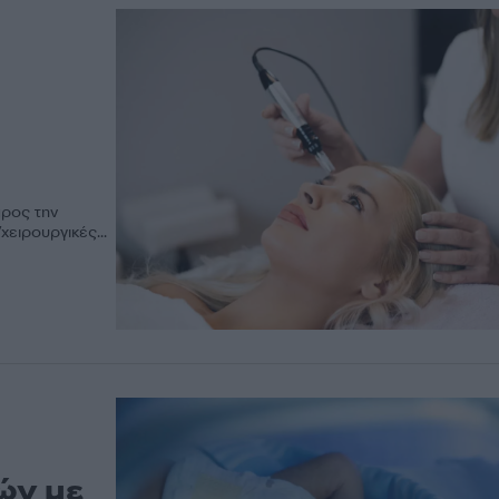
προς την
ειρουργικές...
ών με