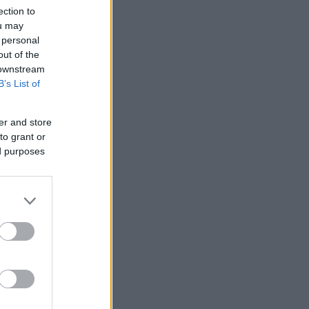
ection to
ou may
 personal
out of the
 downstream
B’s List of
er and store
to grant or
ed purposes