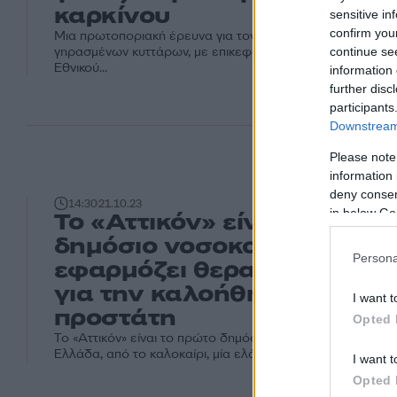
καρκίνου
sensitive in
confirm you
Μια πρωτοποριακή έρευνα για τον εντοπισμό και την απο
γηρασμένων κυττάρων, με επικεφαλής τον καθηγητή Ιατρι
continue se
Εθνικού...
information 
further disc
participants
Downstream 
Please note
information 
deny consent
14:30
21.10.23
in below Go
Το «Αττικόν» είναι το πρώτ
δημόσιο νοσοκομείο που
Persona
εφαρμόζει θεραπεία υδρα
για την καλοήθη υπερπλασ
I want t
προστάτη
Opted 
Το «Αττικόν» είναι το πρώτο δημόσιο νοσοκομείο που εφα
Ελλάδα, από το καλοκαίρι, μία ελάχιστα επεμβατική μέθοδο,
I want t
Opted 