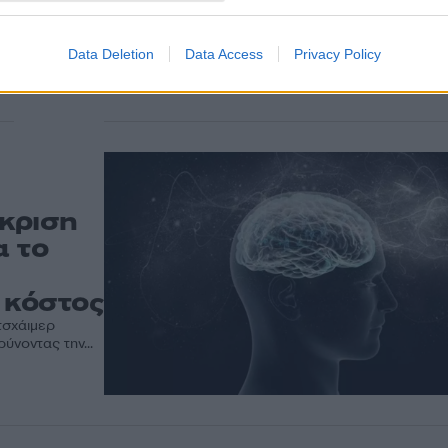
Πολύ πιθανόν να εξαλειφθεί μέχρι το 2023 το AIDS
περίπτωση που οι χώρες σε όλο τον κόσμο έχουν τη
βούληση να επενδύσουν στην...
Data Deletion
Data Access
Privacy Policy
κριση
α το
 κόστος
τσχάιμερ
ύνοντας την...