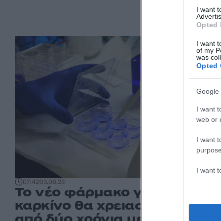
I want 
Advertis
Opted 
I want t
of my P
was col
Opted 
Google 
I want t
web or d
I want t
purpose
I want 
07:42
03.08.23
Το νέο φάρμακο για τον
καρκίνο θα χρειαστεί πάνω
από δύο χρόνια μελέτης –