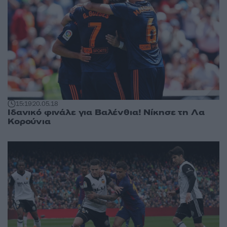
15:19
20.05.18
Ιδανικό φινάλε για Βαλένθια! Νίκησε τη Λα
Κορούνια