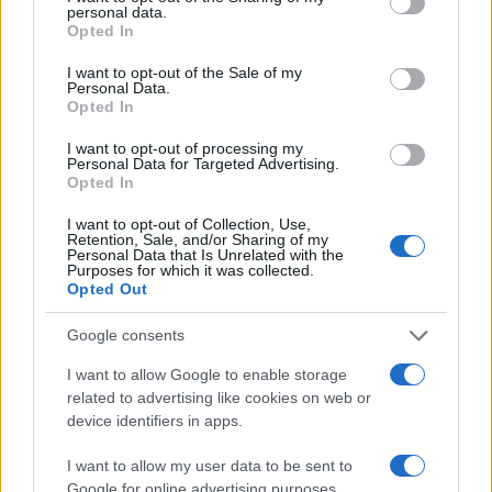
personal data.
grant or deny consent to Google and its third-party tags to
Opted In
use your data for below specified purposes in below Google
consent section.
I want to opt-out of the Sale of my
Personal Data.
Opted In
16:44
30.03.18
Παναθηναϊκός – Βαλένθια, Γκάμπριελ: “Να
I want to opt-out of processing my
παίξουμε κοντά στο καλάθι” [vid]
Personal Data for Targeted Advertising.
Opted In
I want to opt-out of Collection, Use,
Retention, Sale, and/or Sharing of my
Personal Data that Is Unrelated with the
Purposes for which it was collected.
Opted Out
Google consents
I want to allow Google to enable storage
related to advertising like cookies on web or
device identifiers in apps.
I want to allow my user data to be sent to
Google for online advertising purposes.