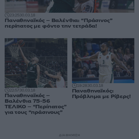
23:25
30.03.18
Παναθηναϊκός – Βαλένθια: “Πράσινος”
περίπατος με φόντο την τετράδα!
19:28
30.03.18
Παναθηναϊκός:
22:57
30.03.18
Παναθηναϊκός –
Πρόβλημα με Ρίβερς!
Βαλένθια 75-56
ΤΕΛΙΚΟ – “Περίπατος”
για τους “πράσινους”
ΔΙΑΦΗΜΙΣΗ