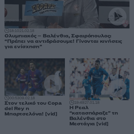
18:10
21.02.18
Ολυμπιακός – Βαλένθια, Σφαιρόπουλος:
“Πρέπει να αντιδράσουμε! Γίνονται κινήσεις
για ενίσχηση”
00:53
09.02.18
Στον τελικό του Copa
19:49
27.01.18
Η Ρεαλ
del Rey η
“κατασπάραξε” τη
Μπαρτσελόνα! [vid]
Bαλένθια στο
Mεστάγια [vid]