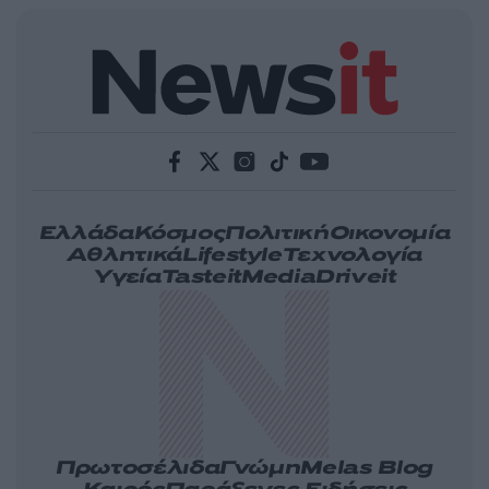
Ελλάδα
Κόσμος
Πολιτική
Οικονομία
Αθλητικά
Lifestyle
Τεχνολογία
Υγεία
Tasteit
Media
Driveit
Πρωτοσέλιδα
Γνώμη
Melas Blog