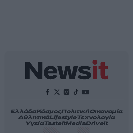
Ελλάδα
Κόσμος
Πολιτική
Οικονομία
Αθλητικά
Lifestyle
Τεχνολογία
Υγεία
Tasteit
Media
Driveit