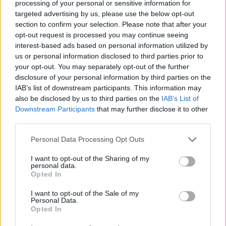
processing of your personal or sensitive information for
targeted advertising by us, please use the below opt-out
section to confirm your selection. Please note that after your
opt-out request is processed you may continue seeing
interest-based ads based on personal information utilized by
us or personal information disclosed to third parties prior to
your opt-out. You may separately opt-out of the further
18:56
14.01.26
disclosure of your personal information by third parties on the
Ζανέτ Καπούγια για Χούλιο Ιγκλέσιας: Το
πρώτο πράγμα που μου είπε όταν ήρθε ήταν
IAB’s list of downstream participants. This information may
να πάμε στο ξενοδοχείο
also be disclosed by us to third parties on the
IAB’s List of
Downstream Participants
that may further disclose it to other
third parties.
Please note that this website/app uses one or more Google
Personal Data Processing Opt Outs
services and may gather and store information including but
not limited to your visit or usage behaviour. You may click to
I want to opt-out of the Sharing of my
personal data.
grant or deny consent to Google and its third-party tags to
Opted In
use your data for below specified purposes in below Google
consent section.
I want to opt-out of the Sale of my
Personal Data.
Opted In