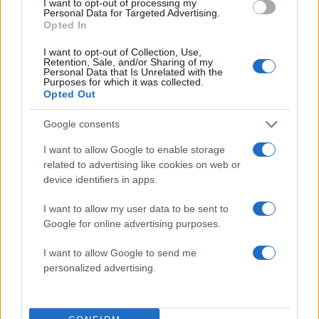
I want to opt-out of processing my
Personal Data for Targeted Advertising.
Opted In
I want to opt-out of Collection, Use,
15:07
13.01.26
Retention, Sale, and/or Sharing of my
Νέο σκάνδαλο #MeToo: Ο Χούλιο Ιγκλέσιας
Personal Data that Is Unrelated with the
Purposes for which it was collected.
κατηγορείται για σεξουαλική κακοποίηση δύο
Opted Out
γυναικών το 2021
Google consents
I want to allow Google to enable storage
related to advertising like cookies on web or
device identifiers in apps.
I want to allow my user data to be sent to
Google for online advertising purposes.
11:24
31.05.23
10:32
13.02.24
O Χούλιο Ιγκλέσιας σε
Σειρά στο Netflix η
αναπηρικό καροτσάκι
I want to allow Google to send me
ζωή του Χούλιο
– Φήμες ότι η υγεία
personalized advertising.
Ιγκλέσιας - Η Ρεάλ
του επιδεινώνεται
Μαδρίτης, ο
τραυματισμός και η
νοσοκόμα