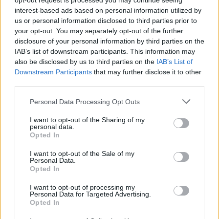
opt-out request is processed you may continue seeing
interest-based ads based on personal information utilized by
us or personal information disclosed to third parties prior to
your opt-out. You may separately opt-out of the further
disclosure of your personal information by third parties on the
IAB’s list of downstream participants. This information may
also be disclosed by us to third parties on the
IAB’s List of
Downstream Participants
that may further disclose it to other
third parties.
Please note that this website/app uses one or more Google
Personal Data Processing Opt Outs
services and may gather and store information including but
not limited to your visit or usage behaviour. You may click to
I want to opt-out of the Sharing of my
personal data.
grant or deny consent to Google and its third-party tags to
Opted In
use your data for below specified purposes in below Google
consent section.
I want to opt-out of the Sale of my
Personal Data.
Opted In
04:45
24.12.19
I want to opt-out of processing my
Κοίταξε στο χριστουγεννιάτικο δέντρο και δεν
Personal Data for Targeted Advertising.
πίστευε στα μάτια του! Αυτό που είδε δεν ήταν
Opted In
μπάλα