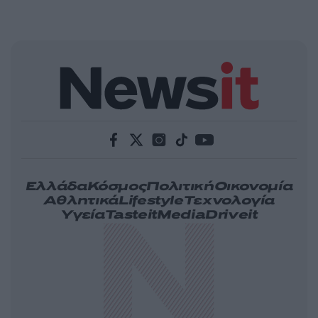
Ελλάδα
Κόσμος
Πολιτική
Οικονομία
Αθλητικά
Lifestyle
Τεχνολογία
Υγεία
Tasteit
Media
Driveit