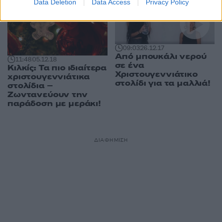
Data Deletion
Data Access
Privacy Policy
09:03
26.12.17
Από μπουκάλι νερού
11:48
05.12.18
σε ένα
Κιλκίς: Τα πιο ιδιαίτερα
Χριστουγεννιάτικο
χριστουγεννιάτικα
στολίδι για τα μαλλιά!
στολίδια –
Ζωντανεύουν την
παράδοση με μεράκι!
ΔΙΑΦΗΜΙΣΗ