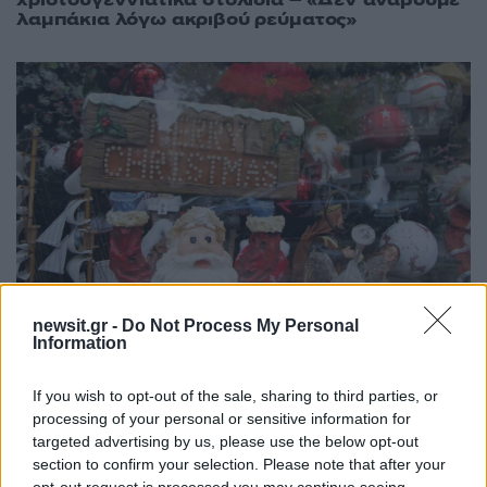
λαμπάκια λόγω ακριβού ρεύματος»
newsit.gr -
Do Not Process My Personal
Information
00:16
07.12.20
If you wish to opt-out of the sale, sharing to third parties, or
Ανοίγουν τη Δευτέρα τα εποχικά
καταστήματα – Το SMS για τη μετακίνηση και
processing of your personal or sensitive information for
το ωράριο
targeted advertising by us, please use the below opt-out
section to confirm your selection. Please note that after your