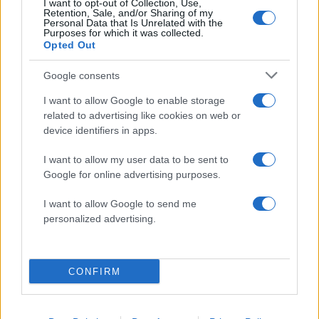
I want to opt-out of Collection, Use,
Retention, Sale, and/or Sharing of my
Personal Data that Is Unrelated with the
Purposes for which it was collected.
Opted Out
Google consents
I want to allow Google to enable storage
related to advertising like cookies on web or
device identifiers in apps.
I want to allow my user data to be sent to
Google for online advertising purposes.
I want to allow Google to send me
personalized advertising.
04:13
14.12.19
Απίστευτοι χριστουγεννιάτικοι στολισμοί σε
δρόμους και πλατείες της χώρας! “Κάποιοι θα
CONFIRM
έπρεπε να ντρέπονται” [video]