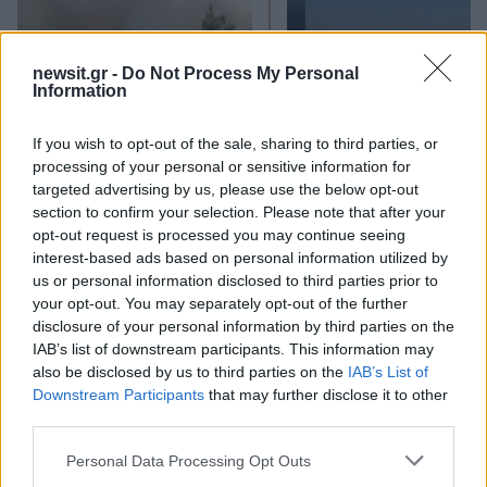
newsit.gr -
Do Not Process My Personal
Information
If you wish to opt-out of the sale, sharing to third parties, or
processing of your personal or sensitive information for
Φωτιά στο Μουζάκι Ηλείας
Μετέτρεψαν το
targeted advertising by us, please use the below opt-out
- Μεγάλη κινητοποίηση της
Σαρακήνικο της Μήλου
section to confirm your selection. Please note that after your
Πυροσβεστικής σε δασική
ελικοδρόμιο – «Πάρκα
opt-out request is processed you may continue seeing
έκταση με πεύκα, πριν την
το ελικόπτερο τους γι
είσοδο του χωριού
κάνουν μπάνιο
interest-based ads based on personal information utilized by
us or personal information disclosed to third parties prior to
your opt-out. You may separately opt-out of the further
Σχόλια
disclosure of your personal information by third parties on the
IAB’s list of downstream participants. This information may
also be disclosed by us to third parties on the
IAB’s List of
Downstream Participants
that may further disclose it to other
third parties.
Σχολίασε εδώ
Please note that this website/app uses one or more Google
Personal Data Processing Opt Outs
services and may gather and store information including but