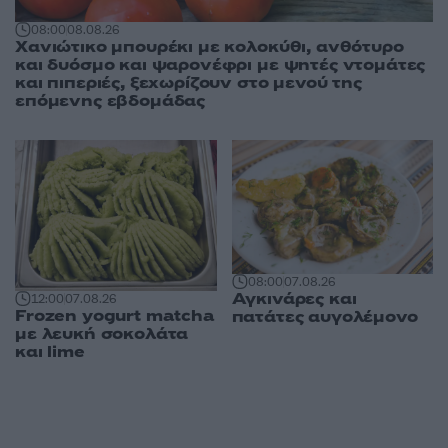
08:00
08.08.26
Χανιώτικο μπουρέκι με κολοκύθι, ανθότυρο
και δυόσμο και ψαρονέφρι με ψητές ντομάτες
και πιπεριές, ξεχωρίζουν στο μενού της
επόμενης εβδομάδας
08:00
07.08.26
Αγκινάρες και
12:00
07.08.26
Frozen yogurt matcha
πατάτες αυγολέμονο
με λευκή σοκολάτα
και lime