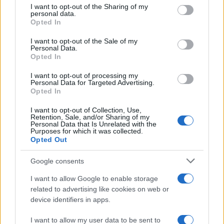
not limited to your visit or usage behaviour. You may click to
I want to opt-out of the Sharing of my
personal data.
50 /50
grant or deny consent to Google and its third-party tags to
Opted In
use your data for below specified purposes in below Google
consent section.
I want to opt-out of the Sale of my
Personal Data.
Opted In
2000 /2000
I want to opt-out of processing my
Personal Data for Targeted Advertising.
Opted In
Υποβολή σχολίου
I want to opt-out of Collection, Use,
Retention, Sale, and/or Sharing of my
Όροι Χρήσης
. Το site προστατεύεται από reCAPTCHA, ισχύουν
Personal Data that Is Unrelated with the
Πολιτική Απορρήτου
&
Όροι Χρήσης
της Google.
Purposes for which it was collected.
Opted Out
Tasteit
Share:
Google consents
I want to allow Google to enable storage
Ακολουθήστε το Νewsit.gr στο
Google News
και
related to advertising like cookies on web or
ενημερωθείτε πρώτοι για όλη την ειδησεογραφία και τα
device identifiers in apps.
τελευταία νέα
της ημέρας
I want to allow my user data to be sent to