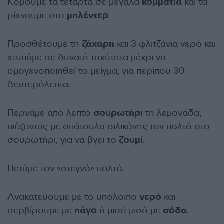
Κόβουμε τα τέταρτα σε μεγάλα
κομμάτια
και τα
ρίχνουμε στο
μπλέντερ
.
Προσθέτουμε τη
ζάχαρη
και 3 φλιτζάνια νερό και
χτυπάμε σε δυνατή ταχύτητα μέχρι να
ομογενοποιηθεί το μείγμα, για περίπου 30
δευτερόλεπτα.
Περνάμε από λεπτό
σουρωτήρι
τη λεμονάδα,
πιέζοντας με σπάτουλα σιλικόνης τον πολτό στο
σουρωτήρι, για να βγει το
ζουμί
.
Πετάμε τον «στεγνό» πολτό.
Ανακατεύουμε με το υπόλοιπο
νερό
και
σερβίρουμε με
πάγο
ή μισό μισό με
σόδα
.