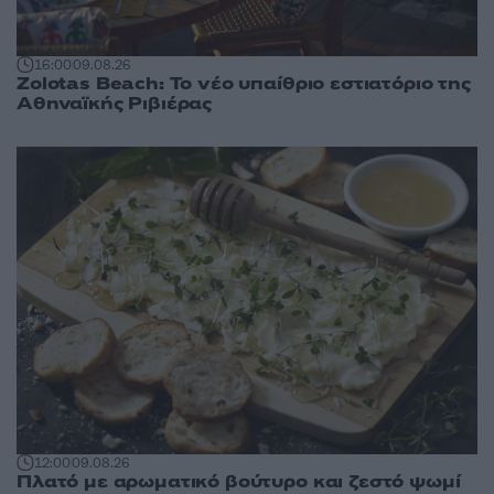
16:00
09.08.26
Zolotas Beach: Το νέο υπαίθριο εστιατόριο της
Αθηναϊκής Ριβιέρας
12:00
09.08.26
Πλατό με αρωματικό βούτυρο και ζεστό ψωμί