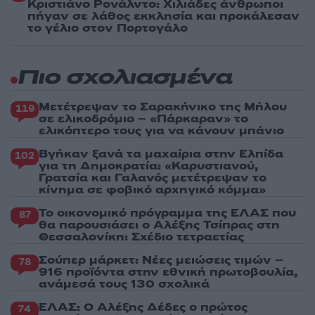
Κριστιάνο Ρονάλντο: Χιλιάδες άνθρωποι
πήγαν σε λάθος εκκλησία και προκάλεσαν
το γέλιο στον Πορτογάλο
Πιο σχολιασμένα
Μετέτρεψαν το Σαρακήνικο της Μήλου
119
σε ελικοδρόμιο – «Πάρκαραν» το
ελικόπτερο τους για να κάνουν μπάνιο
Βγήκαν ξανά τα μαχαίρια στην Ελπίδα
102
για τη Δημοκρατία: «Καρυστιανού,
Γρατσία και Γαλανός μετέτρεψαν το
κίνημα σε φοβικό αρχηγικό κόμμα»
Το οικονομικό πρόγραμμα της ΕΛΑΣ που
87
θα παρουσιάσει ο Αλέξης Τσίπρας στη
Θεσσαλονίκη: Σχέδιο τετραετίας
Σούπερ μάρκετ: Νέες μειώσεις τιμών –
78
916 προϊόντα στην εθνική πρωτοβουλία,
ανάμεσά τους 130 σχολικά
ΕΛΑΣ: Ο Αλέξης Δέδες ο πρώτος
74