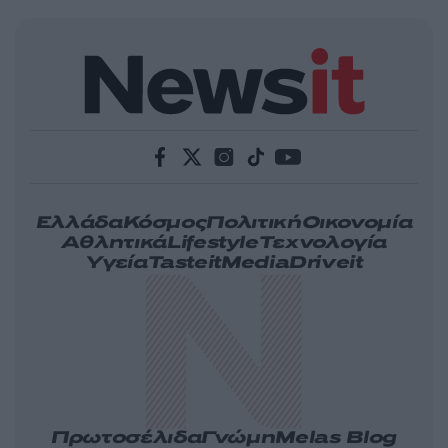
Ελλάδα
Κόσμος
Πολιτική
Οικονομία
Αθλητικά
Lifestyle
Τεχνολογία
Υγεία
Tasteit
Media
Driveit
Πρωτοσέλιδα
Γνώμη
Melas Blog