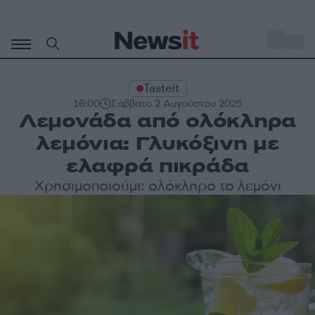
Μετάβαση
σε
o
33
περιεχόμενο
Tasteit
16:00
Σάββατο 2 Αυγούστου 2025
Λεμονάδα από ολόκληρα
λεμόνια: Γλυκόξινη με
ελαφρά πικράδα
Χρησιμοποιούμε ολόκληρο το λεμόνι