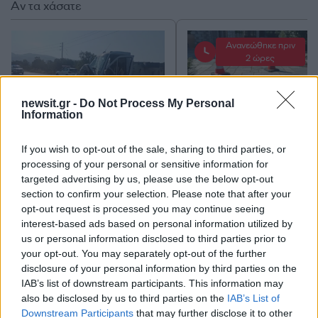
Αν τα χάσατε
Ανανεώθηκε πριν
2 ώρες
newsit.gr -
Do Not Process My Personal
Information
If you wish to opt-out of the sale, sharing to third parties, or
Τραγωδία στις Σέρρες: «Τα
Μυστράς: 11 μήνες μ
processing of your personal or sensitive information for
έχασα όλα, κάτι με
αναστολή στον 55χρ
targeted advertising by us, please use the below opt-out
τράβαγε στην καρδιά μου»,
που έκρυβε τον νεκ
section to confirm your selection. Please note that after your
λέει ο άνδρας που έχασε
πατέρα του σε καταψ
opt-out request is processed you may continue seeing
σύζυγο και γιο στο τροχαίο
– «Ήθελα να τον βλέ
interest-based ads based on personal information utilized by
us or personal information disclosed to third parties prior to
Σχόλια
your opt-out. You may separately opt-out of the further
disclosure of your personal information by third parties on the
IAB’s list of downstream participants. This information may
also be disclosed by us to third parties on the
IAB’s List of
Downstream Participants
that may further disclose it to other