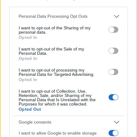
third parties.
Σχολίασε εδώ
Please note that this website/app uses one or more Google
Personal Data Processing Opt Outs
services and may gather and store information including but
not limited to your visit or usage behaviour. You may click to
I want to opt-out of the Sharing of my
50 /50
personal data.
grant or deny consent to Google and its third-party tags to
Opted In
use your data for below specified purposes in below Google
consent section.
I want to opt-out of the Sale of my
Personal Data.
Opted In
2000 /2000
I want to opt-out of processing my
Personal Data for Targeted Advertising.
Υποβολή σχολίου
Opted In
Όροι Χρήσης
. Το site προστατεύεται από reCAPTCHA, ισχύουν
I want to opt-out of Collection, Use,
Πολιτική Απορρήτου
&
Όροι Χρήσης
της Google.
Retention, Sale, and/or Sharing of my
Personal Data that Is Unrelated with the
Purposes for which it was collected.
Χωρίς κατηγορία
Opted Out
DRONE
ΚΑΝΑΔΑΣ
ΜΕΤΑΜΟΣΧΕΥΣΗ
ΠΝΕΥΜΟΝΕΣ
Google consents
Share:
I want to allow Google to enable storage