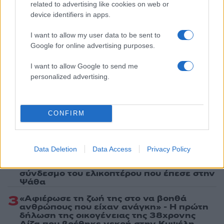
related to advertising like cookies on web or
device identifiers in apps.
Ακολουθήστε το Νewsit.gr στο
Google News
και
ενημερωθείτε πρώτοι για όλη την ειδησεογραφία και τα
I want to allow my user data to be sent to
τελευταία νέα
της ημέρας
Google for online advertising purposes.
I want to allow Google to send me
personalized advertising.
Πιο δημοφιλή
CONFIRM
1
Η Ελένη Φωτοπούλου ευχήθηκε για τη
γιορτή του Άκη Παυλόπουλου: «Δεκαπέντε
χρόνια μου διδάσκει υπομονή και αγάπη»
Data Deletion
Data Access
Privacy Policy
2
Αριστοτέλης Δαμίγος: Στο Αποτεφρωτήριο
Ριτσώνας το «ύστατο χαίρε» στον Έλληνα
σύνδεσμο του ελικοπτέρου που έπεσε στην
Ψάθα
3
«Αφιέρωσε τη ζωή της στο να βοηθά
ανθρώπους που είχαν ανάγκη» - Η πρώτη
δήλωση της οικογένειας της 38χρονης
Λίζα που βρέθηκε νεκρή στην Κυψέλη