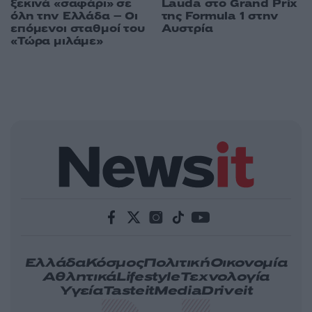
ξεκινά «σαφάρι» σε
Lauda στο Grand Prix
όλη την Ελλάδα – Οι
της Formula 1 στην
επόμενοι σταθμοί του
Αυστρία
«Τώρα μιλάμε»
Ελλάδα
Κόσμος
Πολιτική
Οικονομία
Αθλητικά
Lifestyle
Τεχνολογία
Υγεία
Tasteit
Media
Driveit