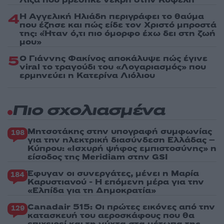
4
Η Αγγελική Ηλιάδη περιγράφει το θαύμα
που έζησε και πώς είδε τον Χριστό μπροστά
της: «Ήταν ό,τι πιο όμορφο έχω δει στη ζωή
μου»
5
Ο Γιάννης Φακίνος αποκάλυψε πώς έγινε
viral το τραγούδι του «Λογαριασμός» που
ερμηνεύει η Κατερίνα Λιόλιου
Πιο σχολιασμένα
Μητσοτάκης στην υπογραφή συμφωνίας
198
για την ηλεκτρική διασύνδεση Ελλάδας –
Κύπρου: «Ισχυρή ψήφος εμπιστοσύνης» η
είσοδος της Meridiam στην GSI
Έφυγαν οι συνεργάτες, μένει η Μαρία
184
Καρυστιανού - Η επόμενη μέρα για την
«Ελπίδα για τη Δημοκρατία»
Canadair 515: Οι πρώτες εικόνες από την
129
κατασκευή του αεροσκάφους που θα
επιχειρεί και τη νύχτα στα μέτωπα της