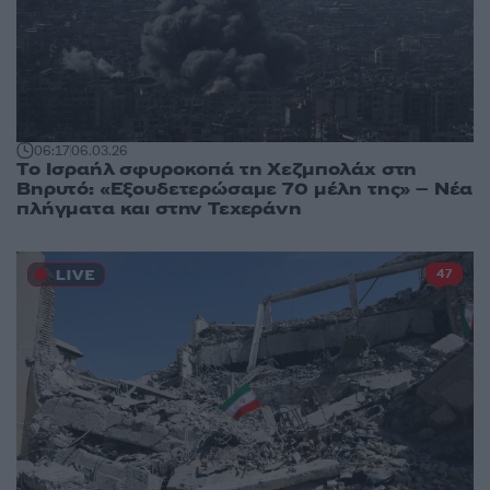
06:17
06.03.26
Tο Ισραήλ σφυροκοπά τη Χεζμπολάχ στη
Βηρυτό: «Εξουδετερώσαμε 70 μέλη της» – Νέα
πλήγματα και στην Τεχεράνη
47