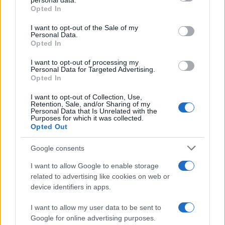
personal data.
grant or deny consent to Google and its third-party tags to
Opted In
use your data for below specified purposes in below Google
consent section.
I want to opt-out of the Sale of my
Personal Data.
Opted In
I want to opt-out of processing my
Personal Data for Targeted Advertising.
Opted In
I want to opt-out of Collection, Use,
Retention, Sale, and/or Sharing of my
Personal Data that Is Unrelated with the
Purposes for which it was collected.
13:56
10.11.25
Opted Out
Ελεύθερος ο 21χρονος για τον τραυματισμό
45χρονου ληστή στο φράγμα του Αλιάκμονα
Google consents
I want to allow Google to enable storage
5
related to advertising like cookies on web or
device identifiers in apps.
I want to allow my user data to be sent to
Google for online advertising purposes.