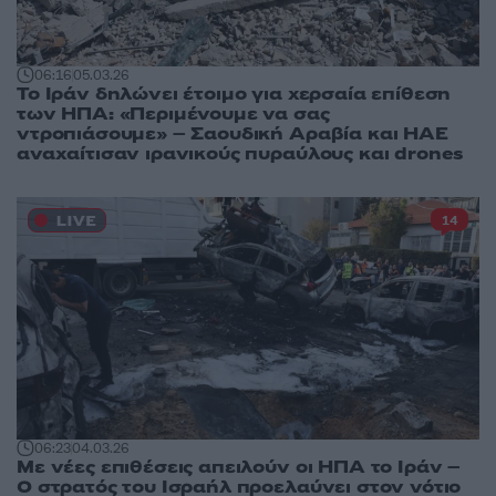
06:16
05.03.26
Το Ιράν δηλώνει έτοιμο για χερσαία επίθεση
των ΗΠΑ: «Περιμένουμε να σας
ντροπιάσουμε» – Σαουδική Αραβία και ΗΑΕ
αναχαίτισαν ιρανικούς πυραύλους και drones
14
06:23
04.03.26
Με νέες επιθέσεις απειλούν οι ΗΠΑ το Ιράν –
Ο στρατός του Ισραήλ προελαύνει στον νότιο