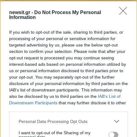
newsit.gr -
Do Not Process My Personal
Information
If you wish to opt-out of the sale, sharing to third parties, or
processing of your personal or sensitive information for
targeted advertising by us, please use the below opt-out
section to confirm your selection. Please note that after your
opt-out request is processed you may continue seeing
interest-based ads based on personal information utilized by
us or personal information disclosed to third parties prior to
your opt-out. You may separately opt-out of the further
15:36
10.11.25
disclosure of your personal information by third parties on the
Καμπάνες: Τα χαμένα χιλιόμετρα του
IAB’s list of downstream participants. This information may
μαραθωνίου της τηλεθέασης
όταν ο
also be disclosed by us to third parties on the
IAB’s List of
τηλεοπτικός πολιτισμός αγνοείται
οι ευχές
για την Καινούργιου και η άλλη Super
Downstream Participants
that may further disclose it to other
Κατερίνα
ο Μπαλάσκας ζήλεψε τον Νόβακ
third parties.
το Survivor έρχεται φορτωμένο
Please note that this website/app uses one or more Google
Personal Data Processing Opt Outs
services and may gather and store information including but
5
not limited to your visit or usage behaviour. You may click to
I want to opt-out of the Sharing of my