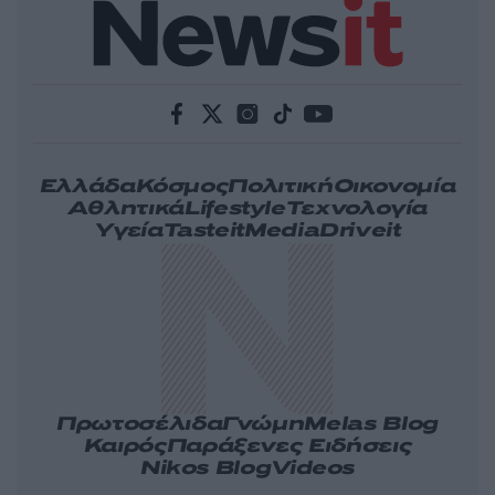
Ελλάδα
Κόσμος
Πολιτική
Οικονομία
Αθλητικά
Lifestyle
Τεχνολογία
Υγεία
Tasteit
Media
Driveit
Πρωτοσέλιδα
Γνώμη
Melas Blog
Καιρός
Παράξενες Ειδήσεις
Nikos Blog
Videos