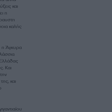
ύξεις και
ει η
θραυστη
νοια καλής
ι η Άγκυρα
αλάσσια
 Ελλάδας
ς. Και
στην
της, και
ο
ιγαντιαίου