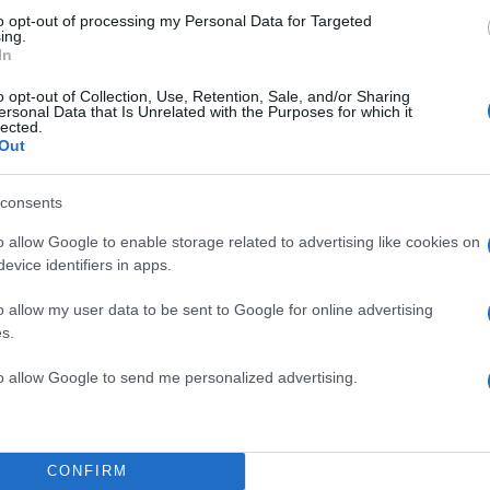
to opt-out of processing my Personal Data for Targeted
ing.
In
o opt-out of Collection, Use, Retention, Sale, and/or Sharing
ersonal Data that Is Unrelated with the Purposes for which it
lected.
χόλια
Out
consents
o allow Google to enable storage related to advertising like cookies on
evice identifiers in apps.
Σχολίασε εδώ
o allow my user data to be sent to Google for online advertising
s.
to allow Google to send me personalized advertising.
20
CONFIRM