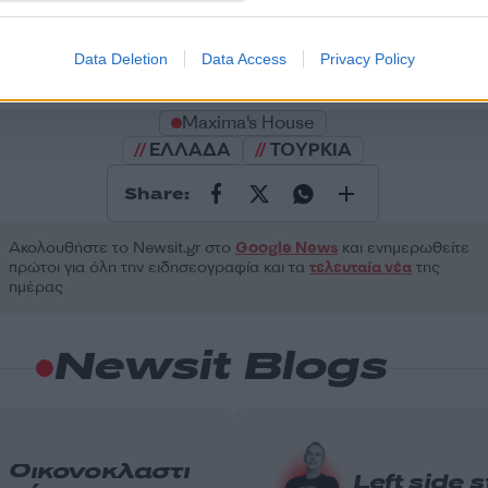
Υποβολή σχολίου
Data Deletion
Data Access
Privacy Policy
ς
. Το site προστατεύεται από reCAPTCHA, ισχύουν
Πολιτική Απορρήτου
&
Όροι
Maxima's House
ΕΛΛΑΔΑ
ΤΟΥΡΚΙΑ
Share:
Ακολουθήστε το Νewsit.gr στο
Google News
και ενημερωθείτε
πρώτοι για όλη την ειδησεογραφία και τα
τελευταία νέα
της
ημέρας
Newsit Blogs
Οικονοκλαστι
Left side 