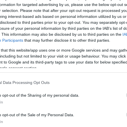
ναντι στην πατρίδα.
formation for targeted advertising by us, please use the below opt-out s
r selection. Please note that after your opt-out request is processed y
eing interest-based ads based on personal information utilized by us or
φώσουν σε κλίμα συναίνεση την εθνική «γραμμή» τη
disclosed to third parties prior to your opt-out. You may separately opt-
ό προεκλογικές σκοπιμότητες.
losure of your personal information by third parties on the IAB’s list of
. This information may also be disclosed by us to third parties on the
IA
Participants
that may further disclose it to other third parties.
όγια, απαιτείται όλοι, κυβέρνηση και αντιπολίτευση
το ύψος τους, χωρίς αστερίσκους.
 that this website/app uses one or more Google services and may gath
including but not limited to your visit or usage behaviour. You may click 
ΔΙΑΦΗΜΙΣΗ
 to Google and its third-party tags to use your data for below specifi
ogle consent section.
l Data Processing Opt Outs
o opt-out of the Sharing of my personal data.
In
o opt-out of the Sale of my Personal Data.
In