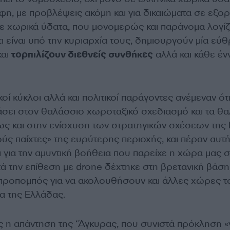
φη, με προβλέψεις ακόμη και για δικαιώματα σε εξορ
ε χωρικά ύδατα, που μονομερώς και παράνομα λογίζ
ι είναι υπό την κυριαρχία τους, δημιουργούν μία εύ
και
τορπιλίζουν διεθνείς συνθήκες
αλλά και κάθε έν
οί κύκλοι αλλά και πολιτικοί παράγοντες ανέμεναν ότ
άσει στον θαλάσσιο χωροταξικό σχεδιασμό και τα θ
ως και στην ενίσχυση των στρατηγικών σχέσεων της
ύς παίχτες» της ευρύτερης περιοχής, και πέραν αυτή
ι για την αμυντική βοήθεια που παρείχε η χώρα μας 
ά την επίθεση με drone δέχτηκε στη βρετανική βάση 
 προπομπός για να ακολουθήσουν και άλλες χώρες τ
α της Ελλάδας.
 η απάντηση της ‘Άγκυρας, που συνιστά πρόκληση «γ