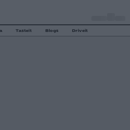
o
Αθήνα
31
C
a
Tasteit
Blogs
Driveit