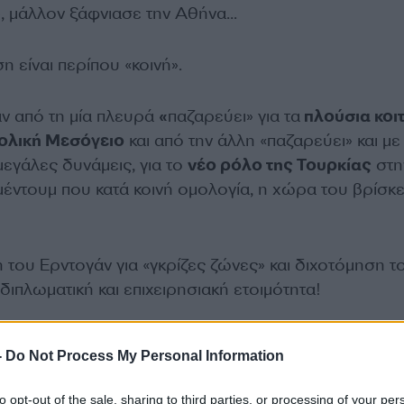
, μάλλον ξάφνιασε την Αθήνα…
 είναι περίπου «κοινή».
ν από τη μία πλευρά
«
παζαρεύει» για τα
πλούσια κοι
ολική Μεσόγειο
και από την άλλη «παζαρεύει» και με
μεγάλες δυνάμεις, για το
νέο ρόλο της Τουρκίας
στη
μέντουμ που κατά κοινή ομολογία, η χώρα του βρίσκε
 του Ερντογάν για «γκρίζες ζώνες» και διχοτόμηση το
ι διπλωματική και επιχειρησιακή ετοιμότητα!
μως και συνεννόηση των πολιτικών δυνάμεων της χώρ
-
Do Not Process My Personal Information
πει να έχουν μία και μόνη επιλογή…. Να σταθούν με
ης απέναντι στην τουρκική προκλητικότητα, ως ένα «
to opt-out of the sale, sharing to third parties, or processing of your per