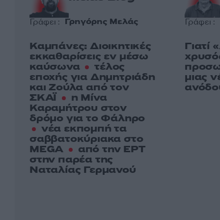
Γρηγόρης Μελάς
Γράφει :
Γράφει :
Καμπάνες: Διοικητικές
Γιατί 
εκκαθαρίσεις εν μέσω
χρυσός
καύσωνα
τέλος
προσω
εποχής για Δημητριάδη
μιας ν
και Ζούλα από τον
ανόδο
ΣΚΑΪ
η Μίνα
Καραμήτρου στον
δρόμο για το Φάληρο
νέα εκπομπή τα
σαββατοκύριακα στο
MEGA
από την ΕΡΤ
στην παρέα της
Ναταλίας Γερμανού