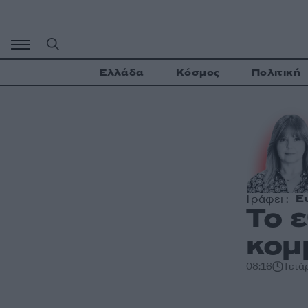
Μετάβαση
σε
περιεχόμενο
Ελλάδα
Κόσμος
Πολιτική
Ε
Γράφει :
Το 
κομ
08:16
Τετά