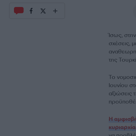
Ίσως, στη
σχέσεις, μ
αναθεωρητ
της Τουρκί
Το νομοσχ
Ιουνίου σ
αξιώσεις τ
προϋποθέσ
Η αμφισβή
κυριαρχία
να προβλέ