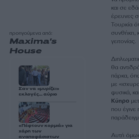
και σε εδά
έρευνες σ
Τουρκία ότ
συνθήκη, 
προηγούμενα από:
Maxima's
γειτονίας.
House
Διπλωματικ
θα αντιδρ
πάρκα, όπ
με «ισχυρο
Σαν να «μυρίζει»
φυσικά, κα
εκλογές… αύριο
Κύπρο
μετ
που έγινε
παράδειγμ
«Πέφτουν κορμιά» για
χάρη των
Αυτή όμως
αναποφάσιστων