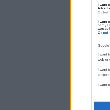
I want 
Advertis
Opted 
I want t
of my P
was col
Σ
Opted 
Google 
I want t
web or d
I want t
purpose
I want 