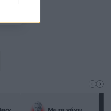
 Χρήσης
της
story
Με το γάντι