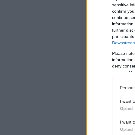
χρέος» απέ
sensitive in
confirm you
continue se
Να διαμορ
information 
μακριά απ
further disc
participants
Downstream 
Με άλλα λ
σταθούν σ
Please note
information 
deny consent
in below Go
Persona
I want t
Opted 
I want t
Opted 