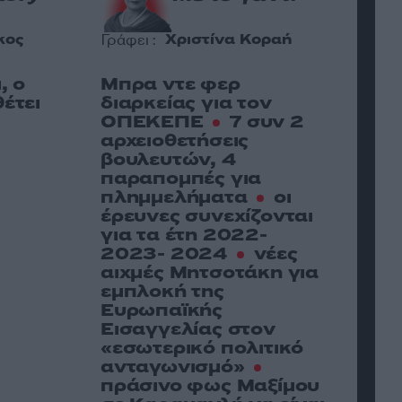
κος
Χριστίνα Κοραή
Γράφει :
Γρ
, ο
Μπρα ντε φερ
«
έτει
διαρκείας για τον
α
ΟΠΕΚΕΠΕ
7 συν 2
μ
αρχειοθετήσεις
Η
βουλευτών, 4
π
παραπομπές για
ε
πλημμελήματα
οι
Ο
έρευνες συνεχίζονται
γ
για τα έτη 2022-
α
2023- 2024
νέες
έ
αιχμές Μητσοτάκη για
c
εμπλοκή της
α
Ευρωπαϊκής
ε
Εισαγγελίας στον
«εσωτερικό πολιτικό
ανταγωνισμό»
πράσινο φως Μαξίμου