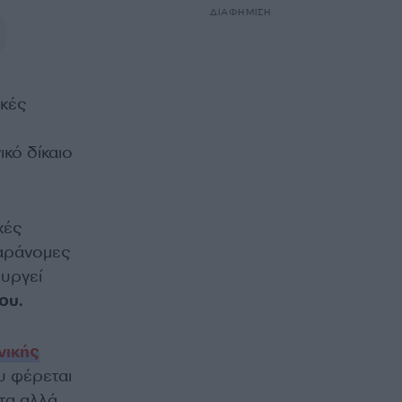
ΔΙΑΦΗΜΙΣΗ
ικές
ικό δίκαιο
χές
παράνομες
ουργεί
ου.
νικής
ου φέρεται
ατα αλλά