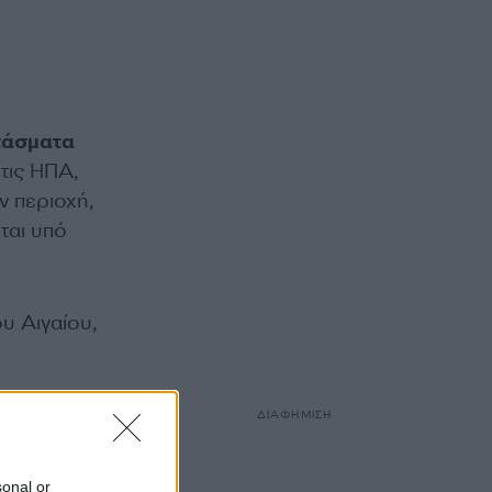
τάσματα
 τις ΗΠΑ,
ν περιοχή,
ται υπό
υ Αιγαίου,
ας, οι
ΔΙΑΦΗΜΙΣΗ
 διάθεση
εθνικό
sonal or