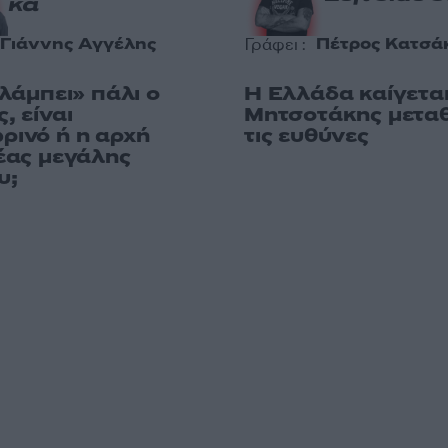
κά
Γιάννης Αγγέλης
Πέτρος Κατσά
Γράφει :
«λάμπει» πάλι ο
Η Ελλάδα καίγεται
, είναι
Μητσοτάκης μεταθ
ρινό ή η αρχή
τις ευθύνες
έας μεγάλης
υ;