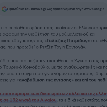
Προσθήκη του newsit.gr ως προτεινόμενη πηγή στην Google
ν πιο ευαίσθητη φάση τους μπαίνουν οι Ελληνοτουρκ
ε αφορμή την υιοθέτηση του μαξιμαλιστικού και
ικού «δόγματος» της
«Γαλάζιας Πατρίδας»
στο εθν
ας, που προωθεί ο Ρετζέπ Ταγίπ Ερντογάν.
έδιο που ετοιμάζεται να καταθέσει η Άγκυρα στις αρ
το Τουρκικό Κοινοβούλιο, με τις αναθεωρητικές και 
ης, από τη στιγμή που γίνει νόμος του κράτους, δημι
εις για
«αναβάθμιση της έντασης» και επί του πεδί
τηση κυριαρχικών δικαιωμάτων αλλά και της ελλη
ς σε 152 νησιά του Αιγαίου
, τα ειδικά καθεστώτα π
πει το νομοσχέδιο, όχι μόνο σε ελληνικά χωρικά ύδ