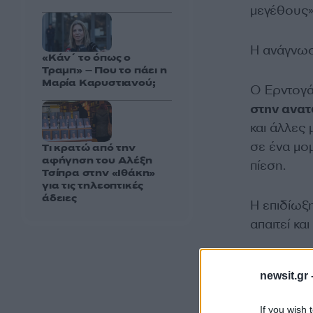
μεγέθους»
Η ανάγνωση
«Κάν΄ το όπως ο
Τραμπ» – Που το πάει η
Μαρία Καρυστιανού;
Ο Ερντογά
στην ανατ
και άλλες 
σε ένα μο
Τι κρατώ από την
αφήγηση του Αλέξη
πίεση.
Τσίπρα στην «Ιθάκη»
για τις τηλεοπτικές
άδειες
Η επιδίωξη
απαιτεί κα
Απαιτεί ό
newsit.gr 
οποίες πρέ
συνεννόησ
If you wish 