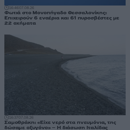
16:46
07.08.26
Φωτιά στο Μονοπήγαδο Θεσσαλονίκης:
Επιχειρούν 6 εναέρια και 61 πυροσβέστες με
22 οχήματα
16:37
07.08.26
Σαμοθράκη: «Είχε νερό στα πνευμόνια, της
δώσαμε οξυγόνο» – Η διάσωση Ιταλίδας