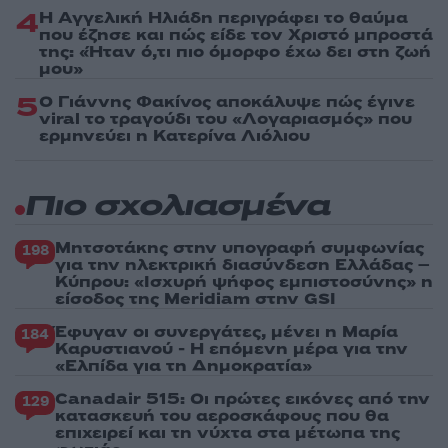
4
Η Αγγελική Ηλιάδη περιγράφει το θαύμα
που έζησε και πώς είδε τον Χριστό μπροστά
της: «Ήταν ό,τι πιο όμορφο έχω δει στη ζωή
μου»
5
Ο Γιάννης Φακίνος αποκάλυψε πώς έγινε
viral το τραγούδι του «Λογαριασμός» που
ερμηνεύει η Κατερίνα Λιόλιου
Πιο σχολιασμένα
Μητσοτάκης στην υπογραφή συμφωνίας
198
για την ηλεκτρική διασύνδεση Ελλάδας –
Κύπρου: «Ισχυρή ψήφος εμπιστοσύνης» η
είσοδος της Meridiam στην GSI
Έφυγαν οι συνεργάτες, μένει η Μαρία
184
Καρυστιανού - Η επόμενη μέρα για την
«Ελπίδα για τη Δημοκρατία»
Canadair 515: Οι πρώτες εικόνες από την
129
κατασκευή του αεροσκάφους που θα
επιχειρεί και τη νύχτα στα μέτωπα της