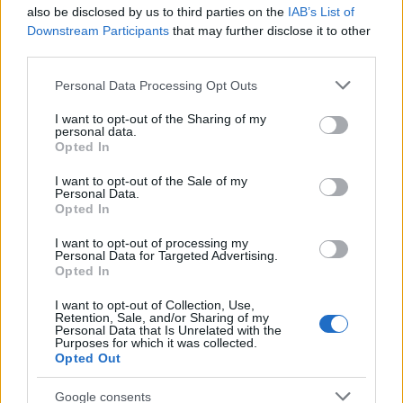
also be disclosed by us to third parties on the
IAB’s List of
Downstream Participants
that may further disclose it to other
Σχολίασε εδώ
third parties.
Please note that this website/app uses one or more Google
Personal Data Processing Opt Outs
50 /50
services and may gather and store information including but
not limited to your visit or usage behaviour. You may click to
I want to opt-out of the Sharing of my
personal data.
grant or deny consent to Google and its third-party tags to
Opted In
use your data for below specified purposes in below Google
consent section.
I want to opt-out of the Sale of my
Personal Data.
2000 /2000
Opted In
Υποβολή σχολίου
I want to opt-out of processing my
Personal Data for Targeted Advertising.
Opted In
Όροι Χρήσης
. Το site προστατεύεται από reCAPTCHA, ισχύουν
Πολιτική Απορρήτου
&
Όροι Χρήσης
της Google.
I want to opt-out of Collection, Use,
Ελλάδα
Retention, Sale, and/or Sharing of my
Personal Data that Is Unrelated with the
25 ΜΑΡΤΙΟΥ
ΓΑΥΔΟΣ
Purposes for which it was collected.
Opted Out
Share:
Google consents