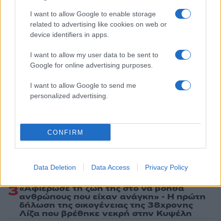
Ακολουθήστε το Νewsit.gr στο
Google News
και
I want to allow Google to enable storage
ενημερωθείτε πρώτοι για όλη την ειδησεογραφία και τα
related to advertising like cookies on web or
τελευταία νέα
της ημέρας
device identifiers in apps.
I want to allow my user data to be sent to
Google for online advertising purposes.
I want to allow Google to send me
Πιο δημοφιλή
personalized advertising.
1
Η Ελένη Φωτοπούλου ευχήθηκε για τη
γιορτή του Άκη Παυλόπουλου: «Δεκαπέντε
χρόνια μου διδάσκει υπομονή και αγάπη»
CONFIRM
2
Αριστοτέλης Δαμίγος: Στο Αποτεφρωτήριο
Ριτσώνας το «ύστατο χαίρε» στον Έλληνα
σύνδεσμο του ελικοπτέρου που έπεσε στην
Data Deletion
Data Access
Privacy Policy
Ψάθα
3
«Αφιέρωσε τη ζωή της στο να βοηθά
ανθρώπους που είχαν ανάγκη» - Η πρώτη
δήλωση της οικογένειας της 38χρονης
Λίζα που βρέθηκε νεκρή στην Κυψέλη