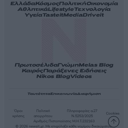
Ελλάδα
Κόσμος
Πολιτική
Οικονομία
Αθλητικά
Lifestyle
Τεχνολογία
Υγεία
Tasteit
Media
Driveit
Πρωτοσέλιδα
Γνώμη
Melas Blog
Καιρός
Παράξενες Ειδήσεις
Nikos Blog
Videos
Ταυτότητα
Επικοινωνία
Διαφήμιση
Όροι
Πολιτική
Πληροφορίες α.27
Cookies
χρήσης
απορρήτου
Ν.5253/2025
Αριθμός Πιστοποίησης Μ.Η.Τ.232163
© 2026 newsit.gr. Με επιφύλαξη κάθε νομίμου δικαιώματος.