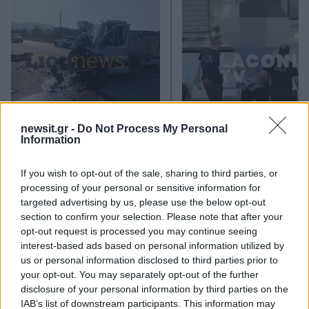
Τραγωδία στις Σέρρες: «Τα
Μυστράς: Αλλαγή στ
newsit.gr -
Do Not Process My Personal
έχασα όλα, κάτι με
υπερασπιστική γραμμή
Information
τράβαγε στην καρδιά μου»,
55χρονου που έκρυψε
λέει ο άνδρας που έχασε
νεκρό πατέρα του σ
If you wish to opt-out of the sale, sharing to third parties, or
σύζυγο και γιο στο τροχαίο
καταψύκτη – Η αγά
στους γονείς και η
processing of your personal or sensitive information for
διαφωνία με την αδε
targeted advertising by us, please use the below opt-out
του
section to confirm your selection. Please note that after your
opt-out request is processed you may continue seeing
interest-based ads based on personal information utilized by
Σχόλια
us or personal information disclosed to third parties prior to
your opt-out. You may separately opt-out of the further
disclosure of your personal information by third parties on the
IAB’s list of downstream participants. This information may