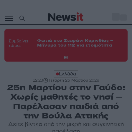
Μετάβαση
σε
o
35
περιεχόμενο
Φω
Φωτιά στο Στεφάνι Κορινθίας –
Θε
Συμβαίνει
Μήνυμα του 112 για ετοιμότητα
εν
τώρα:
οχ
Ελλάδα
12:23
Τετάρτη 25 Μαρτίου 2026
25η Μαρτίου στην Γαύδο:
Χωρίς μαθητές το νησί –
Παρέλασαν παιδιά από
την Βούλα Αττικής
Δείτε βίντεο από την μικρή και συγκινητική
παρέλαση