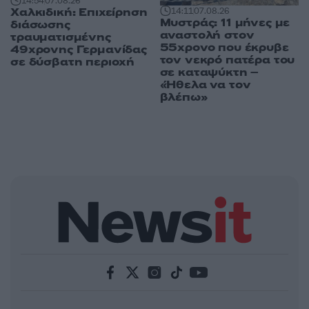
14:54
07.08.26
Χαλκιδική: Επιχείρηση
14:11
07.08.26
Μυστράς: 11 μήνες με
διάσωσης
αναστολή στον
τραυματισμένης
55χρονο που έκρυβε
49χρονης Γερμανίδας
τον νεκρό πατέρα του
σε δύσβατη περιοχή
σε καταψύκτη –
«Ήθελα να τον
βλέπω»