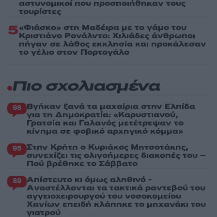
αστυνομικοί που προσποιήθηκαν τους
τουρίστες
5
«Φιάσκο» στη Μαδέιρα με το γάμο του
Κριστιάνο Ρονάλντο: Χιλιάδες άνθρωποι
πήγαν σε λάθος εκκλησία και προκάλεσαν
το γέλιο στον Πορτογάλο
Πιο σχολιασμένα
Βγήκαν ξανά τα μαχαίρια στην Ελπίδα
98
για τη Δημοκρατία: «Καρυστιανού,
Γρατσία και Γαλανός μετέτρεψαν το
κίνημα σε φοβικό αρχηγικό κόμμα»
Στην Κρήτη ο Κυριάκος Μητσοτάκης,
95
συνεχίζει τις ολιγοήμερες διακοπές του –
Πού βρέθηκε το Σάββατο
Απίστευτο κι όμως αληθινό -
89
Aναστέλλονται τα τακτικά ραντεβού του
αγγειοχειρουργού του νοσοκομείου
Χανίων επειδή κλάπηκε το μηχανάκι του
γιατρού