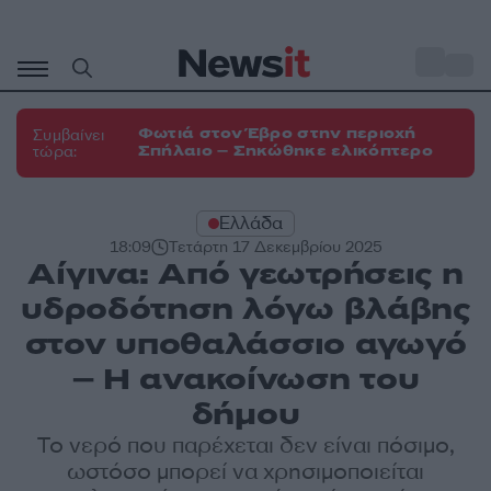
Μετάβαση
σε
o
33
περιεχόμενο
Φωτιά στον Έβρο στην περιοχή
Συμβαίνει
Σπήλαιο – Σηκώθηκε ελικόπτερο
τώρα:
Ελλάδα
18:09
Τετάρτη 17 Δεκεμβρίου 2025
Αίγινα: Από γεωτρήσεις η
υδροδότηση λόγω βλάβης
στον υποθαλάσσιο αγωγό
– Η ανακοίνωση του
δήμου
Το νερό που παρέχεται δεν είναι πόσιμο,
ωστόσο μπορεί να χρησιμοποιείται