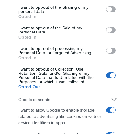
services and may gather and store information including but
not limited to your visit or usage behaviour. You may click to
I want to opt-out of the Sharing of my
personal data.
grant or deny consent to Google and its third-party tags to
50 /50
Opted In
use your data for below specified purposes in below Google
consent section.
I want to opt-out of the Sale of my
Personal Data.
Opted In
I want to opt-out of processing my
2000 /2000
Personal Data for Targeted Advertising.
Opted In
Υποβολή σχολίου
I want to opt-out of Collection, Use,
Retention, Sale, and/or Sharing of my
Όροι Χρήσης
. Το site προστατεύεται από reCAPTCHA, ισχύουν
Personal Data that Is Unrelated with the
Πολιτική Απορρήτου
&
Όροι Χρήσης
της Google.
Purposes for which it was collected.
Opted Out
Ελλάδα
ΑΓΩΓΟΣ ΝΕΡΟΥ
ΑΙΓΙΝΑ
Google consents
ΥΔΡΟΔΟΤΗΣΗ
I want to allow Google to enable storage
related to advertising like cookies on web or
Share:
device identifiers in apps.
Ακολουθήστε το Νewsit.gr στο
Google News
και