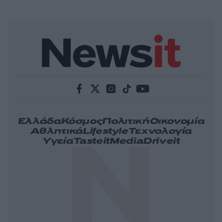
Ελλάδα
Κόσμος
Πολιτική
Οικονομία
Αθλητικά
Lifestyle
Τεχνολογία
Υγεία
Tasteit
Media
Driveit