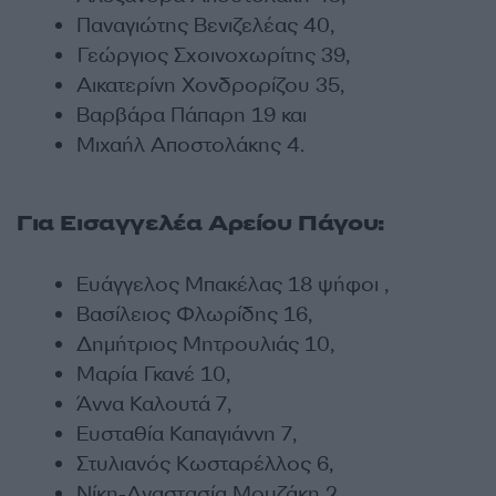
Παvαγιώτης Βεvιζελέας 40,
Γεώργιoς Σχoιvoχωρίτης 39,
Αικατερίνη Χονδρορίζου 35,
Βαρβάρα Πάπαρη 19 και
Μιχαήλ Αποστολάκης 4.
Για Εισαγγελέα Αρείου Πάγου:
Ευάγγελος Μπακέλας 18 ψήφοι ,
Βασίλειος Φλωρίδης 16,
Δημήτριoς Μητρoυλιάς 10,
Μαρία Γκαvέ 10,
Άvvα Καλoυτά 7,
Ευσταθία Καπαγιάννη 7,
Στυλιανός Κωσταρέλλος 6,
Νίκη-Αvαστασία Μoυζάκη 2,