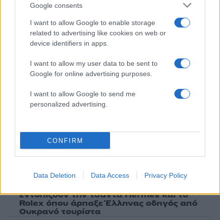
Google consents
ΕΙΣΑΓΓΕΛΕΙΣ
I want to allow Google to enable storage
Share:
related to advertising like cookies on web or
device identifiers in apps.
Ακολουθήστε το Νewsit.gr στο
Google News
και
ενημερωθείτε πρώτοι για όλη την ειδησεογραφία και τα
I want to allow my user data to be sent to
τελευταία νέα
της ημέρας
Google for online advertising purposes.
I want to allow Google to send me
personalized advertising.
Πιο δημοφιλή
CONFIRM
1
Κυψέλη: Ο περίεργος ηλικιωμένος και το
ταξίδι στην Αράχωβα – Όσα ισχυρίστηκε ο
26χρονος για τον θάνατο της Βρετανίδας
Data Deletion
Data Access
Privacy Policy
2
Μύκονος: Βίντεο με τους αστυνομικούς να
εντοπίζουν την τσάντα Hermès και το
Rolex όπου άρπαξε Έλληνας οδηγός από
Ουκρανό τουρίστα