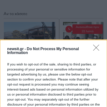
Αν τα χάσατε
Ανανεώθηκε πριν
22 λεπτά
newsit.gr -
Do Not Process My Personal
Information
If you wish to opt-out of the sale, sharing to third parties, or
Κρανίου τόπος το Πόρτο
Υπό τους ήχους κλαρί
Γερμενό μετά το
και λαούτου η έξοδος 
processing of your personal or sensitive information for
καταστροφικό πέρασμα
σορού του Λάκη Χαλ
targeted advertising by us, please use the below opt-out
της φωτιάς – Ξεκίνησε η
από την εκκλησία 
section to confirm your selection. Please note that after your
αυτοψία στα καμένα σπίτια
Συντετριμμένη η σύζυ
opt-out request is processed you may continue seeing
του έπεσε στο φέρετρό
interest-based ads based on personal information utilized by
us or personal information disclosed to third parties prior to
your opt-out. You may separately opt-out of the further
Σχόλια
disclosure of your personal information by third parties on the