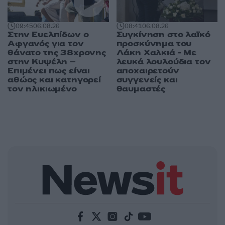
08:41
06.08.26
09:45
06.08.26
Συγκίνηση στο λαϊκό
Στην Ευελπίδων ο
προσκύνημα του
Αφγανός για τον
Λάκη Χαλκιά - Με
θάνατο της 38χρονης
λευκά λουλούδια τον
στην Κυψέλη –
αποχαιρετούν
Επιμένει πως είναι
συγγενείς και
αθώος και κατηγορεί
θαυμαστές
τον ηλικιωμένο