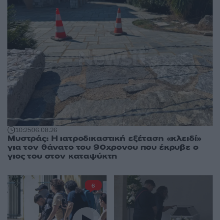
10:25
06.08.26
Μυστράς: Η ιατροδικαστική εξέταση «κλειδί»
για τον θάνατο του 90χρονου που έκρυβε ο
γιος του στον καταψύκτη
6