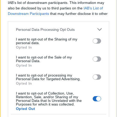
IAB’s list of downstream participants. This information may
also be disclosed by us to third parties on the
IAB’s List of
Downstream Participants
that may further disclose it to other
third parties.
Σχολίασε εδώ
Please note that this website/app uses one or more Google
Personal Data Processing Opt Outs
services and may gather and store information including but
not limited to your visit or usage behaviour. You may click to
I want to opt-out of the Sharing of my
50 /50
personal data.
grant or deny consent to Google and its third-party tags to
Opted In
use your data for below specified purposes in below Google
consent section.
I want to opt-out of the Sale of my
Personal Data.
Opted In
2000 /2000
I want to opt-out of processing my
Personal Data for Targeted Advertising.
Υποβολή σχολίου
Opted In
I want to opt-out of Collection, Use,
Όροι Χρήσης
. Το site προστατεύεται από reCAPTCHA, ισχύουν
Retention, Sale, and/or Sharing of my
Πολιτική Απορρήτου
&
Όροι Χρήσης
της Google.
Personal Data that Is Unrelated with the
Purposes for which it was collected.
Ελλάδα
Opted Out
ΑΡΕΙΟΣ ΠΑΓΟΣ
ΔΙΚΑΣΤΕΣ