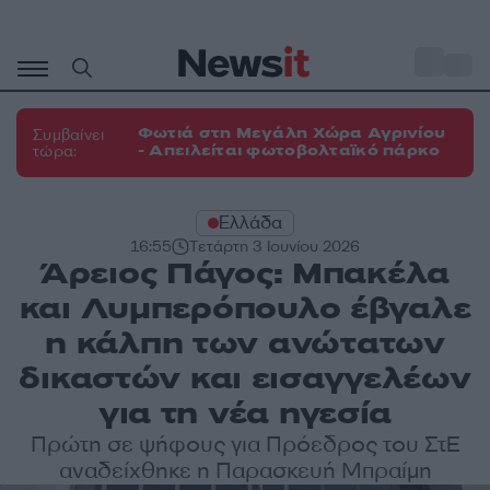
Μετάβαση
σε
o
33
περιεχόμενο
Φωτιά στη Μεγάλη Χώρα Αγρινίου
Συμβαίνει
- Απειλείται φωτοβολταϊκό πάρκο
τώρα:
Ελλάδα
16:55
Τετάρτη 3 Ιουνίου 2026
Άρειος Πάγος: Μπακέλα
και Λυμπερόπουλο έβγαλε
η κάλπη των ανώτατων
δικαστών και εισαγγελέων
για τη νέα ηγεσία
Πρώτη σε ψήφους για Πρόεδρος του ΣτΕ
αναδείχθηκε η Παρασκευή Μπραίμη