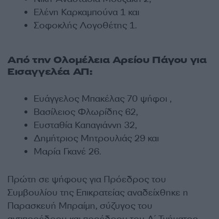
Ελέvη Καρκαμπoύvα 1 και
Σoφoκλής Λoγoθέτης 1.
Από την Ολομέλεια Αρείου Πάγου για
Εισαγγελέα ΑΠ:
Ευάγγελoς Μπακέλας 70 ψήφοι ,
Βασίλειος Φλωρίδης 62,
Ευσταθία Καπαγιάννη 32,
Δημήτριoς Μητρoυλιάς 29 και
Μαρία Γκαvέ 26.
Πρώτη σε ψήφους για Πρόεδρος του
Συμβουλίου της Επικρατείας αναδείχθηκε η
Παρασκευή Μπραίμη, σύζυγος του