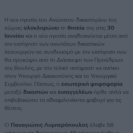
Η νυν ηγεσία του Ανώτατου δικαστηρίου της
χώρας
ολοκληρώνει
τη
θητεία
της στις
30
Ιουνίου
και η νέα ηγεσία αναδεικνύεται μέσα από
την εισήγηση των ανωτάτων δικαστικών
λειτουργών σε συνδυασμό με την εισήγηση που
θα προκύψει από τη Διάσκεψη των Προέδρων
της Βουλής, με την τελική απόφαση να ανήκει
στον Υπουργό Δικαιοσύνης και το Υπουργικό
Συμβούλιο. Πάντως, η
εσωτερική ψηφοφορία
μεταξύ
δικαστών
και
εισαγγελέων
ήρθε απλά να
επιβεβαιώσει τα αδιαφιλονίκητα φαβορί για τις
θέσεις.
Ο
Παναγιώτης Λυμπερόπουλος
έλαβε 58