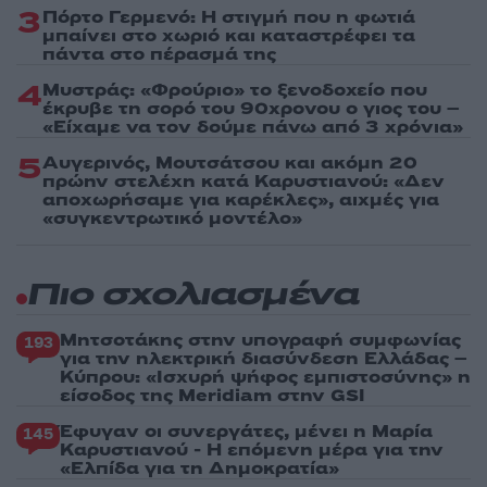
3
Πόρτο Γερμενό: Η στιγμή που η φωτιά
μπαίνει στο χωριό και καταστρέφει τα
πάντα στο πέρασμά της
4
Μυστράς: «Φρούριο» το ξενοδοχείο που
έκρυβε τη σορό του 90χρονου ο γιος του –
«Είχαμε να τον δούμε πάνω από 3 χρόνια»
5
Αυγερινός, Μουτσάτσου και ακόμη 20
πρώην στελέχη κατά Καρυστιανού: «Δεν
αποχωρήσαμε για καρέκλες», αιχμές για
«συγκεντρωτικό μοντέλο»
Πιο σχολιασμένα
Μητσοτάκης στην υπογραφή συμφωνίας
193
για την ηλεκτρική διασύνδεση Ελλάδας –
Κύπρου: «Ισχυρή ψήφος εμπιστοσύνης» η
είσοδος της Meridiam στην GSI
Έφυγαν οι συνεργάτες, μένει η Μαρία
145
Καρυστιανού - Η επόμενη μέρα για την
«Ελπίδα για τη Δημοκρατία»