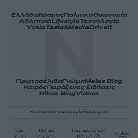
Ελλάδα
Κόσμος
Πολιτική
Οικονομία
Αθλητικά
Lifestyle
Τεχνολογία
Υγεία
Tasteit
Media
Driveit
Πρωτοσέλιδα
Γνώμη
Melas Blog
Καιρός
Παράξενες Ειδήσεις
Nikos Blog
Videos
Ταυτότητα
Επικοινωνία
Διαφήμιση
Όροι
Πολιτική
Πληροφορίες α.27
Cookies
χρήσης
απορρήτου
Ν.5253/2025