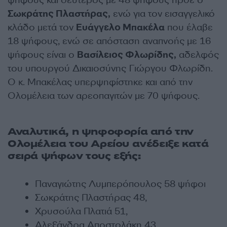
ψήφους και δεύτερος με 48 ψήφους ήρθε ο
Σωκράτης Πλαστήρας,
ενώ για τον εισαγγελικό
κλάδο μετά τον
Ευάγγελo Μπακέλα
που έλαβε
18 ψήφους, ενώ σε απόσταση αναπνοής με 16
ψήφους είναι ο
Βασίλειος Φλωρίδης,
αδελφός
του υπουργού Δικαιοσύνης Γιώργου Φλωρίδη.
Ο κ. Μπακέλας υπερψηφίστηκε και από την
Ολομέλεια των αρεοπαγιτών με 70 ψήφους.
Αναλυτικά, η ψηφοφορία από την
Ολομέλεια του Αρείου ανέδειξε κατά
σειρά ψήφων τους εξής:
Παναγιώτης Λυμπερόπουλος 58 ψήφοι
Σωκράτης Πλαστήρας 48,
Χρυσούλα Πλατιά 51,
Αλεξάνδρα Αποστολάκη 43,