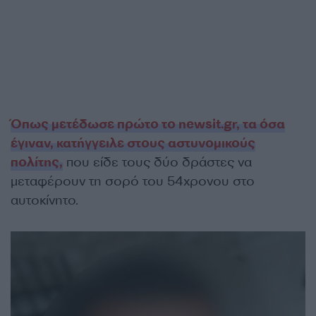
Όπως μετέδωσε πρώτο το newsit.gr, τα όσα
έγιναν, κατήγγειλε στους αστυνομικούς
πολίτης,
που είδε τους δύο δράστες να
μεταφέρουν τη σορό του 54χρονου στο
αυτοκίνητο.