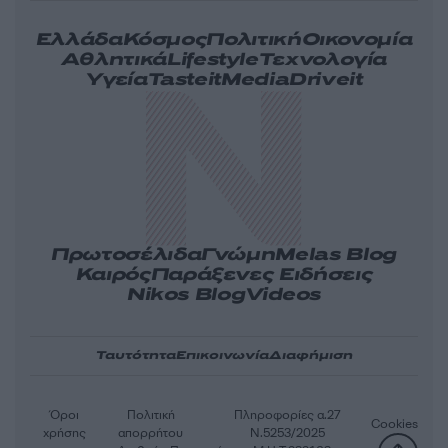
Ελλάδα
Κόσμος
Πολιτική
Οικονομία
Αθλητικά
Lifestyle
Τεχνολογία
Υγεία
Tasteit
Media
Driveit
Πρωτοσέλιδα
Γνώμη
Melas Blog
Καιρός
Παράξενες Ειδήσεις
Nikos Blog
Videos
Ταυτότητα
Επικοινωνία
Διαφήμιση
Όροι
Πολιτική
Πληροφορίες α.27
Cookies
χρήσης
απορρήτου
Ν.5253/2025