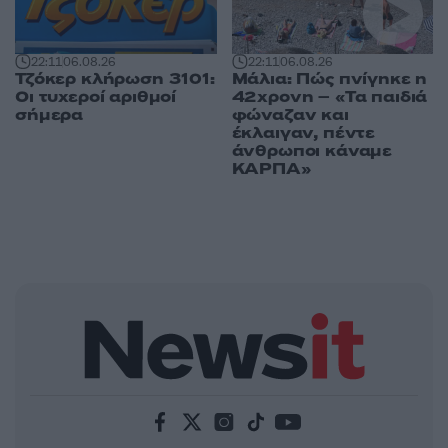
22:11
06.08.26
22:11
06.08.26
Τζόκερ κλήρωση 3101:
Μάλια: Πώς πνίγηκε η
Οι τυχεροί αριθμοί
42χρονη – «Τα παιδιά
σήμερα
φώναζαν και
έκλαιγαν, πέντε
άνθρωποι κάναμε
ΚΑΡΠΑ»