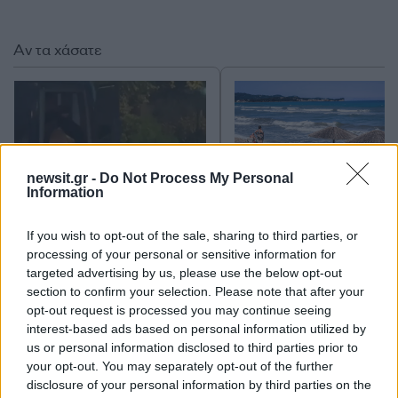
Αν τα χάσατε
newsit.gr -
Do Not Process My Personal
Information
If you wish to opt-out of the sale, sharing to third parties, or
Marfin: Απολογείται
Ανεβαίνει από σήμερ
processing of your personal or sensitive information for
σήμερα η 46χρονη που
θερμοκρασία - Κύμ
targeted advertising by us, please use the below opt-out
έφτασε από τη Βρετανία –
ζέστης 3 ημερών με 
Η μεταγωγή στην Ελλάδα
υδράργυρο να φτάνει 
section to confirm your selection. Please note that after your
και τα στοιχεία που την
40°C
opt-out request is processed you may continue seeing
εμπλέκουν
interest-based ads based on personal information utilized by
us or personal information disclosed to third parties prior to
your opt-out. You may separately opt-out of the further
Σχόλια
disclosure of your personal information by third parties on the