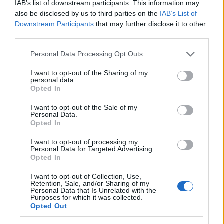
IAB’s list of downstream participants. This information may
also be disclosed by us to third parties on the
IAB’s List of
Downstream Participants
that may further disclose it to other
third parties.
Σχολίασε εδώ
Please note that this website/app uses one or more Google
Personal Data Processing Opt Outs
services and may gather and store information including but
not limited to your visit or usage behaviour. You may click to
I want to opt-out of the Sharing of my
50 /50
personal data.
grant or deny consent to Google and its third-party tags to
Opted In
use your data for below specified purposes in below Google
consent section.
I want to opt-out of the Sale of my
Personal Data.
Opted In
2000 /2000
I want to opt-out of processing my
Personal Data for Targeted Advertising.
Υποβολή σχολίου
Opted In
I want to opt-out of Collection, Use,
Όροι Χρήσης
. Το site προστατεύεται από reCAPTCHA, ισχύουν
Retention, Sale, and/or Sharing of my
Πολιτική Απορρήτου
&
Όροι Χρήσης
της Google.
Personal Data that Is Unrelated with the
Purposes for which it was collected.
Ελλάδα
Opted Out
ΔΟΛΟΦΟΝΙΑ
ΘΕΣΣΑΛΟΝΙΚΗ