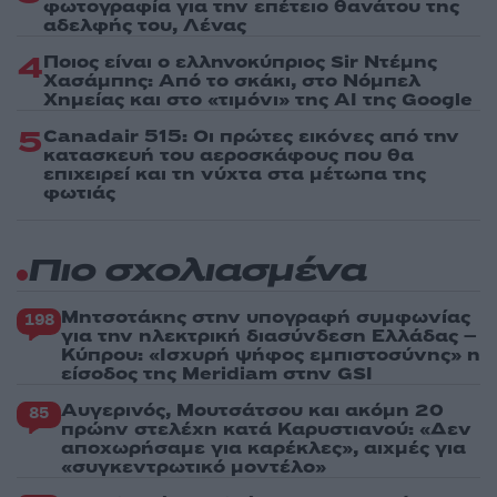
φωτογραφία για την επέτειο θανάτου της
αδελφής του, Λένας
4
Ποιος είναι ο ελληνοκύπριος Sir Ντέμης
Χασάμπης: Από το σκάκι, στο Νόμπελ
Χημείας και στο «τιμόνι» της AI της Google
5
Canadair 515: Οι πρώτες εικόνες από την
κατασκευή του αεροσκάφους που θα
επιχειρεί και τη νύχτα στα μέτωπα της
φωτιάς
Πιο σχολιασμένα
Μητσοτάκης στην υπογραφή συμφωνίας
198
για την ηλεκτρική διασύνδεση Ελλάδας –
Κύπρου: «Ισχυρή ψήφος εμπιστοσύνης» η
είσοδος της Meridiam στην GSI
Αυγερινός, Μουτσάτσου και ακόμη 20
85
πρώην στελέχη κατά Καρυστιανού: «Δεν
αποχωρήσαμε για καρέκλες», αιχμές για
«συγκεντρωτικό μοντέλο»