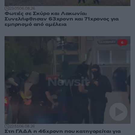
23:05
06.08.26
Φωτιές σε Σκύρο και Λακωνία:
Συνελήφθησαν 63χρονη και 71χρονος για
εμπρησμό από αμέλεια
6
22:51
06.08.26
Στη ΓΑΔΑ η 46χρονη που κατηγορείται για