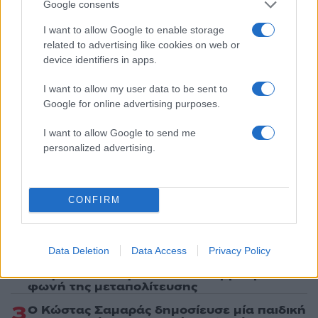
Google consents
Share:
I want to allow Google to enable storage
related to advertising like cookies on web or
Ακολουθήστε το Νewsit.gr στο
Google News
και
device identifiers in apps.
ενημερωθείτε πρώτοι για όλη την ειδησεογραφία και τα
τελευταία νέα
της ημέρας
I want to allow my user data to be sent to
Google for online advertising purposes.
I want to allow Google to send me
personalized advertising.
Πιο δημοφιλή
1
CONFIRM
Έφυγαν οι συνεργάτες, μένει η Μαρία
Καρυστιανού - Η επόμενη μέρα για την
«Ελπίδα για τη Δημοκρατία»
2
Συγκίνηση στο τελευταίο αντίο στον Λάκη
Data Deletion
Data Access
Privacy Policy
Χαλκιά: Με την «Φάμπρικα», λαούτο και
κλαρίνα αποχαιρέτησαν την εμβληματική
φωνή της μεταπολίτευσης
3
Ο Κώστας Σαμαράς δημοσίευσε μία παιδική