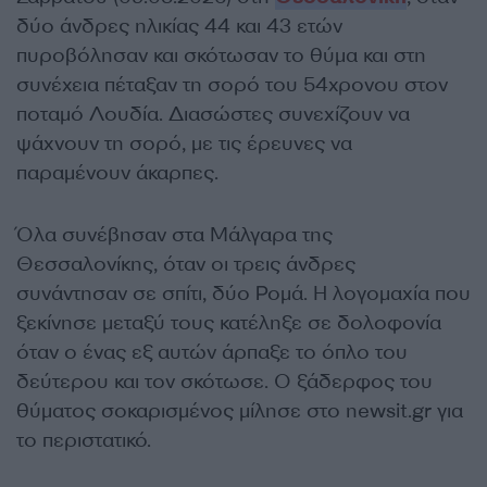
δύο άνδρες ηλικίας 44 και 43 ετών
πυροβόλησαν και σκότωσαν το θύμα και στη
συνέχεια πέταξαν τη σορό του 54χρονου στον
ποταμό Λουδία. Διασώστες συνεχίζουν να
ψάχνουν τη σορό, με τις έρευνες να
παραμένουν άκαρπες.
Όλα συνέβησαν στα Μάλγαρα της
Θεσσαλονίκης, όταν οι τρεις άνδρες
συνάντησαν σε σπίτι, δύο Ρομά. Η λογομαχία που
ξεκίνησε μεταξύ τους κατέληξε σε δολοφονία
όταν ο ένας εξ αυτών άρπαξε το όπλο του
δεύτερου και τον σκότωσε. Ο ξάδερφος του
θύματος σοκαρισμένος μίλησε στο newsit.gr για
το περιστατικό.