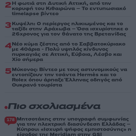
2
Η φωτιά στη Δυτική Αττική, από την
κορυφή του Κιθαιρώνα – Το εντυπωσιακό
timelapse βίντεο
3
Κυψέλη: Ο περίεργος ηλικιωμένος και το
ταξίδι στην Αράχωβα – Όσα ισχυρίστηκε ο
26χρονος για τον θάνατο της Βρετανίδας
4
Νέο κύμα ζέστης από το Σαββατοκύριακο
με 40άρια - Πολύ υψηλός κίνδυνος
πυρκαγιάς σε Αττική, Εύβοια, Λέσβο και
Χίο σήμερα
5
Μύκονος: Βίντεο με τους αστυνομικούς να
εντοπίζουν την τσάντα Hermès και το
Rolex όπου άρπαξε Έλληνας οδηγός από
Ουκρανό τουρίστα
Πιο σχολιασμένα
Μητσοτάκης στην υπογραφή συμφωνίας
178
για την ηλεκτρική διασύνδεση Ελλάδας –
Κύπρου: «Ισχυρή ψήφος εμπιστοσύνης» η
είσοδος της Meridiam στην GSI