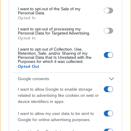
use your data for below specified purposes in below Google
consent section.
I want to opt-out of the Sale of my
Personal Data.
Opted In
I want to opt-out of processing my
Personal Data for Targeted Advertising.
Opted In
I want to opt-out of Collection, Use,
Αν τα χάσατε
Retention, Sale, and/or Sharing of my
Personal Data that Is Unrelated with the
Purposes for which it was collected.
Opted Out
Google consents
I want to allow Google to enable storage
related to advertising like cookies on web or
device identifiers in apps.
I want to allow my user data to be sent to
Από τη θεωρία στην πράξη:
Ψάθα: «Δεν υπήρξε τεχ
Google for online advertising purposes.
Πώς το Novibet Backend
πρόβλημα με τα δύ
Academy εκπαιδεύει τη νέα
ελικόπτερα» κατέθεσα