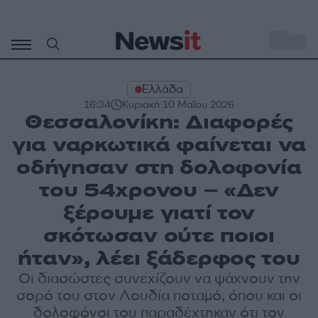
Μετάβαση
σε
o
28
περιεχόμενο
Ελλάδα
16:34
Κυριακή 10 Μαΐου 2026
Θεσσαλονίκη: Διαφορές
για ναρκωτικά φαίνεται να
οδήγησαν στη δολοφονία
του 54χρονου – «Δεν
ξέρουμε γιατί τον
σκότωσαν ούτε ποιοι
ήταν», λέει ξάδερφος του
Οι διασώστες συνεχίζουν να ψάχνουν την
σορό του στον Λουδία ποταμό, όπου και οι
δολοφόνοι του παραδέχτηκαν ότι τον