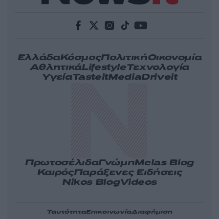
Ελλάδα
Κόσμος
Πολιτική
Οικονομία
Αθλητικά
Lifestyle
Τεχνολογία
Υγεία
Tasteit
Media
Driveit
Πρωτοσέλιδα
Γνώμη
Melas Blog
Καιρός
Παράξενες Ειδήσεις
Nikos Blog
Videos
Ταυτότητα
Επικοινωνία
Διαφήμιση