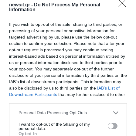
Λίγη ώρα μετά, εντόπισαν τους δύο δράστες οι
newsit.gr -
Do Not Process My Personal
Information
οποίοι
ομολόγησαν τόσο τη δολοφονία, όσο
και το ότι πέταξαν τη σορό στον ποταμό
. Οι
If you wish to opt-out of the sale, sharing to third parties, or
Aρχές τους πέρασαν αμέσως χειροπέδες ενώ
processing of your personal or sensitive information for
σε εξέλιξη είναι η έρευνα για τον εντοπισμό της
targeted advertising by us, please use the below opt-out
section to confirm your selection. Please note that after your
σορού. Στο σημείο έχει φτάσει Αστυνομία και
opt-out request is processed you may continue seeing
ΕΜΑΚ.
interest-based ads based on personal information utilized by
us or personal information disclosed to third parties prior to
your opt-out. You may separately opt-out of the further
Την υπόθεση δολοφονίας έγινε αναλάβει η
disclosure of your personal information by third parties on the
Διεύθυνση Αντιμετώπισης Οργανωμένου
IAB’s list of downstream participants. This information may
Εγκλήματος.
also be disclosed by us to third parties on the
IAB’s List of
Downstream Participants
that may further disclose it to other
ΔΙΑΦΗΜΙΣΗ
third parties.
Please note that this website/app uses one or more Google
Personal Data Processing Opt Outs
services and may gather and store information including but
not limited to your visit or usage behaviour. You may click to
I want to opt-out of the Sharing of my
personal data.
grant or deny consent to Google and its third-party tags to
Opted In