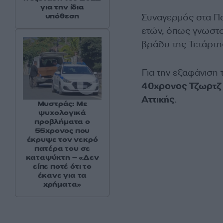
για την ίδια
υπόθεση
Συναγερμός στα Πα
ετών, όπως γνωστ
βράδυ της Τετάρτης
Για την εξαφάνιση 
40χρονος Τζωρτζ
Αττικής
.
Μυστράς: Με
ψυχολογικά
προβλήματα ο
55χρονος που
έκρυψε τον νεκρό
πατέρα του σε
καταψύκτη – «Δεν
είπε ποτέ ότι το
έκανε για τα
χρήματα»