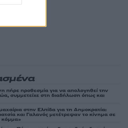
ασμένα
νη πήρε προθεσμία για να απολογηθεί την
αθώα, συμμετείχε στη διαδήλωση όπως και
μαχαίρια στην Ελπίδα για τη Δημοκρατία:
ρατσία και Γαλανός μετέτρεψαν το κίνημα σε
ό κόμμα»