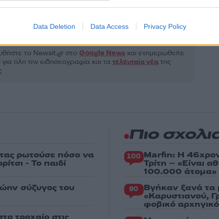
ΝΙΣΗ
ΠΑΤΗΣΙΑ
ΧΑΜΟΓΕΛΟ ΤΟΥ ΠΑΙΔΙΟΥ
Data Deletion
Data Access
Privacy Policy
Share:
θήστε το Νewsit.gr στο
Google News
και ενημερωθείτε
 για όλη την ειδησεογραφία και τα
τελευταία νέα
της
ς
Πιο σχολι
στας ρωτούσε πόσο να
Marfin: Η 46χρο
100
ίτσι - Το παιδί
Τρίτη – «Είναι 
100.000 άτομα»
ρώην σύζυγος του
Βγήκαν ξανά τα 
90
«Καρυστιανού, Γ
φοβικό αρχηγικ
το τροχαίο στις