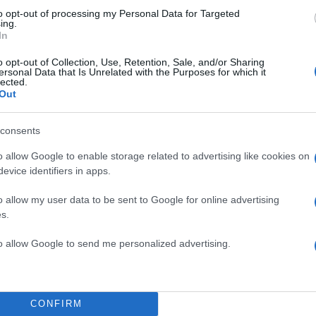
α
to opt-out of processing my Personal Data for Targeted
ing.
In
o opt-out of Collection, Use, Retention, Sale, and/or Sharing
ersonal Data that Is Unrelated with the Purposes for which it
lected.
Σχολίασε εδώ
Out
consents
50
o allow Google to enable storage related to advertising like cookies on
evice identifiers in apps.
o allow my user data to be sent to Google for online advertising
s.
2000 /
Υποβολή σχολίου
to allow Google to send me personalized advertising.
ροστατεύεται από reCAPTCHA, ισχύουν
Πολιτική Απορρήτου
&
Όροι Χρήσης
της
CONFIRM
Ελλάδα