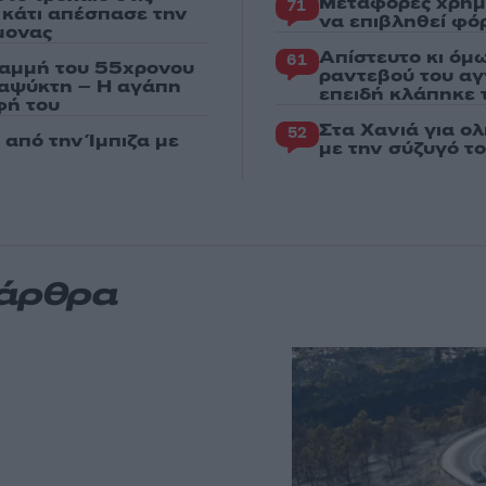
Μεταφορές χρημ
71
ς κάτι απέσπασε την
να επιβληθεί φόρ
μονας
Απίστευτο κι όμ
61
ραμμή του 55χρονου
ραντεβού του αγ
ταψύκτη – Η αγάπη
επειδή κλάπηκε 
φή του
Στα Χανιά για ο
52
από την Ίμπιζα με
με την σύζυγό τ
 άρθρα