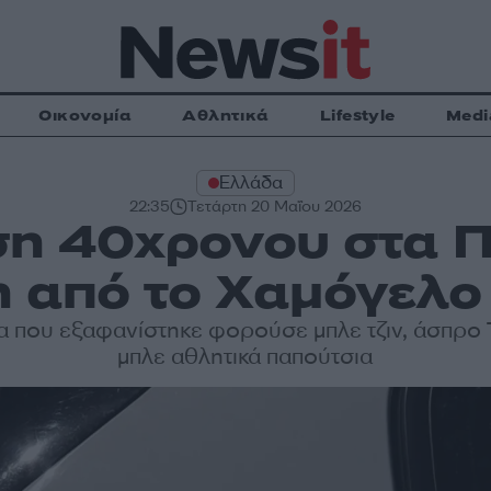
Οικονομία
Αθλητικά
Lifestyle
Medi
Ελλάδα
22:35
Τετάρτη 20 Μαΐου 2026
η 40χρονου στα Π
 από το Χαμόγελο 
α που εξαφανίστηκε φορούσε μπλε τζιν, άσπρο T-
μπλε αθλητικά παπούτσια