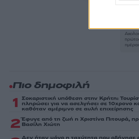
ΕΞΑΦΑ
Ακολου
πρώτοι
ημέρα
Πιο δημοφιλή
1
Σοκαριστική υπόθεση στην Κρήτη: Τουρί
πληρώσει για να ασελγήσει σε 10χρονο κορ
καθόταν αμέριμνο σε αυλή επιχείρησης
2
Έφυγε από τη ζωή η Χριστίνα Πιτουρά, π
Βασίλη Χιώτη
Δεν ήταν μόνο η ταχύτητα που οδήγησε σ