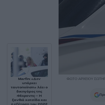
Marfin: «Δεν
ΦΩΤΟ ΑΡΧΕΙΟΥ ΣΩΤΗΡ
υπάρχει
ταυτοποίηση» λέει ο
δικηγόρος της
Προ
46χρονης – Η
ξανθιά κοτσίδα και
η εξέταση του 2022