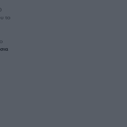
0
υ το
 ο
σια