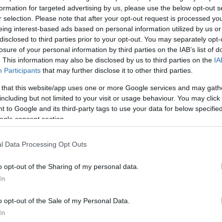
formation for targeted advertising by us, please use the below opt-out s
Αγνοούμενους Ενήλικες – 1017
», σε όλα τα Αστυνομ
r selection. Please note that after your opt-out request is processed y
 αλλά και μέσω της εφαρμογής Missing Alert app ό
eing interest-based ads based on personal information utilized by us or
 ενημέρωση για την εξαφάνιση.
disclosed to third parties prior to your opt-out. You may separately opt-
losure of your personal information by third parties on the IAB’s list of
ΔΙΑΦΗΜΙΣΗ
. This information may also be disclosed by us to third parties on the
IA
Participants
that may further disclose it to other third parties.
 that this website/app uses one or more Google services and may gath
including but not limited to your visit or usage behaviour. You may click 
 to Google and its third-party tags to use your data for below specifi
ogle consent section.
l Data Processing Opt Outs
o opt-out of the Sharing of my personal data.
In
o opt-out of the Sale of my Personal Data.
In