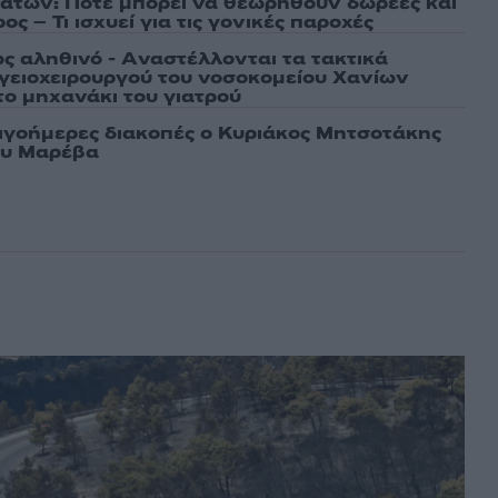
άτων: Πότε μπορεί να θεωρηθούν δωρεές και
ος – Τι ισχυεί για τις γονικές παροχές
ως αληθινό - Aναστέλλονται τα τακτικά
γειοχειρουργού του νοσοκομείου Χανίων
το μηχανάκι του γιατρού
λιγοήμερες διακοπές ο Κυριάκος Μητσοτάκης
ου Μαρέβα