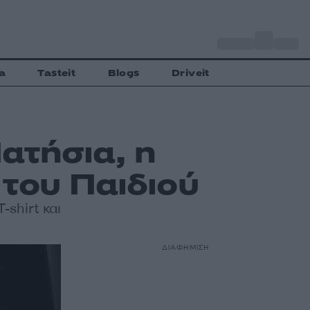
o
Αθήνα
34
C
a
Tasteit
Blogs
Driveit
ατήσια, η
του Παιδιού
shirt και
ΔΙΑΦΗΜΙΣΗ