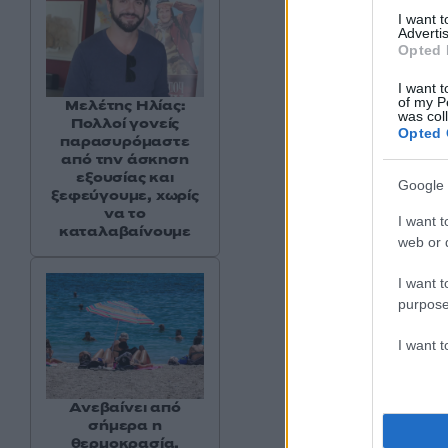
I want 
Advertis
Opted 
I want t
of my P
Μελέτης Ηλίας:
was col
Πολλοί γονείς
Opted 
παρασυρόμαστε
από την άσκηση
εξουσίας και
Google 
ξεφεύγουμε, χωρίς
να το
I want t
καταλαβαίνουμε
web or d
I want t
purpose
I want 
Ανεβαίνει από
σήμερα η
θερμοκρασία,