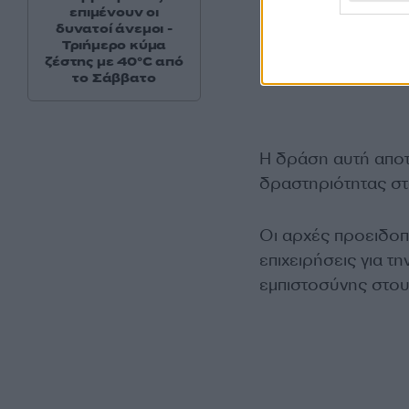
επιμένουν οι
δυνατοί άνεμοι -
Τριήμερο κύμα
ζέστης με 40°C από
το Σάββατο
Η δράση αυτή αποτ
δραστηριότητας στ
Οι αρχές προειδοπο
επιχειρήσεις για τ
εμπιστοσύνης στου