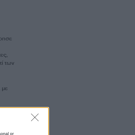
ώρησε
ες,
ί των
 με
ειξη
ια και
sonal or