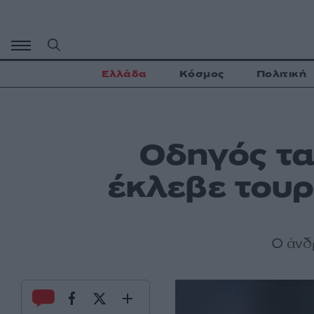
Μετάβαση
σε
περιεχόμενο
Ελλάδα
Κόσμος
Πολιτική
Οδηγός τα
έκλεβε τουρ
Ο άνδρ