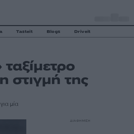
o
Αθήνα
27
C
a
Tasteit
Blogs
Driveit
 ταξίμετρο
η στιγμή της
για μία
ΔΙΑΦΗΜΙΣΗ