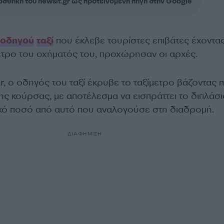
σθήκη του newsit.gr ως προτεινόμενη πηγή στην Google
οδηγού
ταξί
που έκλεβε τουρίστες επιβάτες έχοντα
μετρο του οχήματός του, προχώρησαν οι αρχές.
r, ο οδηγός του ταξί έκρυβε το ταξίμετρο βάζοντας 
της κούρσας, με αποτέλεσμα να εισπράττει το διπλάσι
κό ποσό από αυτό που αναλογούσε στη διαδρομή.
ΔΙΑΦΗΜΙΣΗ