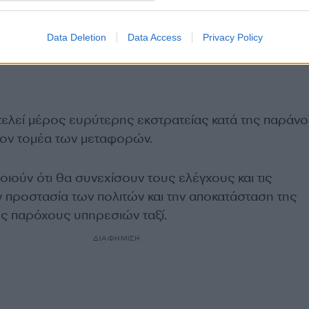
Data Deletion
Data Access
Privacy Policy
ελεί μέρος ευρύτερης εκστρατείας κατά της παράν
ον τομέα των μεταφορών.
ιούν ότι θα συνεχίσουν τους ελέγχους και τις
ην προστασία των πολιτών και την αποκατάσταση της
ς παρόχους υπηρεσιών ταξί.
ΔΙΑΦΗΜΙΣΗ