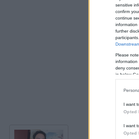
sensitive in
confirm you
continue se
information 
further disc
participants
Downstream 
Please note
information 
deny consent
in below Go
Persona
I want t
Opted 
I want t
Opted 