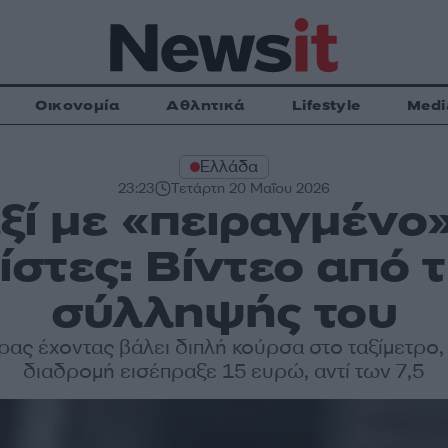
Οικονομία
Αθλητικά
Lifestyle
Medi
Ελλάδα
23:23
Τετάρτη 20 Μαΐου 2026
ξί με «πειραγμένο»
ίστες: Βίντεο από τ
σύλληψής του
ας έχοντας βάλει διπλή κούρσα στο ταξίμετρο, 
διαδρομή εισέπραξε 15 ευρώ, αντί των 7,5