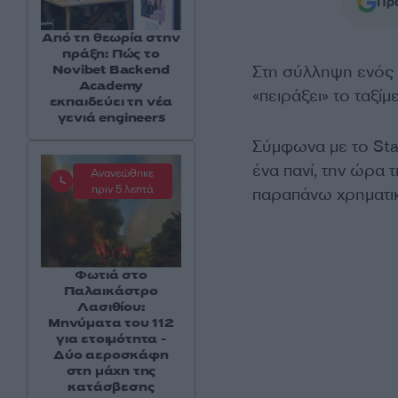
Προ
Από τη θεωρία στην
πράξη: Πώς το
Στη σύλληψη ενός
Novibet Backend
Academy
«πειράξει» το ταξί
εκπαιδεύει τη νέα
γενιά engineers
Σύμφωνα με το Sta
ένα πανί, την ώρα 
Ανανεώθηκε
πριν 5 λεπτά
παραπάνω χρηματι
Φωτιά στο
Παλαικάστρο
Λασιθίου:
Μηνύματα του 112
για ετοιμότητα -
Δύο αεροσκάφη
στη μάχη της
κατάσβεσης