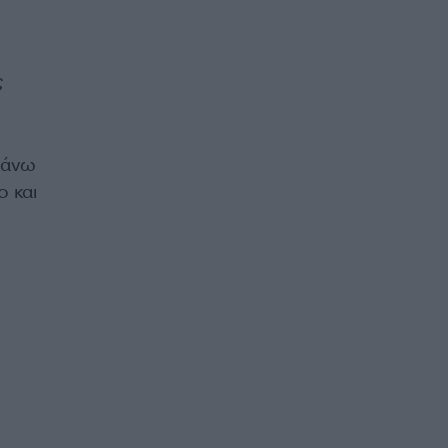
ς
πάνω
ο και