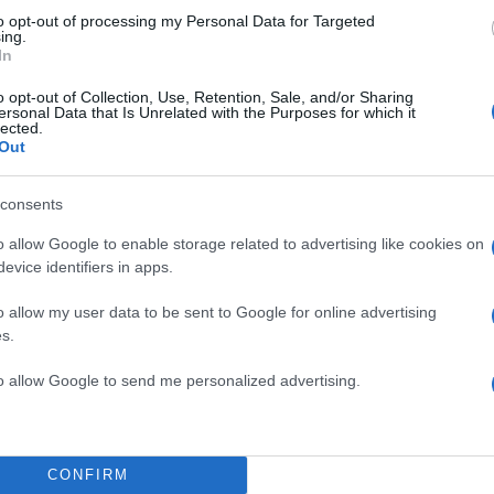
to opt-out of processing my Personal Data for Targeted
ing.
In
o opt-out of Collection, Use, Retention, Sale, and/or Sharing
ersonal Data that Is Unrelated with the Purposes for which it
lected.
Out
consents
o allow Google to enable storage related to advertising like cookies on
evice identifiers in apps.
o allow my user data to be sent to Google for online advertising
s.
to allow Google to send me personalized advertising.
CONFIRM