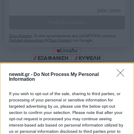
2000 /2000
Υποβολή σχολίου
Όροι Χρήσης
. Το site προστατεύεται από reCAPTCHA, ισχύουν
Πολιτική Απορρήτου
&
Όροι Χρήσης
της Google.
Ελλάδα
ΕΞΑΦΑΝΙΣΗ
ΚΥΨΕΛΗ
ΧΑΜΟΓΕΛΟ ΤΟΥ ΠΑΙΔΙΟΥ
newsit.gr -
Do Not Process My Personal
Share:
Information
Ακολουθήστε το Νewsit.gr στο
Google News
και
If you wish to opt-out of the sale, sharing to third parties, or
ενημερωθείτε πρώτοι για όλη την ειδησεογραφία και τα
processing of your personal or sensitive information for
τελευταία νέα
της ημέρας
targeted advertising by us, please use the below opt-out
section to confirm your selection. Please note that after your
opt-out request is processed you may continue seeing
interest-based ads based on personal information utilized by
us or personal information disclosed to third parties prior to