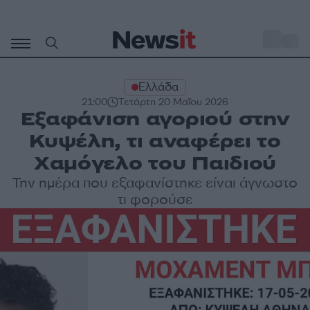
Μετάβαση
σε
o
32
περιεχόμενο
Ελλάδα
21:00
Τετάρτη 20 Μαΐου 2026
Εξαφάνιση αγοριού στην
Κυψέλη, τι αναφέρει το
Χαμόγελο του Παιδιού
Την ημέρα που εξαφανίστηκε είναι άγνωστο
τι φορούσε