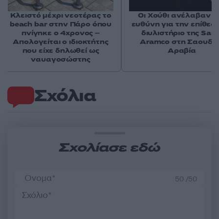
Κλειστό μέχρι νεοτέρας το
Οι Χούθι ανέλαβαν τ
beach bar στην Πάρο όπου
ευθύνη για την επίθεσ
πνίγηκε ο 4χρονος –
διυλιστήριο της Saud
Απολογείται ο ιδιοκτήτης
Aramco στη Σαουδι
που είχε δηλωθεί ως
Αραβία
ναυαγοσώστης
Σχόλια
Σχολίασε εδώ
50 /50