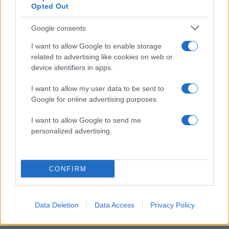
Opted Out
Βγήκαν ξανά τα μαχαίρια στην Ελπίδα
96
για τη Δημοκρατία: «Καρυστιανού,
Google consents
Γρατσία και Γαλανός μετέτρεψαν το
κίνημα σε φοβικό αρχηγικό κόμμα»
I want to allow Google to enable storage
related to advertising like cookies on web or
Απίστευτο κι όμως αληθινό -
86
device identifiers in apps.
Aναστέλλονται τα τακτικά ραντεβού του
αγγειοχειρουργού του νοσοκομείου
Χανίων επειδή κλάπηκε το μηχανάκι του
I want to allow my user data to be sent to
γιατρού
Google for online advertising purposes.
Στην Κρήτη ο Κυριάκος Μητσοτάκης,
85
I want to allow Google to send me
συνεχίζει τις ολιγοήμερες διακοπές του –
Πού βρέθηκε το Σάββατο
personalized advertising.
ΕΛΑΣ: Ο Αλέξης Δέδες ο πρώτος
73
υποψήφιος βουλευτής του κόμματος –
Από τα διοικητικά της ΑΕΚ στην πολιτική
CONFIRM
σκηνή
Σούπερ μάρκετ: Νέες μειώσεις τιμών –
73
916 προϊόντα στην εθνική πρωτοβουλία,
Data Deletion
Data Access
Privacy Policy
ανάμεσά τους 130 σχολικά