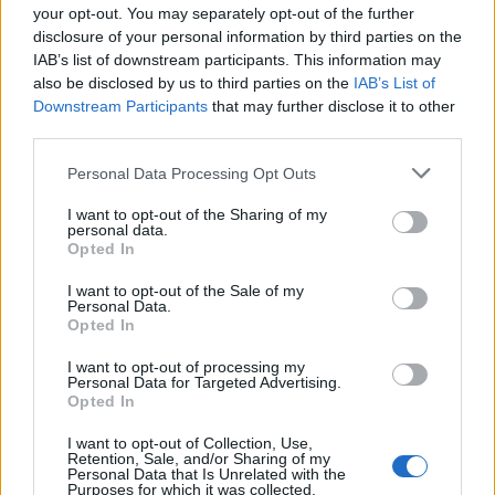
your opt-out. You may separately opt-out of the further
Πιο δημοφιλή
disclosure of your personal information by third parties on the
IAB’s list of downstream participants. This information may
1
Κωνσταντίνος Αργυρός και Αλεξάνδρα
also be disclosed by us to third parties on the
IAB’s List of
Νίκα κάνουν διακοπές με πολυτελές γιοτ
Downstream Participants
that may further disclose it to other
με τα δύο παιδιά τους
third parties.
2
Η Άννα Βίσση ξετρελάθηκε με μπάντα που
έπαιζε Τσιτσάνη στο Φισκάρδο και τους
Please note that this website/app uses one or more Google
Personal Data Processing Opt Outs
πρότεινε συνεργασία
services and may gather and store information including but
not limited to your visit or usage behaviour. You may click to
I want to opt-out of the Sharing of my
3
Θρήνος για τον Λιονέλ Μέσι – Πέθανε ο
personal data.
grant or deny consent to Google and its third-party tags to
πατέρας του, Χόρχε
Opted In
use your data for below specified purposes in below Google
4
Ελίζαμπεθ Ελέτσι και Νεκτάριος Λεμονίδης
consent section.
I want to opt-out of the Sale of my
πήγαν στον Άγιο Νεκτάριο Βούλας για να
Personal Data.
πάρουν την ευχή για τον γιο τους
Opted In
5
Ηφαίστειο Σαντορίνης: Ένας 15χρονος που
I want to opt-out of processing my
δεν πρόλαβε να ξεφύγει από το τσουνάμι
Personal Data for Targeted Advertising.
μπορεί να αλλάξει τη χρονολογία της
Opted In
προϊστορικής έκρηξης
I want to opt-out of Collection, Use,
Retention, Sale, and/or Sharing of my
Personal Data that Is Unrelated with the
Πιο σχολιασμένα
Purposes for which it was collected.