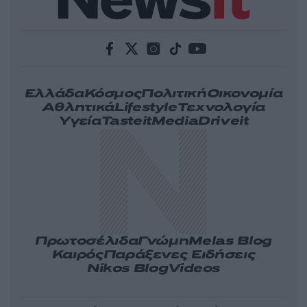
Ελλάδα
Κόσμος
Πολιτική
Οικονομία
Αθλητικά
Lifestyle
Τεχνολογία
Υγεία
Tasteit
Media
Driveit
Πρωτοσέλιδα
Γνώμη
Melas Blog
Καιρός
Παράξενες Ειδήσεις
Nikos Blog
Videos