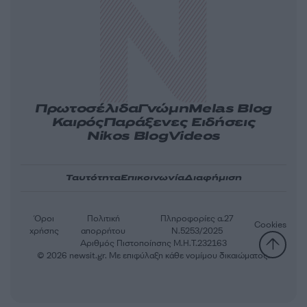
Πρωτοσέλιδα
Γνώμη
Melas Blog
Καιρός
Παράξενες Ειδήσεις
Nikos Blog
Videos
Ταυτότητα
Επικοινωνία
Διαφήμιση
Όροι
Πολιτική
Πληροφορίες α.27
Cookies
χρήσης
απορρήτου
Ν.5253/2025
Αριθμός Πιστοποίησης Μ.Η.Τ.232163
© 2026 newsit.gr. Με επιφύλαξη κάθε νομίμου δικαιώματος.