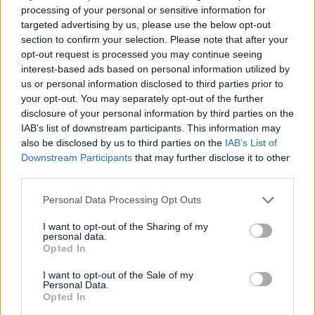
Φόρουμ των Δελφών, τα οφέλη από την
processing of your personal or sensitive information for
καθολική εφαρμογή της τεχνολογίας και του AI
targeted advertising by us, please use the below opt-out
στην Υγεία είναι συγκλονιστικά:
section to confirm your selection. Please note that after your
opt-out request is processed you may continue seeing
-400.000 ζωές εκτιμάται ότι μπορούν να
interest-based ads based on personal information utilized by
σώζονται ετησίως στην Ευρώπη χάρη στην
us or personal information disclosed to third parties prior to
έγκαιρη διάγνωση μέσω AI.
your opt-out. You may separately opt-out of the further
-200 δισ. ευρώ είναι η ετήσια εξοικονόμηση
disclosure of your personal information by third parties on the
IAB’s list of downstream participants. This information may
πόρων για τα συστήματα υγείας.
also be disclosed by us to third parties on the
IAB’s List of
-1,9 εκατομμύρια ώρες
Downstream Participants
that may further disclose it to other
εργασίας απελευθερώνονται για τους
third parties.
επαγγελματίες υγείας, επιτρέποντάς τους να
Please note that this website/app uses one or more Google
Personal Data Processing Opt Outs
εστιάσουν στην κλινική φροντίδα.
services and may gather and store information including but
-430.000 ψηφιακά ραντεβού καταγράφηκαν
not limited to your visit or usage behaviour. You may click to
I want to opt-out of the Sharing of my
personal data.
grant or deny consent to Google and its third-party tags to
μόνο τον Νοέμβριο του 2025 στην Ελλάδα,
Opted In
use your data for below specified purposes in below Google
αποδεικνύοντας την εμπιστοσύνη των πολιτών
consent section.
I want to opt-out of the Sale of my
στα νέα εργαλεία.
Personal Data.
Opted In