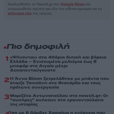
Ακολουθήστε το Νewsit.gr στο
Google News
και
ενημερωθείτε πρώτοι για όλη την ειδησεογραφία και τα
τελευταία νέα
της ημέρας
Πιο δημοφιλή
1
«Ψήνονται» στα 40άρια δυτική και βόρεια
Ελλάδα – Ενισχυμένα μελτέμια έως 8
μποφόρ στο Αιγαίο μέχρι
Δεκαπενταύγουστο
2
Η Άννα Βίσση ξετρελάθηκε με μπάντα που
έπαιζε Τσιτσάνη στο Φισκάρδο και τους
πρότεινε συνεργασία
3
Μαριζέτα Αντωνοπούλου στο newsit.gr: Οι
“σωτήρες” ανήκουν στο χρονοντούλαπο
της ιστορίας
Ίση με 6 βόμβες Χιροσίμα η ενέργεια που