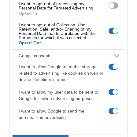
Το στοίχημα για το 2026 είναι η πλήρης
I want to opt-out of processing my
Personal Data for Targeted Advertising.
μετάβαση σε ένα σύστημα όπου η πληροφορία
Opted In
θα ακολουθεί τον ασθενή, και όχι ο ασθενής την
I want to opt-out of Collection, Use,
πληροφορία.
Retention, Sale, and/or Sharing of my
Personal Data that Is Unrelated with the
Purposes for which it was collected.
ΔΙΑΦΗΜΙΣΗ
Opted Out
Google consents
I want to allow Google to enable storage
related to advertising like cookies on web or
device identifiers in apps.
I want to allow my user data to be sent to
Google for online advertising purposes.
I want to allow Google to send me
personalized advertising.
Αν τα χάσατε