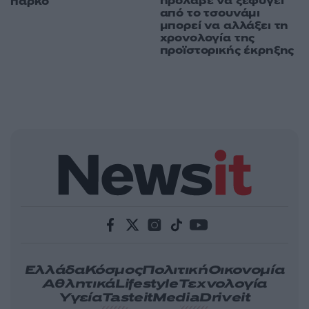
πρόλαβε να ξεφύγει
πάρκο
από το τσουνάμι
μπορεί να αλλάξει τη
χρονολογία της
προϊστορικής έκρηξης
Ελλάδα
Κόσμος
Πολιτική
Οικονομία
Αθλητικά
Lifestyle
Τεχνολογία
Υγεία
Tasteit
Media
Driveit