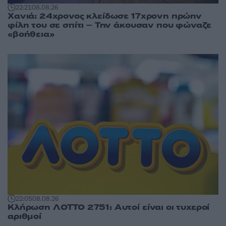
22:21
08.08.26
Χανιά: 24χρονος κλείδωσε 17χρονη πρώην
φίλη του σε σπίτι – Την άκουσαν που φώναζε
«βοήθεια»
22:05
08.08.26
Κλήρωση ΛΟΤΤΟ 2751: Αυτοί είναι οι τυχεροί
αριθμοί