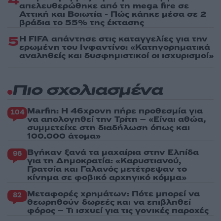
4
απελευθερώθηκε από τη mega fire σε
Αττική και Βοιωτία - Πώς κάηκε μέσα σε 2
βράδια το 55% της έκτασης
5
Η FIFA απάντησε στις καταγγελίες για την
ερωμένη του Ινφαντίνο: «Κατηγορηματικά
αναληθείς και δυσφημιστικοί οι ισχυρισμοί»
Πιο σχολιασμένα
Marfin: Η 46χρονη πήρε προθεσμία για
104
να απολογηθεί την Τρίτη – «Είναι αθώα,
συμμετείχε στη διαδήλωση όπως και
100.000 άτομα»
Βγήκαν ξανά τα μαχαίρια στην Ελπίδα
96
για τη Δημοκρατία: «Καρυστιανού,
Γρατσία και Γαλανός μετέτρεψαν το
κίνημα σε φοβικό αρχηγικό κόμμα»
Μεταφορές χρημάτων: Πότε μπορεί να
82
θεωρηθούν δωρεές και να επιβληθεί
φόρος – Τι ισχυεί για τις γονικές παροχές