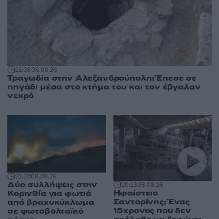
21:38
08.08.26
Τραγωδία στην Αλεξανδρούπολη: Έπεσε σε
πηγάδι μέσα στο κτήμα του και τον έβγαλαν
νεκρό
21:22
08.08.26
Δύο συλλήψεις στην
20:13
08.08.26
Ηφαίστειο
Κορινθία για φωτιά
Σαντορίνης: Ένας
από βραχυκύκλωμα
15χρονος που δεν
σε φωτοβολταϊκό