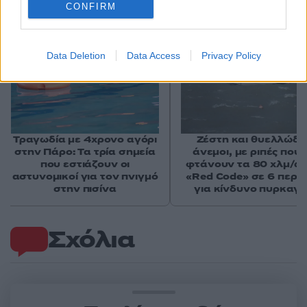
CONFIRM
Data Deletion
Data Access
Privacy Policy
Τραγωδία με 4χρονο αγόρι
Ζέστη και θυελλώδε
στην Πάρο: Τα τρία σημεία
άνεμοι, με ριπές που 
που εστιάζουν οι
φτάνουν τα 80 χλμ/ώρ
αστυνομικοί για τον πνιγμό
«Red Code» σε 6 περιο
στην πισίνα
για κίνδυνο πυρκαγι
Σχόλια