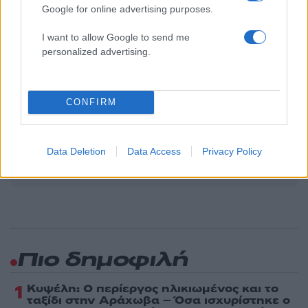
Υποβολή σχολίου
Google for online advertising purposes.
Όροι Χρήσης
. Το site προστατεύεται από reCAPTCHA, ισχύουν
I want to allow Google to send me
Πολιτική Απορρήτου
&
Όροι Χρήσης
της Google.
personalized advertising.
Ελλάδα
ΚΑΜΠΙΝΓΚ
ΦΟΙΝΙΚΟΥΝΤΑ
CONFIRM
Share:
Ακολουθήστε το Νewsit.gr στο
Google News
και
Data Deletion
Data Access
Privacy Policy
ενημερωθείτε πρώτοι για όλη την ειδησεογραφία και τα
τελευταία νέα
της ημέρας
Πιο δημοφιλή
1
Κυψέλη: Ο περίεργος ηλικιωμένος και το
ταξίδι στην Αράχωβα – Όσα ισχυρίστηκε ο