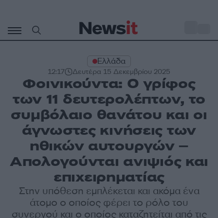
Μετάβαση
σε
o
30
περιεχόμενο
Ελλάδα
12:17
Δευτέρα 15 Δεκεμβρίου 2025
Φοινικούντα: Ο γρίφος
των 11 δευτερολέπτων, το
συμβόλαιο θανάτου και οι
άγνωστες κινήσεις των
ηθικών αυτουργών –
Απολογούνται ανιψιός και
επιχειρηματίας
Στην υπόθεση εμπλέκεται και ακόμα ένα
άτομο ο οποίος φέρει το ρόλο του
συνεργού και ο οποίος καταζητείται από τις