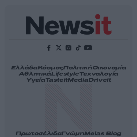
Ελλάδα
Κόσμος
Πολιτική
Οικονομία
Αθλητικά
Lifestyle
Τεχνολογία
Υγεία
Tasteit
Media
Driveit
Πρωτοσέλιδα
Γνώμη
Melas Blog