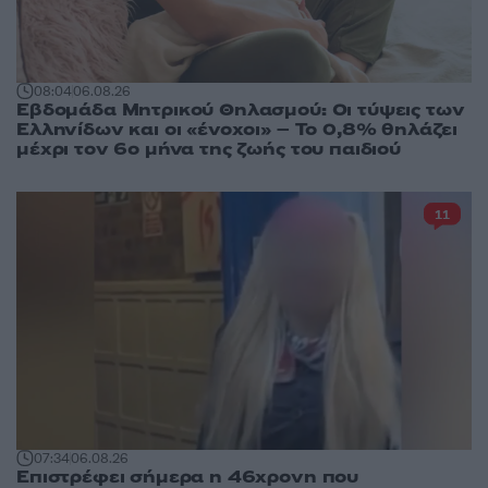
08:04
06.08.26
Εβδομάδα Μητρικού Θηλασμού: Οι τύψεις των
Ελληνίδων και οι «ένοχοι» – Το 0,8% θηλάζει
μέχρι τον 6ο μήνα της ζωής του παιδιού
11
07:34
06.08.26
Επιστρέφει σήμερα η 46χρονη που