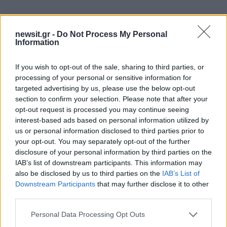
newsit.gr -
Do Not Process My Personal
Information
If you wish to opt-out of the sale, sharing to third parties, or
processing of your personal or sensitive information for
targeted advertising by us, please use the below opt-out
Αν τα χάσατε
section to confirm your selection. Please note that after your
opt-out request is processed you may continue seeing
interest-based ads based on personal information utilized by
Ανανεώθηκε πριν
us or personal information disclosed to third parties prior to
5 λεπτά
your opt-out. You may separately opt-out of the further
disclosure of your personal information by third parties on the
IAB’s list of downstream participants. This information may
also be disclosed by us to third parties on the
IAB’s List of
Downstream Participants
that may further disclose it to other
third parties.
Από τη θεωρία στην πράξη:
Πλήθος κόσμου στ
Please note that this website/app uses one or more Google
Πώς το Novibet Backend
τελευταίο αντίο στον 
Personal Data Processing Opt Outs
services and may gather and store information including but
Academy εκπαιδεύει τη νέα
Χαλκιά, στο Α'