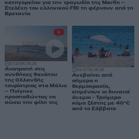
κατηγορείται για την τραγωδία της Marfin –
Στελέχη του ελληνικού FBI τη φέρνουν από τη
Βρετανία
5
07:20
06.08.26
Ανατροπή στις
06:47
06.08.26
συνθήκες θανάτου
Ανεβαίνει από
της Ολλανδής
σήμερα η
τουρίστριας στα Μάλια
θερμοκρασία,
– Πνίγηκε
επιμένουν οι δυνατοί
προσπαθώντας να
άνεμοι - Τριήμερο
σώσει την φίλη της
κύμα ζέστης με 40°C
από το Σάββατο