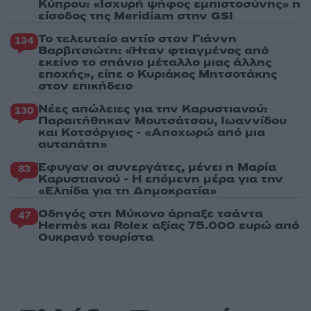
Κύπρου: «Ισχυρή ψήφος εμπιστοσύνης» η
είσοδος της Meridiam στην GSI
Το τελευταίο αντίο στον Γιάννη
134
Βαρβιτσιώτη: «Ήταν φτιαγμένος από
εκείνο το σπάνιο μέταλλο μιας άλλης
εποχής», είπε ο Κυριάκος Μητσοτάκης
στον επικήδειο
Νέες απώλειες για την Καρυστιανού:
130
Παραιτήθηκαν Μουτσάτσου, Ιωαννίδου
και Κοτσόργιος - «Αποχωρώ από μια
αυταπάτη»
Έφυγαν οι συνεργάτες, μένει η Μαρία
83
Καρυστιανού - Η επόμενη μέρα για την
«Ελπίδα για τη Δημοκρατία»
Οδηγός στη Μύκονο άρπαξε τσάντα
47
Hermès και Rolex αξίας 75.000 ευρώ από
Ουκρανό τουρίστα