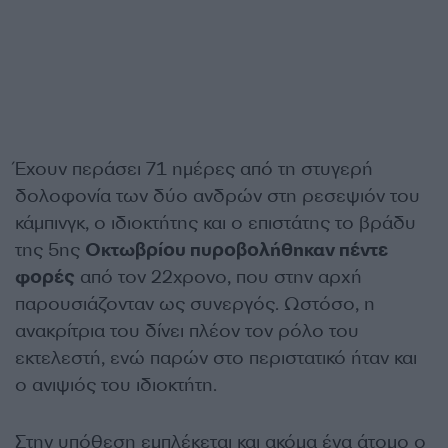
Έχουν περάσει 71 ημέρες από τη στυγερή
δολοφονία των δύο ανδρών στη ρεσεψιόν του
κάμπινγκ, ο ιδιοκτήτης και ο επιστάτης το βράδυ
της 5ης
Οκτωβρίου πυροβολήθηκαν πέντε
φορές
από τον 22χρονο, που στην αρχή
παρουσιάζονταν ως συνεργός. Ωστόσο, η
ανακρίτρια του δίνει πλέον τον ρόλο του
εκτελεστή, ενώ παρών στο περιστατικό ήταν και
ο ανιψιός του ιδιοκτήτη.
Στην υπόθεση εμπλέκεται και ακόμα ένα άτομο ο