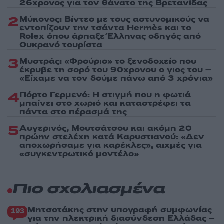
26χρονος για τον θάνατο της Βρετανίδας
2
Μύκονος: Βίντεο με τους αστυνομικούς να
εντοπίζουν την τσάντα Hermès και το
Rolex όπου άρπαξε Έλληνας οδηγός από
Ουκρανό τουρίστα
3
Μυστράς: «Φρούριο» το ξενοδοχείο που
έκρυβε τη σορό του 90χρονου ο γιος του –
«Είχαμε να τον δούμε πάνω από 3 χρόνια»
4
Πόρτο Γερμενό: Η στιγμή που η φωτιά
μπαίνει στο χωριό και καταστρέφει τα
πάντα στο πέρασμά της
5
Αυγερινός, Μουτσάτσου και ακόμη 20
πρώην στελέχη κατά Καρυστιανού: «Δεν
αποχωρήσαμε για καρέκλες», αιχμές για
«συγκεντρωτικό μοντέλο»
Πιο σχολιασμένα
Μητσοτάκης στην υπογραφή συμφωνίας
193
για την ηλεκτρική διασύνδεση Ελλάδας –