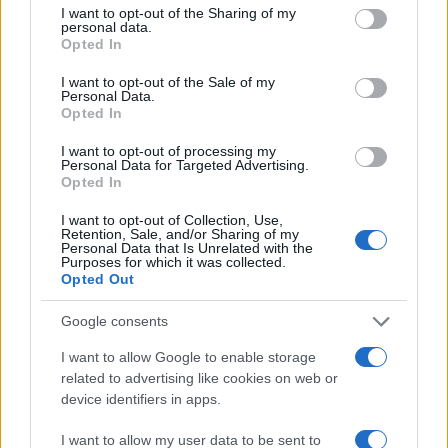
γενιά engineers
Νεκροταφείο Αθηνών
not limited to your visit or usage behaviour. You may click to
I want to opt-out of the Sharing of my
personal data.
Υποβασταζόμενη η
grant or deny consent to Google and its third-party tags to
Opted In
σύζυγός του Αλέκ
use your data for below specified purposes in below Google
consent section.
I want to opt-out of the Sale of my
Personal Data.
Σχόλια
Opted In
I want to opt-out of processing my
Personal Data for Targeted Advertising.
Opted In
I want to opt-out of Collection, Use,
Σχολίασε εδώ
Retention, Sale, and/or Sharing of my
Personal Data that Is Unrelated with the
Purposes for which it was collected.
Opted Out
50 /50
Google consents
I want to allow Google to enable storage
related to advertising like cookies on web or
device identifiers in apps.
2000 /2000
I want to allow my user data to be sent to