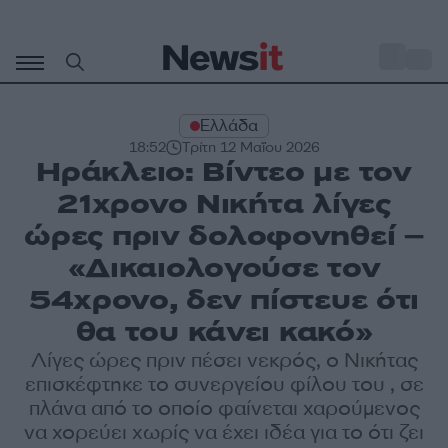
Μετάβαση
σε
o
30
περιεχόμενο
Ελλάδα
18:52
Τρίτη 12 Μαΐου 2026
Ηράκλειο: Βίντεο με τον
21χρονο Νικήτα λίγες
ώρες πριν δολοφονηθεί –
«Δικαιολογούσε τον
54χρονο, δεν πίστευε ότι
θα του κάνει κακό»
Λίγες ώρες πριν πέσει νεκρός, ο Νικήτας
επισκέφτηκε το συνεργείου φίλου του , σε
πλάνα από το οποίο φαίνεται χαρούμενος
να χορεύει χωρίς να έχει ιδέα για το ότι ζει