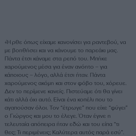
«Ήρθε όπως είχαμε κανονίσει για ραντεβού, να
με βοηθήσει και να κάνουμε το παρεάκι μας.
Πάντα έτσι κάναμε στα ρεπό του. Μπήκε
χαρούμενος μέσα για έναν ανόητο – για
κάποιους – λόγο, αλλά έτσι ήταν. Πάντα
χαρούμενος ακόμη και στον φόβο του, χόρευε.
Δεν το περίμενε κανείς. Πιστεύαμε ότι θα γίνει
κάτι αλλά όχι αυτό. Είναι ένα κοπέλι που το
αγαπούσαν όλοι. Τον “έτρωγε” που είχε “φύγει”
ο Γιώργος και μου το έλεγε. Όταν έγινε η
τελευταία απόπειρα ήταν εδώ και του είπα “τι
θες; Τι περιμένεις; Καλύτερα αυτός παρά εσύ”.