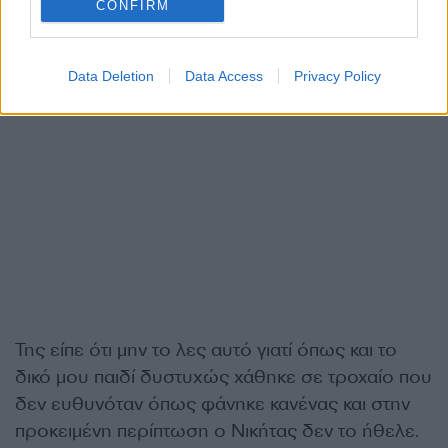
CONFIRM
Data Deletion
Data Access
Privacy Policy
Της είπε ότι μην το λες αυτό γιατί όπως και το
δικό μου παιδί δυστυχώς χάθηκε σε τροχαίο που
δεν ευθυνόταν όπως φάνηκε κανένας και στην
προκειμένη περίπτωση ο Νικήτας δεν το ήθελε.