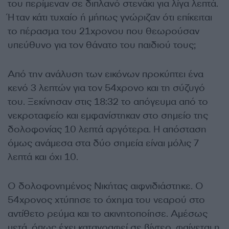
του περίμεναν σε διπλανό στενάκι για λίγα λεπτά.
Ήταν κάτι τυχαίο ή μήπως γνώριζαν ότι επίκειται
το πέρασμα του 21χρονου που θεωρούσαν
υπεύθυνο για τον θάνατο του παιδιού τους;
Από την ανάλυση των εικόνων προκύπτει ένα
κενό 3 λεπτών για τον 54χρονο και τη σύζυγό
του. Ξεκίνησαν στις 18:32 το απόγευμα από το
νεκροταφείο και εμφανίστηκαν στο σημείο της
δολοφονίας 10 λεπτά αργότερα. Η απόσταση
όμως ανάμεσα στα δύο σημεία είναι μόλις 7
λεπτά και όχι 10.
Ο δολοφονημένος Νικήτας αιφνιδιάστηκε. Ο
54χρονος χτύπησε το όχημα του νεαρού στο
αντίθετο ρεύμα και το ακινητοποίησε. Αμέσως
μετά, όπως έχει καταγραφεί σε βίντεο, φαίνεται η