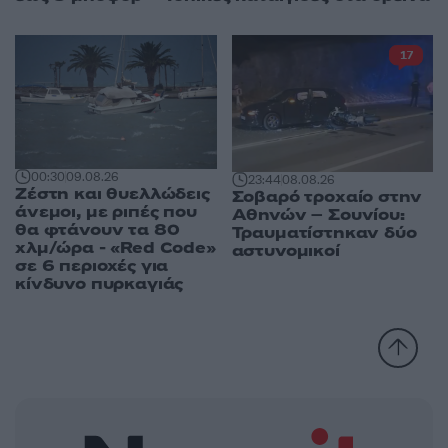
17
00:30
09.08.26
23:44
08.08.26
Ζέστη και θυελλώδεις
Σοβαρό τροχαίο στην
άνεμοι, με ριπές που
Αθηνών – Σουνίου:
θα φτάνουν τα 80
Τραυματίστηκαν δύο
χλμ/ώρα - «Red Code»
αστυνομικοί
σε 6 περιοχές για
κίνδυνο πυρκαγιάς