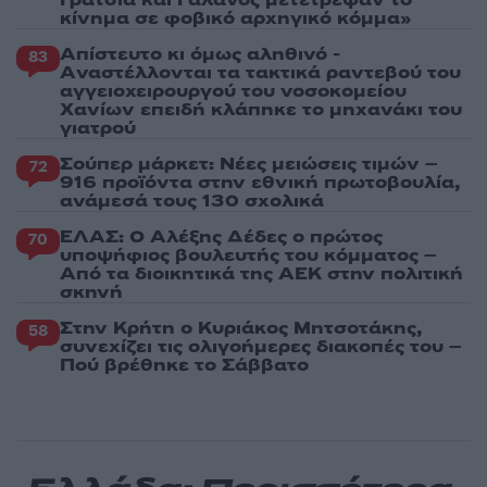
κίνημα σε φοβικό αρχηγικό κόμμα»
Απίστευτο κι όμως αληθινό -
83
Aναστέλλονται τα τακτικά ραντεβού του
αγγειοχειρουργού του νοσοκομείου
Χανίων επειδή κλάπηκε το μηχανάκι του
γιατρού
Σούπερ μάρκετ: Νέες μειώσεις τιμών –
72
916 προϊόντα στην εθνική πρωτοβουλία,
ανάμεσά τους 130 σχολικά
ΕΛΑΣ: Ο Αλέξης Δέδες ο πρώτος
70
υποψήφιος βουλευτής του κόμματος –
Από τα διοικητικά της ΑΕΚ στην πολιτική
σκηνή
Στην Κρήτη ο Κυριάκος Μητσοτάκης,
58
συνεχίζει τις ολιγοήμερες διακοπές του –
Πού βρέθηκε το Σάββατο