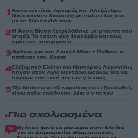
1
Κωνσταντίνος Αργυρός και Αλεξάνδρα
Νίκα κάνουν διακοπές με πολυτελές γιοτ
με τα δύο παιδιά τους
2
Η Άννα Βίσση ξετρελάθηκε με μπάντα που
έπαιζε Τσιτσάνη στο Φισκάρδο και τους
πρότεινε συνεργασία
3
Θρήνος για τον Λιονέλ Μέσι – Πέθανε ο
πατέρας του, Χόρχε
4
Ελίζαμπεθ Ελέτσι και Νεκτάριος Λεμονίδης
πήγαν στον Άγιο Νεκτάριο Βούλας για να
πάρουν την ευχή για τον γιο τους
5
Τζο Μπάιντεν: «Ο καρκίνος έχει εξαπλωθεί,
είναι πολύ επώδυνο», λέει ο γιος του
Πιο σχολιασμένα
Βγήκαν ξανά τα μαχαίρια στην Ελπίδα
96
για τη Δημοκρατία: «Καρυστιανού,
Γρατσία και Γαλανός μετέτρεψαν το