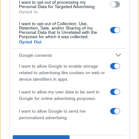
I want to opt-out of processing my
Personal Data for Targeted Advertising.
Opted In
«Στην προκειμένη τους είδε ατημέλητους, τους
I want to opt-out of Collection, Use,
είδε άπλυτους, αχτένιστους και τους δύο. Δύο
Retention, Sale, and/or Sharing of my
Personal Data that Is Unrelated with the
μήνες πριν από το συγκεκριμένο περιστατικό. Και
Purposes for which it was collected.
Opted Out
συζητώντας της είπε ότι εγώ δε θα ησυχάσω αν
δεν πάρω εκδίκηση και αν δεν τον δω στο
Google consents
στύλο. Στο στύλο λέγοντας τη φωτογραφία του
I want to allow Google to enable storage
στο στύλο έτσι;
related to advertising like cookies on web or
device identifiers in apps.
Αυτή ήταν η κουβέντα η συγκεκριμένη που
I want to allow my user data to be sent to
ειπώθηκε από τη συγκεκριμένη μητέρα. Ότι θα
Google for online advertising purposes.
πάρω εκδίκηση, δεν θα ησυχάσω και αν δεν τον
δω στο στύλο.
I want to allow Google to send me
personalized advertising.