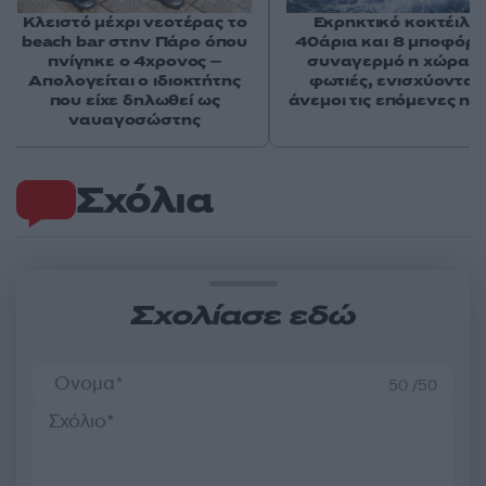
Κλειστό μέχρι νεοτέρας το
Εκρηκτικό κοκτέιλ μ
beach bar στην Πάρο όπου
40άρια και 8 μποφόρ -
πνίγηκε ο 4χρονος –
συναγερμό η χώρα γ
Απολογείται ο ιδιοκτήτης
φωτιές, ενισχύονται 
που είχε δηλωθεί ως
άνεμοι τις επόμενες ημ
ναυαγοσώστης
Σχόλια
Σχολίασε εδώ
50 /50