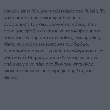
Και μου είπε: “Θα μου παίξει κάμποσες ξυλιές. Το
πολύ πολύ να με σακατέψει. Πονάει ο
άνθρωπος”. Τον δικαιολογούσε κιόλας. Στην
αρχή μας έβαζε ο Νικήτας να καταλάβουμε τον
πόνο του. Ξέραμε ότι ήταν λάθος. Είχε φοβίες,
πάντα γυρνούσε και κοιτούσε τον δρόμο,
ανησυχούσε συχνά. Το σπίτι του 54χρονου είναι
εδώ κοντά, θα μπορούσε ο Νικήτας να περνά
από εκεί για να πάει σοτ δικό του σπίτι αλλά
έκανε τον κύκλο», περιέγραψε ο φίλος του
Νικήτα.