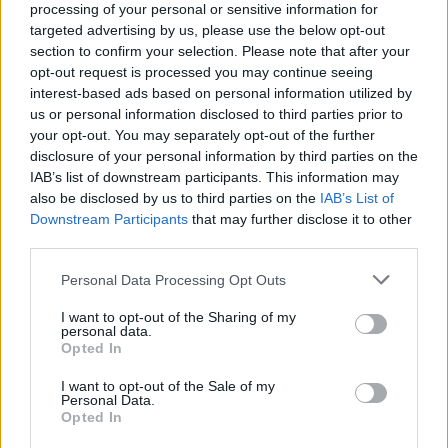
processing of your personal or sensitive information for
γνώριζαν. Ένα άτομο που γνωρίζω που δούλευε
targeted advertising by us, please use the below opt-out
στην ίδια δουλειά με την κυρία δεν μπορούσε
section to confirm your selection. Please note that after your
ούτε να της πει καλημέρα κάποιος.
opt-out request is processed you may continue seeing
interest-based ads based on personal information utilized by
us or personal information disclosed to third parties prior to
your opt-out. You may separately opt-out of the further
disclosure of your personal information by third parties on the
IAB’s list of downstream participants. This information may
also be disclosed by us to third parties on the
IAB’s List of
Downstream Participants
that may further disclose it to other
third parties.
Please note that this website/app uses one or more Google
Personal Data Processing Opt Outs
services and may gather and store information including but
not limited to your visit or usage behaviour. You may click to
I want to opt-out of the Sharing of my
personal data.
grant or deny consent to Google and its third-party tags to
Opted In
use your data for below specified purposes in below Google
consent section.
I want to opt-out of the Sale of my
Personal Data.
Opted In