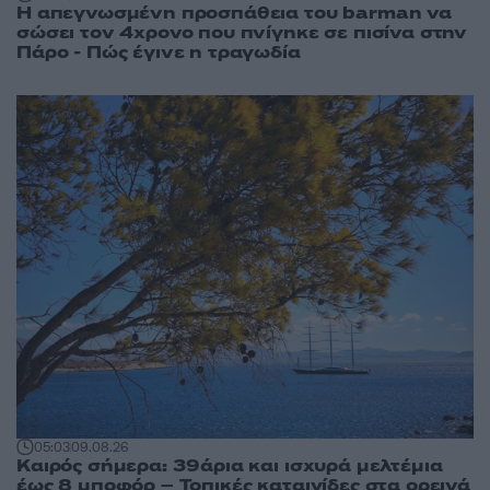
Η απεγνωσμένη προσπάθεια του barman να
σώσει τον 4χρονο που πνίγηκε σε πισίνα στην
Πάρο - Πώς έγινε η τραγωδία
05:03
09.08.26
Καιρός σήμερα: 39άρια και ισχυρά μελτέμια
έως 8 μποφόρ – Τοπικές καταιγίδες στα ορεινά