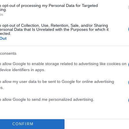
to opt-out of processing my Personal Data for Targeted
ing.
In
o opt-out of Collection, Use, Retention, Sale, and/or Sharing
ersonal Data that Is Unrelated with the Purposes for which it
lected.
Out
consents
o allow Google to enable storage related to advertising like cookies on
evice identifiers in apps.
o allow my user data to be sent to Google for online advertising
s.
to allow Google to send me personalized advertising.
ς προκειμένου να ξεκινήσει επιχείρηση έρευνας / korinthostv
CONFIRM