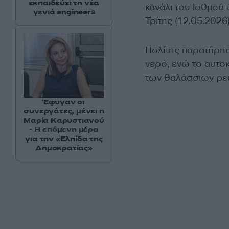
εκπαιδεύει τη νέα
κανάλι του Ισθμού
γενιά engineers
Τρίτης (12.05.2026)
Πολίτης παρατήρησ
νερό, ενώ το αυτοκ
των θαλάσσιων ρευ
Έφυγαν οι
συνεργάτες, μένει η
Μαρία Καρυστιανού
- Η επόμενη μέρα
για την «Ελπίδα της
Δημοκρατίας»