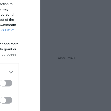
ection to
ou may
 personal
out of the
 downstream
B’s List of
er and store
to grant or
ed purposes
ΔΙΑΦΗΜΙΣΗ