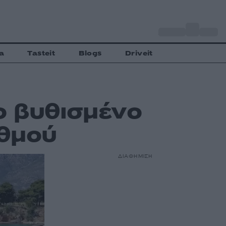
o
Αθήνα
30
C
a
Tasteit
Blogs
Driveit
ο βυθισμένο
σθμού
ΔΙΑΦΗΜΙΣΗ