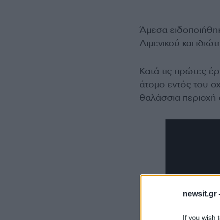
Άμεσα ειδοποιήθηκ
Λιμενικού και ιδιώ
Κατά τις πρώτες έρ
άτομο εντός του οχ
θαλάσσια περιοχή ό
newsit.gr 
If you wish 