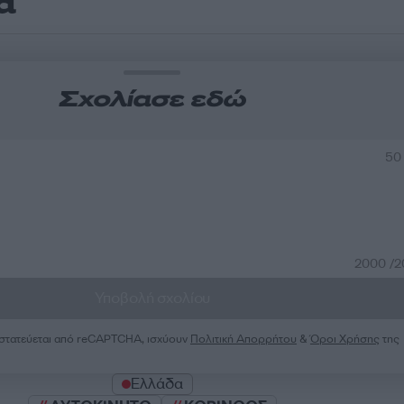
α
Σχολίασε εδώ
50
2000 /
Υποβολή σχολίου
ροστατεύεται από reCAPTCHA, ισχύουν
Πολιτική Απορρήτου
&
Όροι Χρήσης
της
Ελλάδα