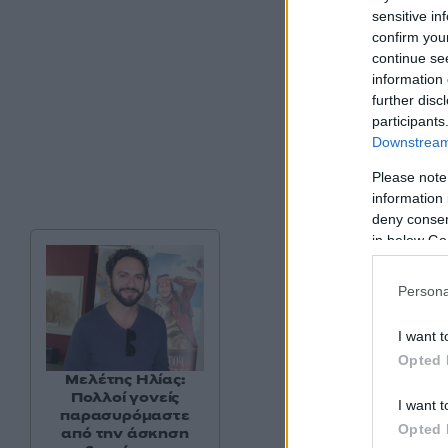
sensitive in
confirm you
continue se
information 
further disc
participants
Downstream 
Please note
information 
deny consent
in below Go
Persona
I want t
Opted 
Μελέτης Ηλίας:
Πολλοί γονείς
I want t
παρασυρόμαστε
Opted 
από την άσκηση