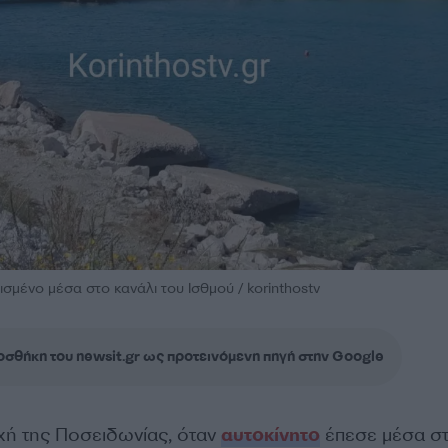
σμένο μέσα στο κανάλι του Ισθμού / korinthostv
σθήκη του newsit.gr ως προτεινόμενη πηγή στην Google
χή της Ποσειδωνίας, όταν
αυτοκίνητο
έπεσε μέσα σ