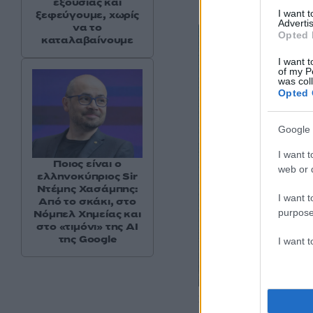
εξουσίας και
I want 
ξεφεύγουμε, χωρίς
Advertis
να το
Opted 
καταλαβαίνουμε
I want t
of my P
was col
Opted 
Google 
I want t
Ποιος είναι ο
web or d
ελληνοκύπριος Sir
Ντέμης Χασάμπης:
I want t
Από το σκάκι, στο
purpose
Νόμπελ Χημείας και
στο «τιμόνι» της AI
της Google
I want 
Στο σημείο βρέθηκε δύτη