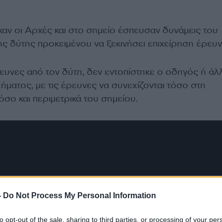
αν οι Αρχές και στο σημείο έσπευσαν δυνάμεις του
της δύτης προκειμένου να ξεκινήσει επιχείρηση έρευν
ευνες από τον δύτη, δεν εντοπίστηκε ο οδηγός ή άλ
ήματος, με τις έρευνες να συνεχίζονται τόσο στη
σο και περιμετρικά του σημείου.
-
Do Not Process My Personal Information
to opt-out of the sale, sharing to third parties, or processing of your per