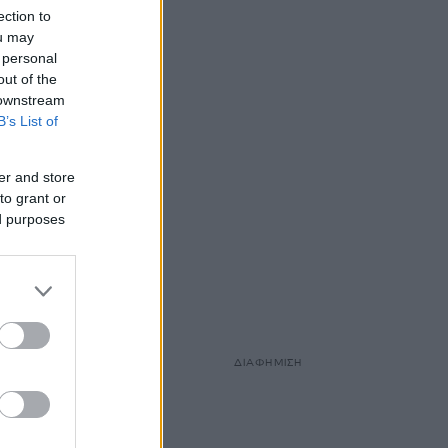
ection to
ou may
 personal
out of the
 downstream
B’s List of
er and store
to grant or
ed purposes
ΔΙΑΦΗΜΙΣΗ