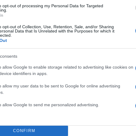
to opt-out of processing my Personal Data for Targeted
ing.
In
o opt-out of Collection, Use, Retention, Sale, and/or Sharing
ersonal Data that Is Unrelated with the Purposes for which it
lected.
Out
 (12.05.2026), η
Φιλοζωική Δράση Ναυπάκτου
σε
consents
ν Δήμο Ναυπακτίας προχώρησε στη συλλογή του σκύ
o allow Google to enable storage related to advertising like cookies on
 μία πραγματική ευκαιρία για ασφάλεια και προστασία
evice identifiers in apps.
σε κτηνίατρο για τις απαραίτητες εξετάσεις και τη
o allow my user data to be sent to Google for online advertising
s.
to allow Google to send me personalized advertising.
CONFIRM