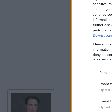
sensitive in
confirm you
continue se
information 
further disc
participants
Downstream 
Please note
information 
deny consent
in below Go
Persona
I want t
Opted 
I want t
Opted 