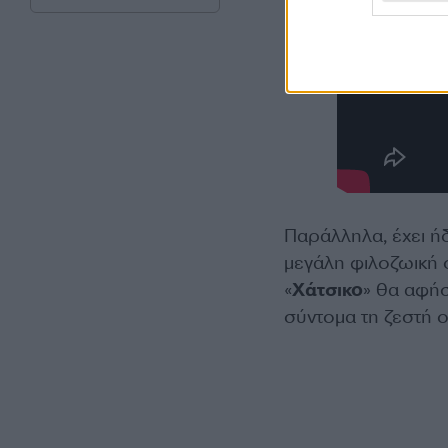
Παράλληλα, έχει ή
μεγάλη φιλοζωική 
«
Χάτσικο
» θα αφήσ
σύντομα τη ζεστή οι