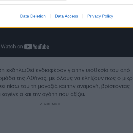
Data Deletion
Data Access
Privacy Policy
δη εκδηλωθεί ενδιαφέρον για την υιοθεσία του από
ομάδα της Αθήνας, με όλους να ελπίζουν πως ο μικ
ει πίσω του τη μοναξιά και την αναμονή, βρίσκοντας
κογένεια και την αγάπη που αξίζει.
ΔΙΑΦΗΜΙΣΗ