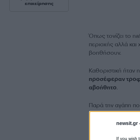
επιχείρησης
Όπως τονίζει το na
περιοχής αλλά και
βοηθήσουν.
Καθοριστική ήταν η
προσέφεραν τροφή
αβοήθητο
.
Παρά την αγάπη πο
όπου είχε βρεθεί, 
newsit.gr 
If you wish 