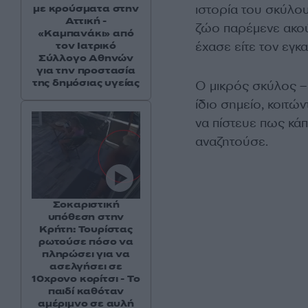
ιστορία του σκύλο
με κρούσματα στην
Αττική -
ζώο παρέμενε ακούρ
«Καμπανάκι» από
έχασε είτε τον εγκα
τον Ιατρικό
Σύλλογο Αθηνών
για την προστασία
της δημόσιας υγείας
Ο μικρός σκύλος –
ίδιο σημείο, κοιτώ
να πίστευε πως κά
αναζητούσε.
Σοκαριστική
υπόθεση στην
Κρήτη: Τουρίστας
ρωτούσε πόσο να
πληρώσει για να
ασελγήσει σε
10χρονο κορίτσι - Το
παιδί καθόταν
αμέριμνο σε αυλή