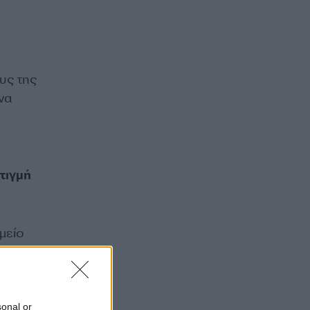
υς της
να
τιγμή
μείο
sonal or