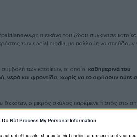
fpaktianews.gr, η εικόνα του ζώου συγκίνησε κατοίκο
 χρήστες των social media, με πολλούς να σπεύδουν 
 συμβολή των κατοίκων, οι οποίοι
καθημερινά του
, νερό και φροντίδα, χωρίς να το αφήσουν ούτε σ
υ δεχόταν, ο μικρός σκύλος παρέμενε πιστός στο ση
συνεχίζοντας να περιμένει.
-
Do Not Process My Personal Information
ΔΙΑΦΗΜΙΣΗ
to opt-out of the sale, sharing to third parties, or processing of your per