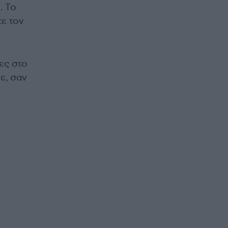
». Το
τε τον
ρες στο
ε, σαν