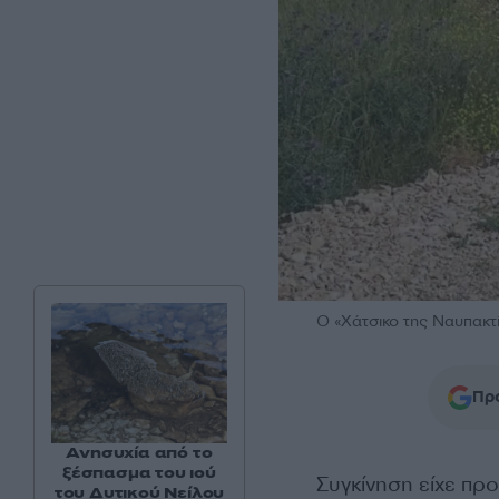
Ο «Χάτσικο της Ναυπακτί
Προ
Ανησυχία από το
ξέσπασμα του ιού
Συγκίνηση είχε προ
του Δυτικού Νείλου