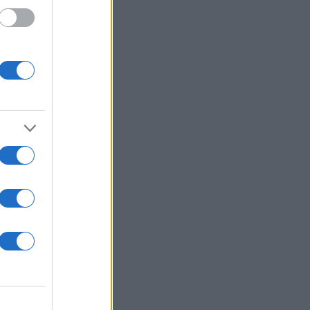
λου,
.