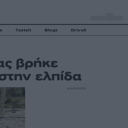
o
Αθήνα
27
C
a
Tasteit
Blogs
Driveit
ας βρήκε
στην ελπίδα
ΔΙΑΦΗΜΙΣΗ