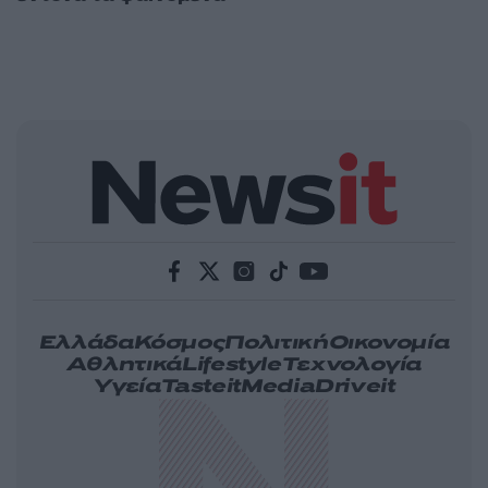
Ελλάδα
Κόσμος
Πολιτική
Οικονομία
Αθλητικά
Lifestyle
Τεχνολογία
Υγεία
Tasteit
Media
Driveit