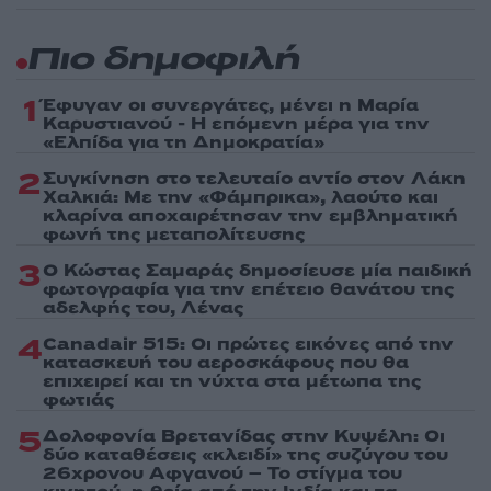
Πιο δημοφιλή
1
Έφυγαν οι συνεργάτες, μένει η Μαρία
Καρυστιανού - Η επόμενη μέρα για την
«Ελπίδα για τη Δημοκρατία»
2
Συγκίνηση στο τελευταίο αντίο στον Λάκη
Χαλκιά: Με την «Φάμπρικα», λαούτο και
κλαρίνα αποχαιρέτησαν την εμβληματική
φωνή της μεταπολίτευσης
3
Ο Κώστας Σαμαράς δημοσίευσε μία παιδική
φωτογραφία για την επέτειο θανάτου της
αδελφής του, Λένας
4
Canadair 515: Οι πρώτες εικόνες από την
κατασκευή του αεροσκάφους που θα
επιχειρεί και τη νύχτα στα μέτωπα της
φωτιάς
5
Δολοφονία Βρετανίδας στην Κυψέλη: Οι
δύο καταθέσεις «κλειδί» της συζύγου του
26χρονου Αφγανού – Το στίγμα του