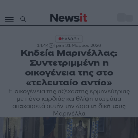
Μετάβαση
σε
o
27
περιεχόμενο
Ελλάδα
14:44
Τρίτη 31 Μαρτίου 2026
Κηδεία Μαρινέλλας:
Συντετριμμένη η
οικογένεια της στο
«τελευταίο αντίο»
Η οικογένεια της αξέχαστης ερμηνεύτριας
με πόνο καρδιάς και θλίψη στα μάτια
αποχαιρετά αυτήν την ώρα τη δική τους
Μαρινέλλα