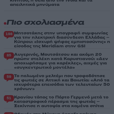
κινητού, η θεία από την Ινδία και τα
απειλητικά μηνύματα
Πιο σχολιασμένα
Μητσοτάκης στην υπογραφή συμφωνίας
198
για την ηλεκτρική διασύνδεση Ελλάδας –
Κύπρου: «Ισχυρή ψήφος εμπιστοσύνης» η
είσοδος της Meridiam στην GSI
Αυγερινός, Μουτσάτσου και ακόμη 20
85
πρώην στελέχη κατά Καρυστιανού: «Δεν
αποχωρήσαμε για καρέκλες», αιχμές για
«συγκεντρωτικό μοντέλο»
Το πολωμένο μελτέμι που τροφοδότησε
59
τις φωτιές σε Αττική και Βοιωτία: «Από τα
ισχυρότερα επεισόδια των τελευταίων 50
χρόνων»
Κρανίου τόπος το Πόρτο Γερμενό μετά το
51
καταστροφικό πέρασμα της φωτιάς –
Ξεκίνησε η αυτοψία στα καμένα σπίτια