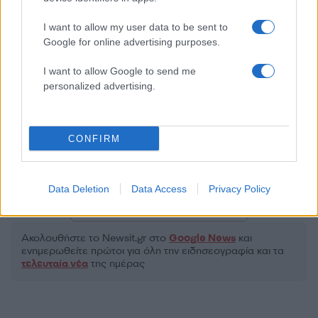
I want to allow my user data to be sent to
Google for online advertising purposes.
2000 /2000
I want to allow Google to send me
personalized advertising.
Υποβολή σχολίου
Όροι Χρήσης
. Το site προστατεύεται από reCAPTCHA, ισχύουν
Πολιτική Απορρήτου
&
Όροι Χρήσης
της Google.
CONFIRM
Ελλάδα
ΚΗΔΕΙΑ
ΜΑΡΙΝΕΛΛΑ
Data Deletion
Data Access
Privacy Policy
Share:
Ακολουθήστε το Νewsit.gr στο
Google News
και
ενημερωθείτε πρώτοι για όλη την ειδησεογραφία και τα
τελευταία νέα
της ημέρας