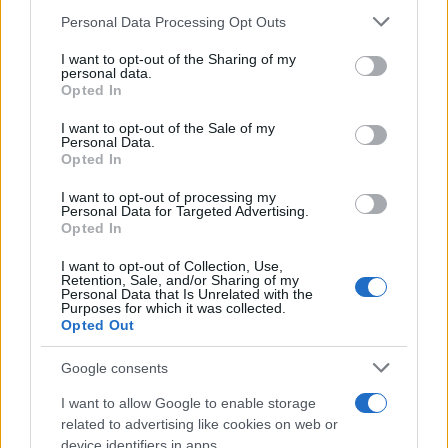
Please note that this website/app uses one or more Google
Personal Data Processing Opt Outs
services and may gather and store information including but
not limited to your visit or usage behaviour. You may click to
I want to opt-out of the Sharing of my
personal data.
grant or deny consent to Google and its third-party tags to
Marfin: Απολογείται
Προσωρινά κρατούμεν
Opted In
σήμερα η 46χρονη που
δήμαρχος, ο μηχανικός
use your data for below specified purposes in below Google
έφτασε από τη Βρετανία –
ο ιδιοκτήτης του αιολι
consent section.
I want to opt-out of the Sale of my
Η μεταγωγή στην Ελλάδα
πάρκου για τη φωτιά 
Personal Data.
και τα στοιχεία που την
Πόρτο Γερμενό και
Opted In
εμπλέκουν
Ξηρονομή
I want to opt-out of processing my
Personal Data for Targeted Advertising.
Opted In
Σχόλια
I want to opt-out of Collection, Use,
Retention, Sale, and/or Sharing of my
Personal Data that Is Unrelated with the
Purposes for which it was collected.
Opted Out
Σχολίασε εδώ
Google consents
I want to allow Google to enable storage
50 /50
related to advertising like cookies on web or
device identifiers in apps.