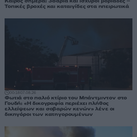
Καιρός σήμερα: 38άρια και ισχυροί βοριάδες –
Τοπικές βροχές και καταιγίδες στα ηπειρωτικά
00:18
07.08.26
Φωτιά στο παλιό κτίριο του Μπάντμιντον στο
Γουδή: «Η δικογραφία περιέχει πλήθος
ελλείψεων και σοβαρών κενών» λένε οι
δικηγόροι των κατηγορουμένων