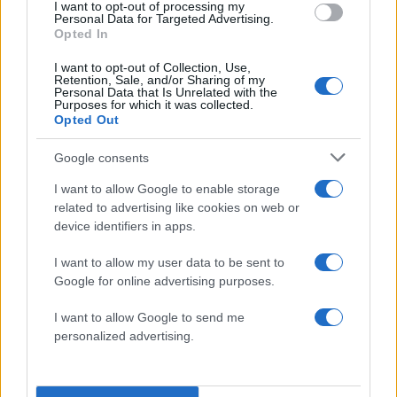
I want to opt-out of processing my
αισθητήρων και πυρών.
Personal Data for Targeted Advertising.
Opted In
Η φρεγάτα «Κίμων» αποτελεί το πρώτο βήμα
I want to opt-out of Collection, Use,
Retention, Sale, and/or Sharing of my
αυτής της μετάβασης. Με τις δυνατότητες που
Personal Data that Is Unrelated with the
Purposes for which it was collected.
διαθέτει, μπορεί να ενισχύσει την εικόνα αέρος
Opted Out
και επιφανείας, να υποστηρίξει την αεράμυνα
ναυτικής δύναμης, να συνεργαστεί με ελικόπτερα
Google consents
και αεροσκάφη και να δώσει στον διοικητή της
I want to allow Google to enable storage
δύναμης πολύ πιο καθαρή εικόνα του πεδίου.
related to advertising like cookies on web or
device identifiers in apps.
Σε ένα περιβάλλον όπως το Αιγαίο, όπου ο
I want to allow my user data to be sent to
χρόνος προειδοποίησης μπορεί να είναι
Google for online advertising purposes.
ελάχιστος και οι απειλές μπορούν να
I want to allow Google to send me
εμφανιστούν από διαφορετικές κατευθύνσεις,
personalized advertising.
αυτή η ικανότητα είναι καθοριστική.