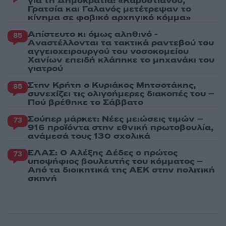
για τη Δημοκρατία: «Καρυστιανού,
Γρατσία και Γαλανός μετέτρεψαν το
κίνημα σε φοβικό αρχηγικό κόμμα»
Απίστευτο κι όμως αληθινό -
85
Aναστέλλονται τα τακτικά ραντεβού του
αγγειοχειρουργού του νοσοκομείου
Χανίων επειδή κλάπηκε το μηχανάκι του
γιατρού
Στην Κρήτη ο Κυριάκος Μητσοτάκης,
85
συνεχίζει τις ολιγοήμερες διακοπές του –
Πού βρέθηκε το Σάββατο
Σούπερ μάρκετ: Νέες μειώσεις τιμών –
73
916 προϊόντα στην εθνική πρωτοβουλία,
ανάμεσά τους 130 σχολικά
ΕΛΑΣ: Ο Αλέξης Δέδες ο πρώτος
73
υποψήφιος βουλευτής του κόμματος –
Από τα διοικητικά της ΑΕΚ στην πολιτική
σκηνή