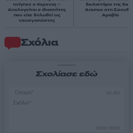
πνίγηκε ο 4χρονος –
διυλιστήριο της Saud
Απολογείται ο ιδιοκτήτης
Aramco στη Σαουδι
που είχε δηλωθεί ως
Αραβία
ναυαγοσώστης
Σχόλια
Σχολίασε εδώ
50 /50
2000 /2000