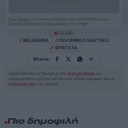
Υποβολή σχολίου
Όροι Χρήσης
. Το site προστατεύεται από reCAPTCHA, ισχύουν
Πολιτική Απορρήτου
&
Όροι Χρήσης
της Google.
Ελλάδα
BELHARRA
ΠΟΛΕΜΙΚΟ ΝΑΥΤΙΚΟ
ΦΡΕΓΑΤΑ
Share:
Ακολουθήστε το Νewsit.gr στο
Google News
και
ενημερωθείτε πρώτοι για όλη την ειδησεογραφία και τα
τελευταία νέα
της ημέρας
Πιο δημοφιλή