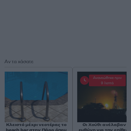
Αν τα χάσατε
Ανανεώθηκε πριν
9 λεπτά
Κλειστό μέχρι νεοτέρας το
Οι Χούθι ανέλαβαν τ
beach bar στην Πάρο όπου
ευθύνη για την επίθεσ