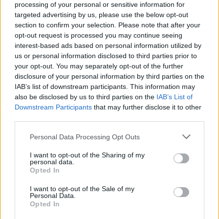
processing of your personal or sensitive information for
Η νέα φιλοσοφία ναυτικών
targeted advertising by us, please use the below opt-out
επιχειρήσεων
section to confirm your selection. Please note that after your
opt-out request is processed you may continue seeing
interest-based ads based on personal information utilized by
Η είσοδος των FDI στον ελληνικό Στόλο δεν
us or personal information disclosed to third parties prior to
αφορά μόνο την αντικατάσταση παλαιότερων
your opt-out. You may separately opt-out of the further
disclosure of your personal information by third parties on the
Μονάδων. Αφορά την αλλαγή φιλοσοφίας. Το
IAB’s list of downstream participants. This information may
Πολεμικό Ναυτικό περνά σταδιακά από την εποχή
also be disclosed by us to third parties on the
IAB’s List of
των πλοίων που επιχειρούσαν κυρίως ως
Downstream Participants
that may further disclose it to other
αυτόνομες πλατφόρμες στην εποχή των
third parties.
διασυνδεδεμένων μονάδων.
Please note that this website/app uses one or more Google
Personal Data Processing Opt Outs
services and may gather and store information including but
not limited to your visit or usage behaviour. You may click to
I want to opt-out of the Sharing of my
Σε αυτή τη νέα πραγματικότητα,
η αξία ενός
personal data.
grant or deny consent to Google and its third-party tags to
Opted In
πλοίου δεν μετριέται μόνο από τα όπλα που
use your data for below specified purposes in below Google
φέρει, αλλά από την ικανότητά του να βλέπει,
consent section.
I want to opt-out of the Sale of my
Personal Data.
να μοιράζεται εικόνα, να λειτουργεί ως κόμβος
Opted In
και να ενσωματώνεται σε ένα ευρύτερο πλέγμα