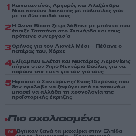
1
Κωνσταντίνος Αργυρός και Αλεξάνδρα
Νίκα κάνουν διακοπές με πολυτελές γιοτ
με τα δύο παιδιά τους
2
Η Άννα Βίσση ξετρελάθηκε με μπάντα που
έπαιζε Τσιτσάνη στο Φισκάρδο και τους
πρότεινε συνεργασία
3
Θρήνος για τον Λιονέλ Μέσι – Πέθανε ο
πατέρας του, Χόρχε
4
Ελίζαμπεθ Ελέτσι και Νεκτάριος Λεμονίδης
πήγαν στον Άγιο Νεκτάριο Βούλας για να
πάρουν την ευχή για τον γιο τους
5
Ηφαίστειο Σαντορίνης: Ένας 15χρονος που
δεν πρόλαβε να ξεφύγει από το τσουνάμι
μπορεί να αλλάξει τη χρονολογία της
προϊστορικής έκρηξης
Πιο σχολιασμένα
Βγήκαν ξανά τα μαχαίρια στην Ελπίδα
96