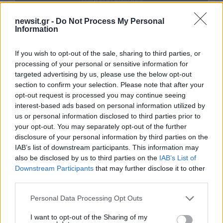
newsit.gr -
Do Not Process My Personal
Όροι Χρήσης
. Το site προστατεύεται από reCAPTCHA, ισχύουν
Πολιτική Απορρήτου
&
Όροι Χρήσης
της Google.
Information
Ελλάδα
If you wish to opt-out of the sale, sharing to third parties, or
ΕΜΒΟΛΙΑΣΜΟΣ
ΚΟΡΟΝΟΪΟΣ
processing of your personal or sensitive information for
targeted advertising by us, please use the below opt-out
Share:
section to confirm your selection. Please note that after your
opt-out request is processed you may continue seeing
Ακολουθήστε το Νewsit.gr στο
Google News
και
interest-based ads based on personal information utilized by
ενημερωθείτε πρώτοι για όλη την ειδησεογραφία και τα
us or personal information disclosed to third parties prior to
τελευταία νέα
της ημέρας
your opt-out. You may separately opt-out of the further
disclosure of your personal information by third parties on the
IAB’s list of downstream participants. This information may
also be disclosed by us to third parties on the
IAB’s List of
Downstream Participants
that may further disclose it to other
third parties.
Πιο δημοφιλή
Please note that this website/app uses one or more Google
Personal Data Processing Opt Outs
1
Έφυγαν οι συνεργάτες, μένει η Μαρία
services and may gather and store information including but
Καρυστιανού - Η επόμενη μέρα για την
not limited to your visit or usage behaviour. You may click to
I want to opt-out of the Sharing of my