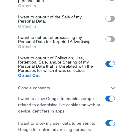
«Ελπίδα για τη Δημοκρατία»
personal data.
grant or deny consent to Google and its third-party tags to
Opted In
2
use your data for below specified purposes in below Google
Συγκίνηση στο τελευταίο αντίο στον Λάκη
Χαλκιά: Με την «Φάμπρικα», λαούτο και
consent section.
I want to opt-out of the Sale of my
κλαρίνα αποχαιρέτησαν την εμβληματική
Personal Data.
φωνή της μεταπολίτευσης
Opted In
3
Ποιος είναι ο ελληνοκύπριος Sir Ντέμης
I want to opt-out of processing my
Χασάμπης: Από το σκάκι, στο Νόμπελ
Personal Data for Targeted Advertising.
Χημείας και στο «τιμόνι» της AI της Google
Opted In
4
Ο Κώστας Σαμαράς δημοσίευσε μία παιδική
I want to opt-out of Collection, Use,
φωτογραφία για την επέτειο θανάτου της
Retention, Sale, and/or Sharing of my
αδελφής του, Λένας
Personal Data that Is Unrelated with the
Purposes for which it was collected.
5
Το πολωμένο μελτέμι που τροφοδότησε τις
Opted Out
φωτιές σε Αττική και Βοιωτία: «Από τα
ισχυρότερα επεισόδια των τελευταίων 50
Google consents
χρόνων»
I want to allow Google to enable storage
related to advertising like cookies on web or
Πιο σχολιασμένα
device identifiers in apps.
Μητσοτάκης στην υπογραφή συμφωνίας
I want to allow my user data to be sent to
198
για την ηλεκτρική διασύνδεση Ελλάδας –
Google for online advertising purposes.