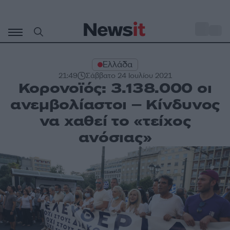
Μετάβαση
σε
o
28
περιεχόμενο
Ελλάδα
21:49
Σάββατο 24 Ιουλίου 2021
Κορονοϊός: 3.138.000 οι
ανεμβολίαστοι – Κίνδυνος
να χαθεί το «τείχος
ανόσιας»