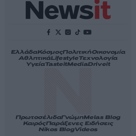
Ελλάδα
Κόσμος
Πολιτική
Οικονομία
Αθλητικά
Lifestyle
Τεχνολογία
Υγεία
Tasteit
Media
Driveit
Πρωτοσέλιδα
Γνώμη
Melas Blog
Καιρός
Παράξενες Ειδήσεις
Nikos Blog
Videos