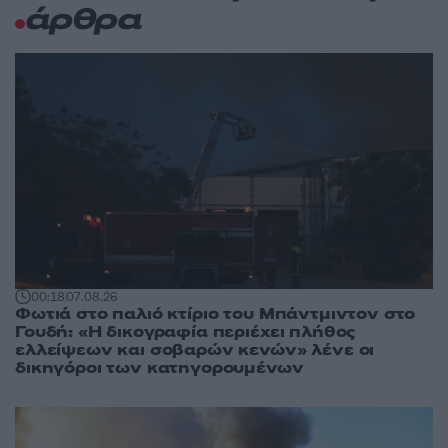
άρθρα
00:18
07.08.26
Φωτιά στο παλιό κτίριο του Μπάντμιντον στο
Γουδή: «Η δικογραφία περιέχει πλήθος
ελλείψεων και σοβαρών κενών» λένε οι
δικηγόροι των κατηγορουμένων