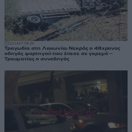
12:14
07.08.26
Τραγωδία στη Λακωνία: Νεκρός ο 48χρονος
οδηγός φορτηγού που έπεσε σε γκρεμό –
Τραυματίας ο συνοδηγός