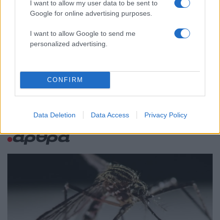
I want to allow my user data to be sent to
Αυγερινός, Μουτσάτσου και ακόμη 20
86
Google for online advertising purposes.
πρώην στελέχη κατά Καρυστιανού: «Δεν
αποχωρήσαμε για καρέκλες», αιχμές για
«συγκεντρωτικό μοντέλο»
I want to allow Google to send me
personalized advertising.
Μεταφορές χρημάτων: Πότε μπορεί να
69
θεωρηθούν δωρεές και να επιβληθεί
φόρος – Τι ισχυεί για τις γονικές παροχές
CONFIRM
Data Deletion
Data Access
Privacy Policy
Ελλάδα: Περισσότερα
άρθρα