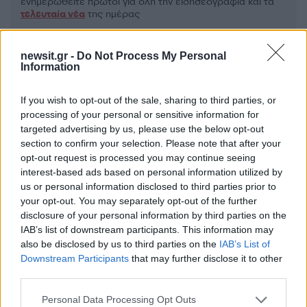
ενημερωθείτε πρώτοι για όλη την ειδησεογραφία και τα
τελευταία νέα
της ημέρας
newsit.gr -
Do Not Process My Personal
Information
Πιο δημοφιλή
If you wish to opt-out of the sale, sharing to third parties, or
processing of your personal or sensitive information for
targeted advertising by us, please use the below opt-out
1
Ο Κώστας Σαμαράς δημοσίευσε μία παιδική
φωτογραφία για την επέτειο θανάτου της
section to confirm your selection. Please note that after your
αδελφής του, Λένας
opt-out request is processed you may continue seeing
interest-based ads based on personal information utilized by
2
Δολοφονία Βρετανίδας στην Κυψέλη: Οι
us or personal information disclosed to third parties prior to
δύο καταθέσεις «κλειδί» της συζύγου του
26χρονου Αφγανού – Το στίγμα του
your opt-out. You may separately opt-out of the further
κινητού, η θεία από την Ινδία και τα
disclosure of your personal information by third parties on the
απειλητικά μηνύματα
IAB’s list of downstream participants. This information may
also be disclosed by us to third parties on the
IAB’s List of
3
Η Ελένη Φωτοπούλου ευχήθηκε για τη
γιορτή του Άκη Παυλόπουλου: «Δεκαπέντε
Downstream Participants
that may further disclose it to other
χρόνια μου διδάσκει υπομονή και αγάπη»
third parties.
4
«Αφιέρωσε τη ζωή της στο να βοηθά
Please note that this website/app uses one or more Google
Personal Data Processing Opt Outs
ανθρώπους που είχαν ανάγκη» - Η πρώτη