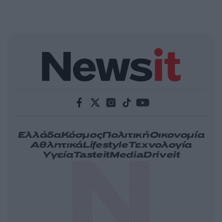
Ελλάδα
Κόσμος
Πολιτική
Οικονομία
Αθλητικά
Lifestyle
Τεχνολογία
Υγεία
Tasteit
Media
Driveit