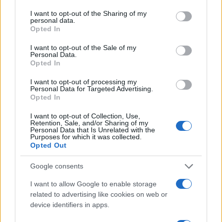
services and may gather and store information including but
δήλωση της οικογένειας της 38χρονης
not limited to your visit or usage behaviour. You may click to
I want to opt-out of the Sharing of my
Λίζα που βρέθηκε νεκρή στην Κυψέλη
personal data.
grant or deny consent to Google and its third-party tags to
Opted In
5
Αριστοτέλης Δαμίγος: Στο Αποτεφρωτήριο
use your data for below specified purposes in below Google
Ριτσώνας το «ύστατο χαίρε» στον Έλληνα
consent section.
σύνδεσμο του ελικοπτέρου που έπεσε στην
I want to opt-out of the Sale of my
Personal Data.
Ψάθα
Opted In
I want to opt-out of processing my
Personal Data for Targeted Advertising.
Πιο σχολιασμένα
Opted In
Μητσοτάκης στην υπογραφή συμφωνίας
198
I want to opt-out of Collection, Use,
για την ηλεκτρική διασύνδεση Ελλάδας –
Retention, Sale, and/or Sharing of my
Κύπρου: «Ισχυρή ψήφος εμπιστοσύνης» η
Personal Data that Is Unrelated with the
είσοδος της Meridiam στην GSI
Purposes for which it was collected.
Opted Out
Έφυγαν οι συνεργάτες, μένει η Μαρία
184
Καρυστιανού - Η επόμενη μέρα για την
Google consents
«Ελπίδα για τη Δημοκρατία»
I want to allow Google to enable storage
Canadair 515: Οι πρώτες εικόνες από την
129
related to advertising like cookies on web or
κατασκευή του αεροσκάφους που θα
επιχειρεί και τη νύχτα στα μέτωπα της
device identifiers in apps.
φωτιάς