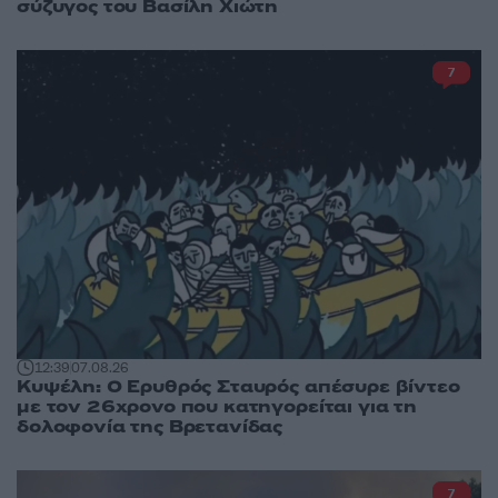
σύζυγος του Βασίλη Χιώτη
7
12:39
07.08.26
Κυψέλη: Ο Ερυθρός Σταυρός απέσυρε βίντεο
με τον 26χρονο που κατηγορείται για τη
δολοφονία της Βρετανίδας
7