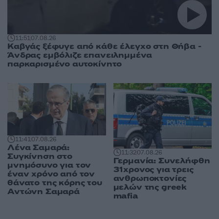
11:51
07.08.26
Καβγάς ξέφυγε από κάθε έλεγχο στη Θήβα -
Άνδρας εμβόλιζε επανειλημμένα
παρκαρισμένο αυτοκίνητο
11:41
07.08.26
Λένα Σαμαρά:
11:32
07.08.26
Συγκίνηση στο
Γερμανία: Συνελήφθη
μνημόσυνο για τον
31χρονος για τρεις
έναν χρόνο από τον
ανθρωποκτονίες
θάνατο της κόρης του
μελών της greek
Αντώνη Σαμαρά
mafia