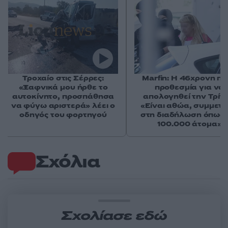
Τροχαίο στις Σέρρες:
Marfin: Η 46χρονη πή
«Ξαφνικά μου ήρθε το
προθεσμία για να
αυτοκίνητο, προσπάθησα
απολογηθεί την Τρίτη
να φύγω αριστερά» λέει ο
«Είναι αθώα, συμμετε
οδηγός του φορτηγού
στη διαδήλωση όπως 
100.000 άτομα»
Σχόλια
Σχολίασε εδώ