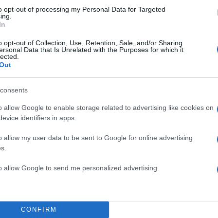
to opt-out of processing my Personal Data for Targeted
ing.
In
o opt-out of Collection, Use, Retention, Sale, and/or Sharing
ersonal Data that Is Unrelated with the Purposes for which it
lected.
Out
consents
o allow Google to enable storage related to advertising like cookies on
evice identifiers in apps.
o allow my user data to be sent to Google for online advertising
s.
to allow Google to send me personalized advertising.
CONFIRM