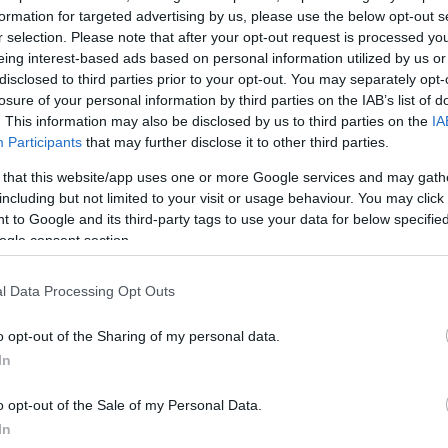
formation for targeted advertising by us, please use the below opt-out s
 δίκης, η Μάγδα Φύσσα βγήκε από την αίθουσα του
r selection. Please note that after your opt-out request is processed y
ρυα στα μάτια. Ήταν δάκρυα χαράς και δικαίωσης. Σ
eing interest-based ads based on personal information utilized by us or
disclosed to third parties prior to your opt-out. You may separately opt-
καλιάστηκε με τους δικηγόρους της.
losure of your personal information by third parties on the IAB’s list of
. This information may also be disclosed by us to third parties on the
IA
Μάγδα Φύσσα κρατούσε ένα χαρτί που έγραφε: «Παύλ
Participants
that may further disclose it to other third parties.
ίδικα ναζιστική εγκληματική οργάνωση η Χρυσή Αυγ
 that this website/app uses one or more Google services and may gath
Η ίδια μαζί με τους δικηγόρους πολιτικής αγωγής φώ
including but not limited to your visit or usage behaviour. You may click 
 to Google and its third-party tags to use your data for below specifi
ίστε τους ναζί».
ogle consent section.
ΔΙΑΦΗΜΙΣΗ
l Data Processing Opt Outs
o opt-out of the Sharing of my personal data.
In
o opt-out of the Sale of my Personal Data.
In