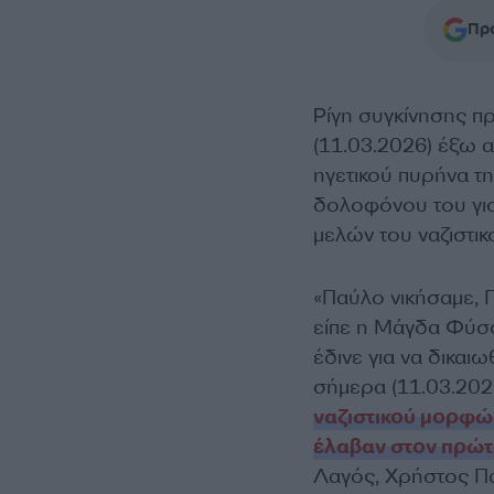
Προ
Ρίγη συγκίνησης π
(11.03.2026) έξω α
ηγετικού πυρήνα τ
δολοφόνου του γιο
μελών του ναζιστι
«Παύλο νικήσαμε, 
είπε η Μάγδα Φύσσ
έδινε για να δικαιω
σήμερα (11.03.202
ναζιστικού μορφώμ
έλαβαν στον πρώ
Λαγός, Χρήστος Πα