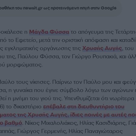
σθήκη του newsit.gr ως προτεινόμενη πηγή στην Google
ροκάλεσε η
Μάγδα Φύσσα
το απόγευμα της Τετάρτη
πό το Εφετείο, μετά την οριστική απόφαση και καταδί
ης εγκληματικής οργάνωσης της
Χρυσής Αυγής
, του
υ της, Παύλου Φύσσα, τον Γιώργο Ρουπακιά, και ά
κού μορφώματος.
Παύλο τους νίκησες. Παίρνω τον Παύλο μου και φεύγ
α, η γυναίκα που έγινε σύμβολο λόγω των αγώνων
θεί η μνήμη του γιού της. Υπενθυμίζεται ότι νωρίτερα
6) το δικαστήριο
επέβαλε στη διευθυντήριο του
ατος της Χρυσής Αυγής, ίδιες ποινές με αυτές πο
το βαθμό
. Νίκος Μιχαλολιάκος, Ηλίας Κασιδιάρης, Γι
ππάς, Γιώργος Γερμενής, Ηλίας Παναγιώταρος