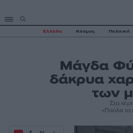
Μετάβαση
σε
περιεχόμενο
Ελλάδα
Κόσμος
Πολιτική
Μάγδα Φύ
δάκρυα χαρ
των 
Στα χέρ
«Παύλο τα 