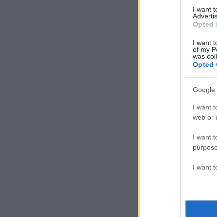
I want 
Advertis
Opted 
I want t
of my P
was col
Opted 
Google 
I want t
web or d
I want t
purpose
I want 