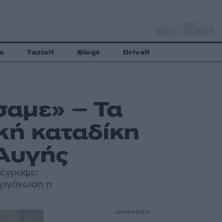
o
Αθήνα
27
C
a
Tasteit
Blogs
Driveit
αμε» – Τα
κή καταδίκη
Αυγής
 έγραφε:
 οργάνωση η
ΔΙΑΦΗΜΙΣΗ