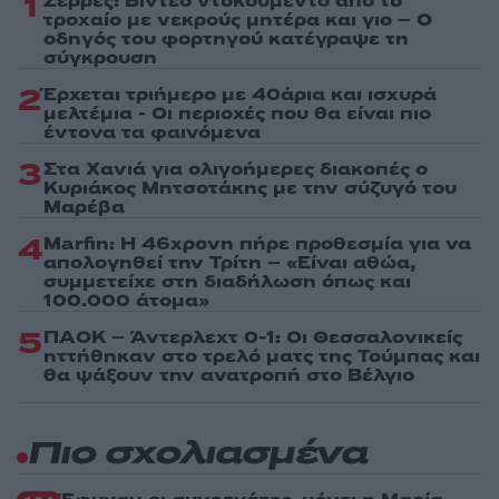
1
Σέρρες: Βίντεο ντοκουμέντο από το
τροχαίο με νεκρούς μητέρα και γιο – Ο
οδηγός του φορτηγού κατέγραψε τη
σύγκρουση
2
Έρχεται τριήμερο με 40άρια και ισχυρά
μελτέμια - Οι περιοχές που θα είναι πιο
έντονα τα φαινόμενα
3
Στα Χανιά για ολιγοήμερες διακοπές ο
Κυριάκος Μητσοτάκης με την σύζυγό του
Μαρέβα
4
Marfin: Η 46χρονη πήρε προθεσμία για να
απολογηθεί την Τρίτη – «Είναι αθώα,
συμμετείχε στη διαδήλωση όπως και
100.000 άτομα»
5
ΠΑΟΚ – Άντερλεχτ 0-1: Οι Θεσσαλονικείς
ηττήθηκαν στο τρελό ματς της Τούμπας και
θα ψάξουν την ανατροπή στο Βέλγιο
Πιο σχολιασμένα