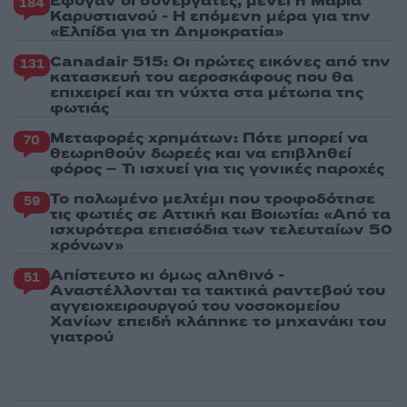
Έφυγαν οι συνεργάτες, μένει η Μαρία
184
Καρυστιανού - Η επόμενη μέρα για την
«Ελπίδα για τη Δημοκρατία»
Canadair 515: Οι πρώτες εικόνες από την
131
κατασκευή του αεροσκάφους που θα
επιχειρεί και τη νύχτα στα μέτωπα της
φωτιάς
Μεταφορές χρημάτων: Πότε μπορεί να
70
θεωρηθούν δωρεές και να επιβληθεί
φόρος – Τι ισχυεί για τις γονικές παροχές
Το πολωμένο μελτέμι που τροφοδότησε
59
τις φωτιές σε Αττική και Βοιωτία: «Από τα
ισχυρότερα επεισόδια των τελευταίων 50
χρόνων»
Απίστευτο κι όμως αληθινό -
51
Aναστέλλονται τα τακτικά ραντεβού του
αγγειοχειρουργού του νοσοκομείου
Χανίων επειδή κλάπηκε το μηχανάκι του
γιατρού