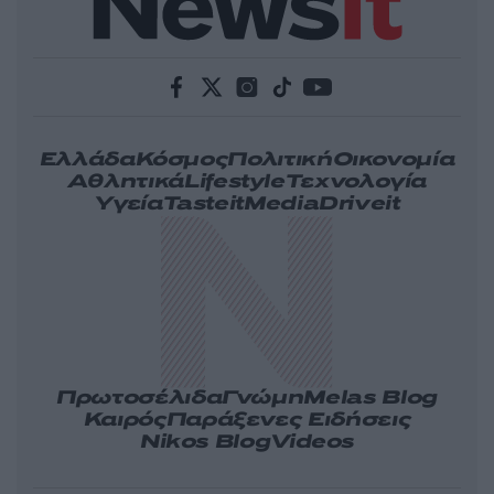
Ελλάδα
Κόσμος
Πολιτική
Οικονομία
Αθλητικά
Lifestyle
Τεχνολογία
Υγεία
Tasteit
Media
Driveit
Πρωτοσέλιδα
Γνώμη
Melas Blog
Καιρός
Παράξενες Ειδήσεις
Nikos Blog
Videos