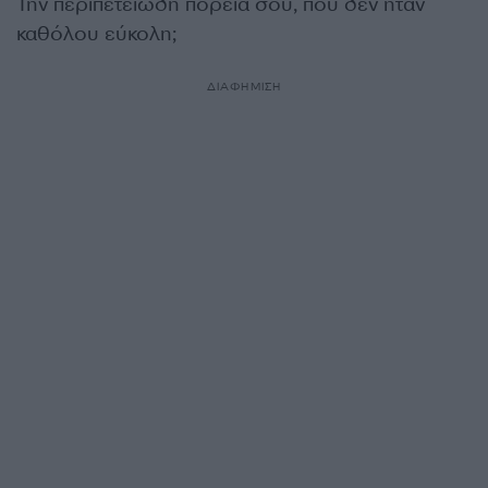
Την περιπετειώδη πορεία σου, που δεν ήταν
καθόλου εύκολη;
ΔΙΑΦΗΜΙΣΗ