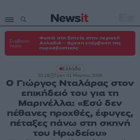
Μετάβαση
σε
o
31
περιεχόμενο
Φωτιά στη Σητεία στην περιοχή
Συμβαίνει
Αχλαδιά – Άμεση επέμβαση της
τώρα:
πυροσβεστικής
Ελλάδα
15:18
Τρίτη 31 Μαρτίου 2026
Ο Γιώργος Νταλάρας στον
επικήδειό του για τη
Μαρινέλλα: «Εσύ δεν
πέθανες προχθές, έφυγες,
πέταξες πάνω στη σκηνή
του Ηρωδείου»