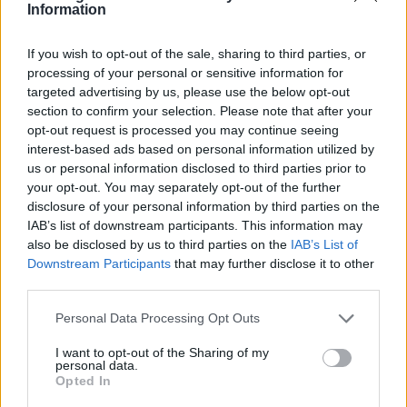
Information
If you wish to opt-out of the sale, sharing to third parties, or
processing of your personal or sensitive information for
targeted advertising by us, please use the below opt-out
section to confirm your selection. Please note that after your
opt-out request is processed you may continue seeing
interest-based ads based on personal information utilized by
Αν τα χάσατε
us or personal information disclosed to third parties prior to
your opt-out. You may separately opt-out of the further
disclosure of your personal information by third parties on the
IAB’s list of downstream participants. This information may
also be disclosed by us to third parties on the
IAB’s List of
Downstream Participants
that may further disclose it to other
third parties.
Please note that this website/app uses one or more Google
Personal Data Processing Opt Outs
services and may gather and store information including but
not limited to your visit or usage behaviour. You may click to
I want to opt-out of the Sharing of my
Σοκαριστική υπόθεση στην
Μυστράς: Αλλαγή στ
personal data.
grant or deny consent to Google and its third-party tags to
Κρήτη: Τουρίστας ρωτούσε
υπερασπιστική γραμμή
Opted In
use your data for below specified purposes in below Google
πόσο να πληρώσει για να
55χρονου που έκρυψε