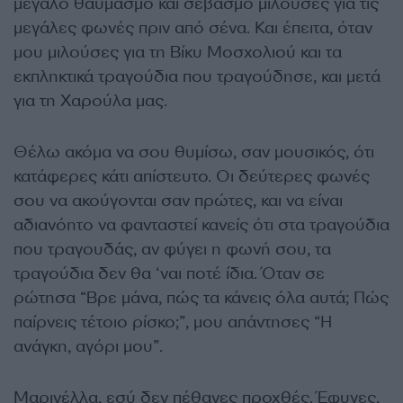
μεγάλο θαυμασμό και σεβασμό μιλούσες για τις
μεγάλες φωνές πριν από σένα. Και έπειτα, όταν
μου μιλούσες για τη Βίκυ Μοσχολιού και τα
εκπληκτικά τραγούδια που τραγούδησε, και μετά
για τη Χαρούλα μας.
Θέλω ακόμα να σου θυμίσω, σαν μουσικός, ότι
κατάφερες κάτι απίστευτο. Οι δεύτερες φωνές
σου να ακούγονται σαν πρώτες, και να είναι
αδιανόητο να φανταστεί κανείς ότι στα τραγούδια
που τραγουδάς, αν φύγει η φωνή σου, τα
τραγούδια δεν θα ‘ναι ποτέ ίδια. Όταν σε
ρώτησα “Βρε μάνα, πώς τα κάνεις όλα αυτά; Πώς
παίρνεις τέτοιο ρίσκο;”, μου απάντησες “Η
ανάγκη, αγόρι μου”.
Μαρινέλλα, εσύ δεν πέθανες προχθές. Έφυγες,