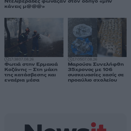
Ντελιβεράδες φώναζαν στον οδηγό «μην
κάνεις μ@@@»
17:38
07.08.26
17:05
07.08.26
Φωτιά στην Ερμακιά
Μαρούσι: Συνελήφθη
Κοζάνης – Στη μάχη
35χρονος με 106
της κατάσβεσης και
συσκευασίες χασίς σε
εναέρια μέσα
προαύλιο σχολείου