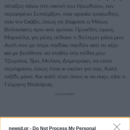
πέταξες πάνω στη σκηνή του Ηρωδείου, τον
περασμένο Σεπτέμβρη, σαν αρχαία τραγωδός,
σαν την Εκάβη, όπως σε βάφτισε ο Μίνως
Βολανάκης πριν από χρόνια. Προχθές όμως,
Μαρινέλα, για μένα, πέθανε η δεύτερη μάνα μου.
Αυτή που με πήρε παιδάκι σχεδόν από το χέρι
και με βοήθησε να σταθώ στα πόδια μου.
Τζωρτίνα, Τίμο, Μελίνα, Δημητράκη, να είστε
περήφανοι, όπως ήταν κι εκείνη για σας. Καλό
ταξίδι, μάνα. Και καλή τύχη όπου κι αν πας», είπε ο
Γιώργος Νταλάρας.
ΔΙΑΦΗΜΙΣΗ
newsit.gr -
Do Not Process My Personal