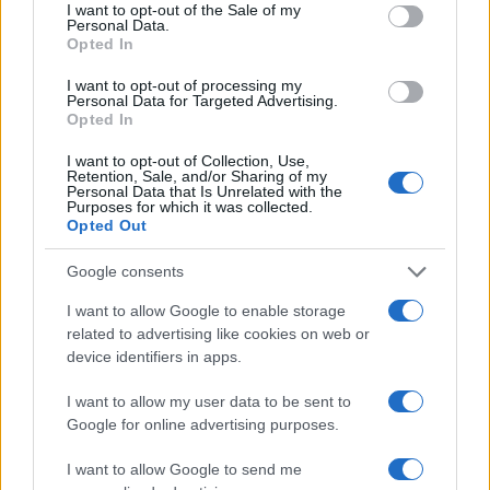
consent section.
ασελγήσει σε 10χρονο
νεκρό πατέρα του σ
I want to opt-out of the Sale of my
κορίτσι - Το παιδί καθόταν
καταψύκτη – Η αγά
Personal Data.
Opted In
αμέριμνο σε αυλή
στους γονείς και η
επιχείρησης
διαφωνία με την αδε
του
I want to opt-out of processing my
Personal Data for Targeted Advertising.
Opted In
Σχόλια
I want to opt-out of Collection, Use,
Retention, Sale, and/or Sharing of my
Personal Data that Is Unrelated with the
Purposes for which it was collected.
Opted Out
Google consents
Σχολίασε εδώ
I want to allow Google to enable storage
related to advertising like cookies on web or
50 /50
device identifiers in apps.
I want to allow my user data to be sent to
Google for online advertising purposes.
I want to allow Google to send me
2000 /2000