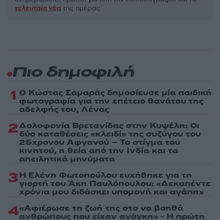
τελευταία νέα
της ημέρας
Πιο δημοφιλή
1
Ο Κώστας Σαμαράς δημοσίευσε μία παιδική
φωτογραφία για την επέτειο θανάτου της
αδελφής του, Λένας
2
Δολοφονία Βρετανίδας στην Κυψέλη: Οι
δύο καταθέσεις «κλειδί» της συζύγου του
26χρονου Αφγανού – Το στίγμα του
κινητού, η θεία από την Ινδία και τα
απειλητικά μηνύματα
3
Η Ελένη Φωτοπούλου ευχήθηκε για τη
γιορτή του Άκη Παυλόπουλου: «Δεκαπέντε
χρόνια μου διδάσκει υπομονή και αγάπη»
4
«Αφιέρωσε τη ζωή της στο να βοηθά
ανθρώπους που είχαν ανάγκη» - Η πρώτη