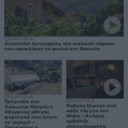
12:36
07.08.26
Αναστολή λειτουργίας του αιολικού πάρκου
που προκάλεσε τη φωτιά στη Βοιωτία
12:14
07.08.26
11:51
07.08.26
Τραγωδία στη
Καβγάς ξέφυγε από
Λακωνία: Νεκρός ο
κάθε έλεγχο στη
48χρονος οδηγός
Θήβα - Άνδρας
φορτηγού που έπεσε
εμβόλιζε
σε γκρεμό –
επανειλημμένα
Τραυματίας ο