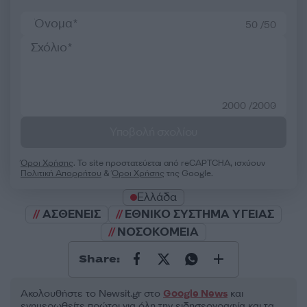
50 /50
2000 /2000
Υποβολή σχολίου
Όροι Χρήσης
. Το site προστατεύεται από reCAPTCHA, ισχύουν
Πολιτική Απορρήτου
&
Όροι Χρήσης
της Google.
Ελλάδα
ΑΣΘΕΝΕΙΣ
ΕΘΝΙΚΟ ΣΥΣΤΗΜΑ ΥΓΕΙΑΣ
ΝΟΣΟΚΟΜΕΙΑ
Share:
Ακολουθήστε το Νewsit.gr στο
Google News
και
ενημερωθείτε πρώτοι για όλη την ειδησεογραφία και τα