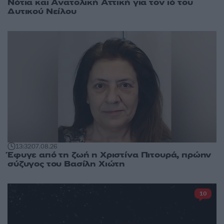
Νότια και Ανατολική Αττική για τον ιό του
Δυτικού Νείλου
13:32
07.08.26
Έφυγε από τη ζωή η Χριστίνα Πιτουρά, πρώην
σύζυγος του Βασίλη Χιώτη
10