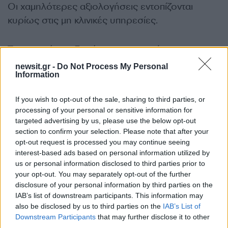
Οι χαμηλότερες αξιολογήσεις εντοπίζονται
κυρίως στις μη κλινικές υπηρεσίες.
Το φαγητό στα δημόσια νοσοκομεία
συγκέντρωσε μόλις 3,53 στα 5, ενώ στο 87%
newsit.gr -
Do Not Process My Personal
Information
των νοσοκομείων οι επιδόσεις παρέμειναν κάτω
από το 4.
If you wish to opt-out of the sale, sharing to third parties, or
processing of your personal or sensitive information for
Αντίστοιχα, η καθαριότητα παρουσιάζει τεράστιες
targeted advertising by us, please use the below opt-out
διαφορές από νοσοκομείο σε νοσοκομείο, με
section to confirm your selection. Please note that after your
opt-out request is processed you may continue seeing
βαθμολογίες που ξεκινούν από το ιδιαίτερα
interest-based ads based on personal information utilized by
χαμηλό 1,5 και φτάνουν έως το άριστα 5.
us or personal information disclosed to third parties prior to
your opt-out. You may separately opt-out of the further
disclosure of your personal information by third parties on the
Η εικόνα αυτή αποτυπώνει ένα διαχρονικό
IAB’s list of downstream participants. This information may
πρόβλημα ανισοτήτων μέσα στο ίδιο το ΕΣΥ, το
also be disclosed by us to third parties on the
IAB’s List of
οποίο εξακολουθεί να λειτουργεί με
Downstream Participants
that may further disclose it to other
third parties.