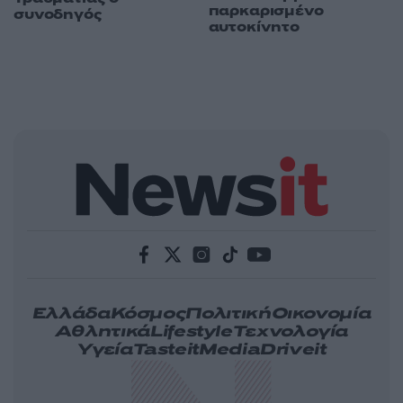
παρκαρισμένο
συνοδηγός
αυτοκίνητο
Ελλάδα
Κόσμος
Πολιτική
Οικονομία
Αθλητικά
Lifestyle
Τεχνολογία
Υγεία
Tasteit
Media
Driveit