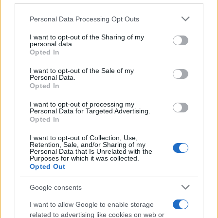
διαφορετικές «ταχύτητες».
Please note that this website/app uses one or more Google
Personal Data Processing Opt Outs
services and may gather and store information including but
Η αξιολόγηση των ασθενών ως
not limited to your visit or usage behaviour. You may click to
I want to opt-out of the Sharing of my
personal data.
εργαλείο αλλαγής
grant or deny consent to Google and its third-party tags to
Opted In
use your data for below specified purposes in below Google
consent section.
I want to opt-out of the Sale of my
Το σημαντικότερο στοιχείο αυτής της
Personal Data.
Opted In
διαδικασίας δεν είναι μόνο οι αριθμοί, αλλά το
γεγονός ότι για πρώτη φορά επιχειρείται να
I want to opt-out of processing my
Personal Data for Targeted Advertising.
δημιουργηθεί μια πιο σταθερή κουλτούρα
Opted In
αξιολόγησης και λογοδοσίας στο δημόσιο
I want to opt-out of Collection, Use,
σύστημα υγείας.
Retention, Sale, and/or Sharing of my
Personal Data that Is Unrelated with the
Purposes for which it was collected.
Opted Out
Σε πολλές ευρωπαϊκές χώρες, η συστηματική
καταγραφή της εμπειρίας των ασθενών αποτελεί
Google consents
εδώ και χρόνια βασικό εργαλείο βελτίωσης των
I want to allow Google to enable storage
υπηρεσιών. Η Ελλάδα άργησε να υιοθετήσει
related to advertising like cookies on web or