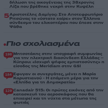
δήλωση της οικογένειας της 38χρονης
Λίζα που βρέθηκε νεκρή στην Κυψέλη
5
Αριστοτέλης Δαμίγος: Στο Αποτεφρωτήριο
Ριτσώνας το «ύστατο χαίρε» στον Έλληνα
σύνδεσμο του ελικοπτέρου που έπεσε στην
Ψάθα
Πιο σχολιασμένα
Μητσοτάκης στην υπογραφή συμφωνίας
198
για την ηλεκτρική διασύνδεση Ελλάδας –
Κύπρου: «Ισχυρή ψήφος εμπιστοσύνης» η
είσοδος της Meridiam στην GSI
Έφυγαν οι συνεργάτες, μένει η Μαρία
184
Καρυστιανού - Η επόμενη μέρα για την
«Ελπίδα για τη Δημοκρατία»
Canadair 515: Οι πρώτες εικόνες από την
129
κατασκευή του αεροσκάφους που θα
επιχειρεί και τη νύχτα στα μέτωπα της
φωτιάς