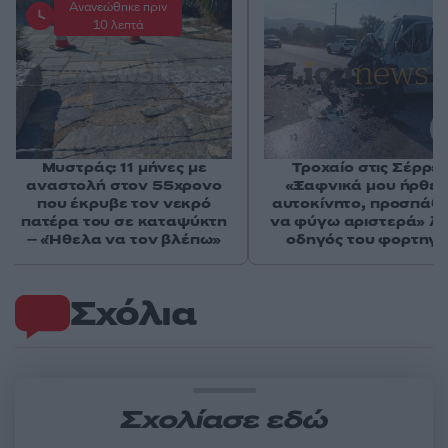
Ανανεώθηκε πριν
10 λεπτά
Μυστράς: 11 μήνες με
Τροχαίο στις Σέρρες
αναστολή στον 55χρονο
«Ξαφνικά μου ήρθε 
που έκρυβε τον νεκρό
αυτοκίνητο, προσπάθ
πατέρα του σε καταψύκτη
να φύγω αριστερά» λέ
– «Ήθελα να τον βλέπω»
οδηγός του φορτηγ
Σχόλια
Σχολίασε εδώ