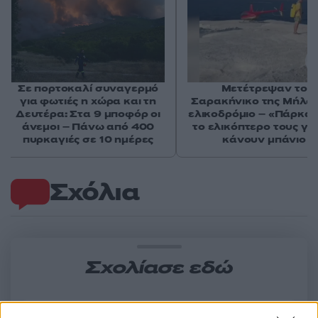
Σε πορτοκαλί συναγερμό
Μετέτρεψαν το
για φωτιές η χώρα και τη
Σαρακήνικο της Μήλου
Δευτέρα: Στα 9 μποφόρ οι
ελικοδρόμιο – «Πάρκα
άνεμοι – Πάνω από 400
το ελικόπτερο τους γι
πυρκαγιές σε 10 ημέρες
κάνουν μπάνιο
Σχόλια
Σχολίασε εδώ
50 /50