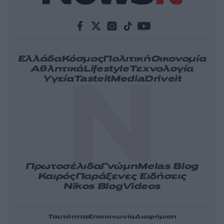
Ελλάδα
Κόσμος
Πολιτική
Οικονομία
Αθλητικά
Lifestyle
Τεχνολογία
Υγεία
Tasteit
Media
Driveit
Πρωτοσέλιδα
Γνώμη
Melas Blog
Καιρός
Παράξενες Ειδήσεις
Nikos Blog
Videos
Ταυτότητα
Επικοινωνία
Διαφήμιση