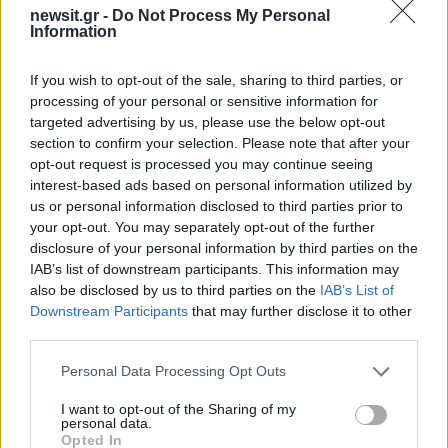
newsit.gr -
Do Not Process My Personal
Information
If you wish to opt-out of the sale, sharing to third parties, or
processing of your personal or sensitive information for
2000 /2000
targeted advertising by us, please use the below opt-out
section to confirm your selection. Please note that after your
Υποβολή σχολίου
opt-out request is processed you may continue seeing
interest-based ads based on personal information utilized by
Όροι Χρήσης
. Το site προστατεύεται από reCAPTCHA, ισχύουν
us or personal information disclosed to third parties prior to
Πολιτική Απορρήτου
&
Όροι Χρήσης
της Google.
your opt-out. You may separately opt-out of the further
Ελλάδα
disclosure of your personal information by third parties on the
ΚΙΒΩΤΟΣ ΤΟΥ ΚΟΣΜΟΥ
IAB’s list of downstream participants. This information may
also be disclosed by us to third parties on the
IAB’s List of
ΠΑΤΕΡΑΣ ΑΝΤΩΝΙΟΣ
Downstream Participants
that may further disclose it to other
third parties.
Share:
Please note that this website/app uses one or more Google
Personal Data Processing Opt Outs
Ακολουθήστε το Νewsit.gr στο
Google News
και
services and may gather and store information including but
ενημερωθείτε πρώτοι για όλη την ειδησεογραφία και τα
not limited to your visit or usage behaviour. You may click to
I want to opt-out of the Sharing of my
τελευταία νέα
της ημέρας
personal data.
grant or deny consent to Google and its third-party tags to
Opted In