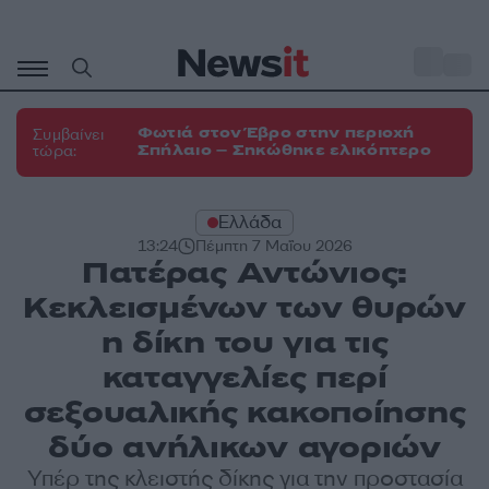
Μετάβαση
σε
o
33
περιεχόμενο
Φωτιά στον Έβρο στην περιοχή
Συμβαίνει
Σπήλαιο – Σηκώθηκε ελικόπτερο
τώρα:
Ελλάδα
13:24
Πέμπτη 7 Μαΐου 2026
Πατέρας Αντώνιος:
Κεκλεισμένων των θυρών
η δίκη του για τις
καταγγελίες περί
σεξουαλικής κακοποίησης
δύο ανήλικων αγοριών
Υπέρ της κλειστής δίκης για την προστασία