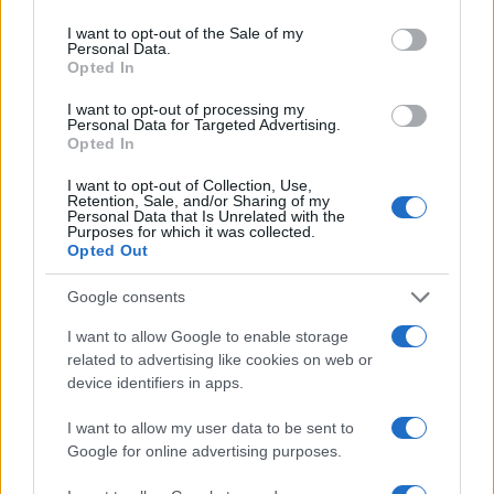
use your data for below specified purposes in below Google
consent section.
I want to opt-out of the Sale of my
Personal Data.
Opted In
Πιο δημοφιλή
I want to opt-out of processing my
Personal Data for Targeted Advertising.
Opted In
1
Κωνσταντίνος Αργυρός και Αλεξάνδρα
Νίκα κάνουν διακοπές με πολυτελές γιοτ
I want to opt-out of Collection, Use,
με τα δύο παιδιά τους
Retention, Sale, and/or Sharing of my
Personal Data that Is Unrelated with the
2
Purposes for which it was collected.
Η Άννα Βίσση ξετρελάθηκε με μπάντα που
Opted Out
έπαιζε Τσιτσάνη στο Φισκάρδο και τους
πρότεινε συνεργασία
Google consents
3
Θρήνος για τον Λιονέλ Μέσι – Πέθανε ο
πατέρας του, Χόρχε
I want to allow Google to enable storage
4
related to advertising like cookies on web or
Ελίζαμπεθ Ελέτσι και Νεκτάριος Λεμονίδης
πήγαν στον Άγιο Νεκτάριο Βούλας για να
device identifiers in apps.
πάρουν την ευχή για τον γιο τους
I want to allow my user data to be sent to
5
Ηφαίστειο Σαντορίνης: Ένας 15χρονος που
Google for online advertising purposes.
δεν πρόλαβε να ξεφύγει από το τσουνάμι
μπορεί να αλλάξει τη χρονολογία της
προϊστορικής έκρηξης