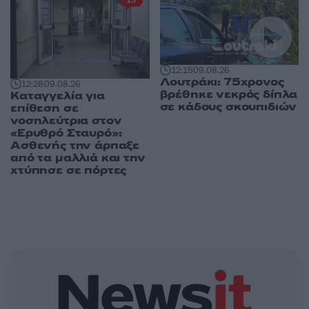
13
12:15
09.08.26
Λουτράκι: 75χρονος
12:28
09.08.26
βρέθηκε νεκρός δίπλα
Καταγγελία για
σε κάδους σκουπιδιών
επίθεση σε
νοσηλεύτρια στον
«Ερυθρό Σταυρό»:
Ασθενής την άρπαξε
από τα μαλλιά και την
χτύπησε σε πόρτες