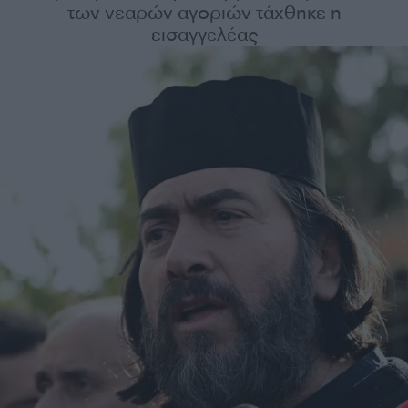
των νεαρών αγοριών τάχθηκε η
εισαγγελέας