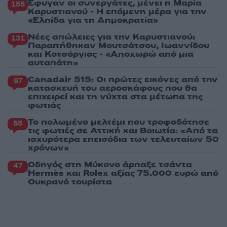
Έφυγαν οι συνεργάτες, μένει η Μαρία
155
Καρυστιανού - Η επόμενη μέρα για την
«Ελπίδα για τη Δημοκρατία»
Νέες απώλειες για την Καρυστιανού:
131
Παραιτήθηκαν Μουτσάτσου, Ιωαννίδου
και Κοτσόργιος - «Αποχωρώ από μια
αυταπάτη»
Canadair 515: Οι πρώτες εικόνες από την
97
κατασκευή του αεροσκάφους που θα
επιχειρεί και τη νύχτα στα μέτωπα της
φωτιάς
Το πολωμένο μελτέμι που τροφοδότησε
55
τις φωτιές σε Αττική και Βοιωτία: «Από τα
ισχυρότερα επεισόδια των τελευταίων 50
χρόνων»
Οδηγός στη Μύκονο άρπαξε τσάντα
47
Hermès και Rolex αξίας 75.000 ευρώ από
Ουκρανό τουρίστα