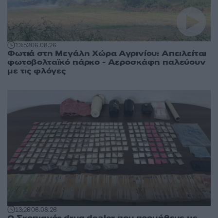
13:52
06.08.26
Φωτιά στη Μεγάλη Χώρα Αγρινίου: Απειλείται
φωτοβολταϊκό πάρκο - Αεροσκάφη παλεύουν
με τις φλόγες
13:26
06.08.26
Ο Σκοπιανός drug dealer που προμήθευε με