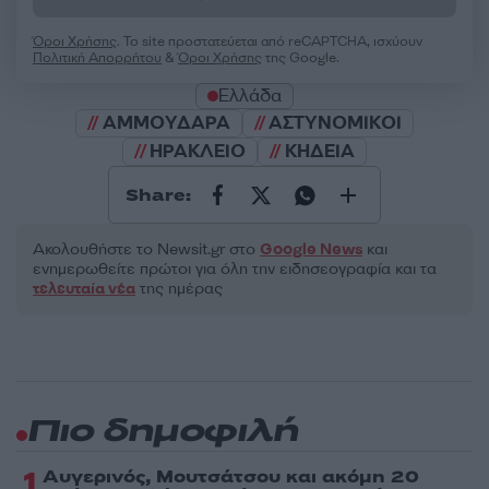
Όροι Χρήσης
. Το site προστατεύεται από reCAPTCHA, ισχύουν
Πολιτική Απορρήτου
&
Όροι Χρήσης
της Google.
Ελλάδα
ΑΜΜΟΥΔΑΡΑ
ΑΣΤΥΝΟΜΙΚΟΙ
ΗΡΑΚΛΕΙΟ
ΚΗΔΕΙΑ
Share:
Ακολουθήστε το Νewsit.gr στο
Google News
και
ενημερωθείτε πρώτοι για όλη την ειδησεογραφία και τα
τελευταία νέα
της ημέρας
Πιο δημοφιλή
1
Αυγερινός, Μουτσάτσου και ακόμη 20