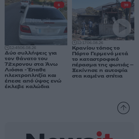
6
39
12:17
06.08.26
Κρανίου τόπος το
12:45
06.08.26
Δύο συλλήψεις για
Πόρτο Γερμενό μετά
τον θάνατο του
το καταστροφικό
72χρονου στα Άνω
πέρασμα της φωτιάς –
Λιόσια - Έπαθε
Ξεκίνησε η αυτοψία
ηλεκτροπληξία και
στα καμένα σπίτια
έπεσε από ύψος ενώ
έκλεβε καλώδια