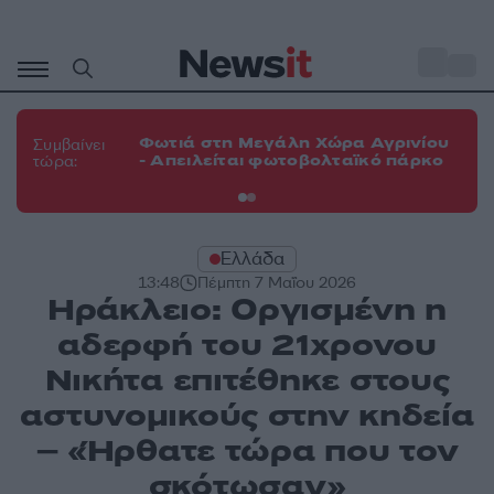
Μετάβαση
σε
o
33
περιεχόμενο
Φω
Φωτιά στη Μεγάλη Χώρα Αγρινίου
Συμβαίνει
πε
- Απειλείται φωτοβολταϊκό πάρκο
τώρα:
εν
Ελλάδα
13:48
Πέμπτη 7 Μαΐου 2026
Ηράκλειο: Οργισμένη η
αδερφή του 21χρονου
Νικήτα επιτέθηκε στους
αστυνομικούς στην κηδεία
– «Ήρθατε τώρα που τον
σκότωσαν»