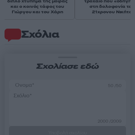
διπλό χτύπημα της μοίρας
τροχαίο που «οδήγησ
και ο κοινός τάφος του
στη δολοφονία του
Γιώργου και του Χάρη
21χρονου Νικήτα
Σχόλια
Σχολίασε εδώ
50 /50
2000 /2000
Υποβολή σχολίου