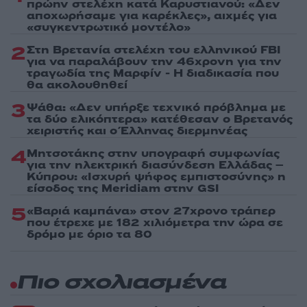
πρώην στελέχη κατά Καρυστιανού: «Δεν
αποχωρήσαμε για καρέκλες», αιχμές για
«συγκεντρωτικό μοντέλο»
2
Στη Βρετανία στελέχη του ελληνικού FBI
για να παραλάβουν την 46χρονη για την
τραγωδία της Μαρφίν - Η διαδικασία που
θα ακολουθηθεί
3
Ψάθα: «Δεν υπήρξε τεχνικό πρόβλημα με
τα δύο ελικόπτερα» κατέθεσαν ο Βρετανός
χειριστής και ο Έλληνας διερμηνέας
4
Μητσοτάκης στην υπογραφή συμφωνίας
για την ηλεκτρική διασύνδεση Ελλάδας –
Κύπρου: «Ισχυρή ψήφος εμπιστοσύνης» η
είσοδος της Meridiam στην GSI
5
«Βαριά καμπάνα» στον 27χρονο τράπερ
που έτρεχε με 182 χιλιόμετρα την ώρα σε
δρόμο με όριο τα 80
Πιο σχολιασμένα