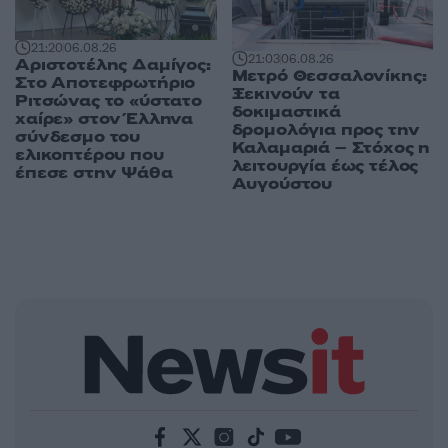
21:20
06.08.26
21:03
06.08.26
Αριστοτέλης Δαμίγος:
Μετρό Θεσσαλονίκης:
Στο Αποτεφρωτήριο
Ξεκινούν τα
Ριτσώνας το «ύστατο
δοκιμαστικά
χαίρε» στον Έλληνα
δρομολόγια προς την
σύνδεσμο του
Καλαμαριά – Στόχος η
ελικοπτέρου που
λειτουργία έως τέλος
έπεσε στην Ψάθα
Αυγούστου