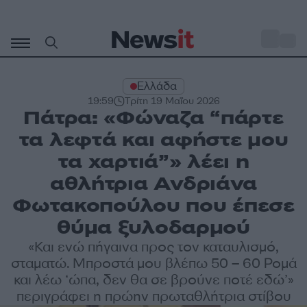
Μετάβαση
σε
o
27
περιεχόμενο
Ελλάδα
19:59
Τρίτη 19 Μαΐου 2026
Πάτρα: «Φώναζα “πάρτε
τα λεφτά και αφήστε μου
τα χαρτιά”» λέει η
αθλήτρια Ανδριάνα
Φωτακοπούλου που έπεσε
θύμα ξυλοδαρμού
«Και ενώ πήγαινα προς τον καταυλισμό,
σταματώ. Μπροστά μου βλέπω 50 – 60 Ρομά
και λέω ‘ώπα, δεν θα σε βρούνε ποτέ εδώ’»
περιγράφει η πρώην πρωταθλήτρια στίβου