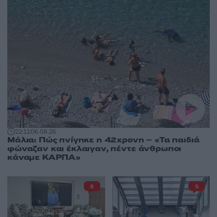
22:11
06.08.26
Μάλια: Πώς πνίγηκε η 42χρονη – «Τα παιδιά
φώναζαν και έκλαιγαν, πέντε άνθρωποι
κάναμε ΚΑΡΠΑ»
8
5