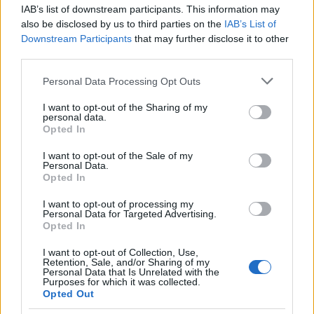
IAB’s list of downstream participants. This information may
also be disclosed by us to third parties on the
IAB’s List of
Downstream Participants
that may further disclose it to other
third parties.
Αν τα χάσατε
Please note that this website/app uses one or more Google
Personal Data Processing Opt Outs
services and may gather and store information including but
not limited to your visit or usage behaviour. You may click to
I want to opt-out of the Sharing of my
personal data.
grant or deny consent to Google and its third-party tags to
Opted In
use your data for below specified purposes in below Google
consent section.
I want to opt-out of the Sale of my
Personal Data.
Opted In
I want to opt-out of processing my
Στη ΓΑΔΑ η 46χρονη που
Τραμπ: «Ο πόλεμος με
Personal Data for Targeted Advertising.
κατηγορείται για
Ιράν θα τελειώσει αρκ
Opted In
συμμετοχή στην τραγωδία
σύντομα – Εμείς ελέγχ
της Μαρφίν - Μεταφέρθηκε
τα Στενά του Ορμού
I want to opt-out of Collection, Use,
απευθείας από το
Retention, Sale, and/or Sharing of my
αεροδρόμιο
Personal Data that Is Unrelated with the
Purposes for which it was collected.
Opted Out