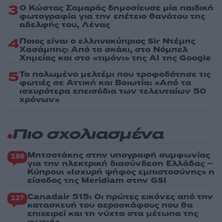
3
Ο Κώστας Σαμαράς δημοσίευσε μία παιδική
φωτογραφία για την επέτειο θανάτου της
αδελφής του, Λένας
4
Ποιος είναι ο ελληνοκύπριος Sir Ντέμης
Χασάμπης: Από το σκάκι, στο Νόμπελ
Χημείας και στο «τιμόνι» της AI της Google
5
Το πολωμένο μελτέμι που τροφοδότησε τις
φωτιές σε Αττική και Βοιωτία: «Από τα
ισχυρότερα επεισόδια των τελευταίων 50
χρόνων»
Πιο σχολιασμένα
Μητσοτάκης στην υπογραφή συμφωνίας
198
για την ηλεκτρική διασύνδεση Ελλάδας –
Κύπρου: «Ισχυρή ψήφος εμπιστοσύνης» η
είσοδος της Meridiam στην GSI
Canadair 515: Οι πρώτες εικόνες από την
127
κατασκευή του αεροσκάφους που θα
επιχειρεί και τη νύχτα στα μέτωπα της
φωτιάς