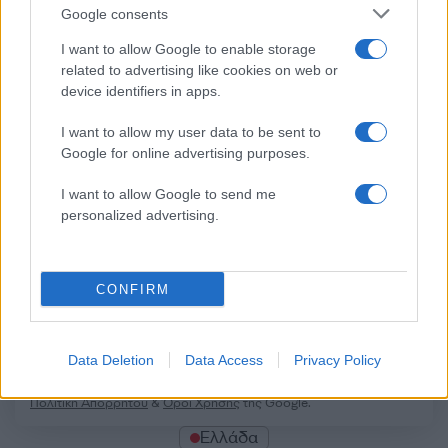
Σχόλια
Google consents
I want to allow Google to enable storage
related to advertising like cookies on web or
device identifiers in apps.
Σχολίασε εδώ
I want to allow my user data to be sent to
Google for online advertising purposes.
50 /50
I want to allow Google to send me
personalized advertising.
CONFIRM
2000 /2000
Υποβολή σχολίου
Data Deletion
Data Access
Privacy Policy
Όροι Χρήσης
. Το site προστατεύεται από reCAPTCHA, ισχύουν
Πολιτική Απορρήτου
&
Όροι Χρήσης
της Google.
Ελλάδα