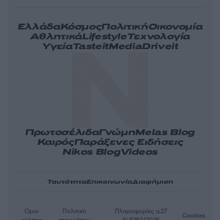
Ελλάδα
Κόσμος
Πολιτική
Οικονομία
Αθλητικά
Lifestyle
Τεχνολογία
Υγεία
Tasteit
Media
Driveit
Πρωτοσέλιδα
Γνώμη
Melas Blog
Καιρός
Παράξενες Ειδήσεις
Nikos Blog
Videos
Ταυτότητα
Επικοινωνία
Διαφήμιση
Όροι
Πολιτική
Πληροφορίες α.27
Cookies