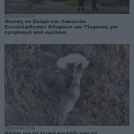
23:05
06.08.26
Φωτιές σε Σκύρο και Λακωνία:
Συνελήφθησαν 63χρονη και 71χρονος για
εμπρησμό από αμέλεια
22:48
06.08.26
Θλίψη για το λευκό κουτάβι που το