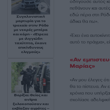
οδηγούσε αυτός και
πεθάνουν και αυτές 
εδώ πέρα στη Ρόδο.
Συγκλονιστική
άδικα θα πω».
μαρτυρία για το
τροχαίο στην Ρόδο
με νεκρές μητέρα
και κόρη - «Έτρεχε
«Έχει ένα αυτοκίνη
με ιλιγγιώδη
αυτό το πράγμα», εί
ταχύτητα, έκανε
επικίνδυνους
ελιγμούς»
«Αν εμπιστευ
Μαρίας»
«Αν μου έλεγες ότι
θα το πίστευα. Αν 
χρόνια που υπήρξαμ
Βορίζια: Θείος και
σχολίασε αδελφική
ανίψια
ξυλοκοπούσαν και
εκβίαζαν αγρότες –