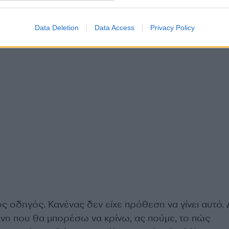
Data Deletion
Data Access
Privacy Policy
ος οδηγός. Κανένας δεν είχε πρόθεση να γίνει αυτό.
υνη που θα μπορέσω να κρίνω, ας πούμε, το πώς