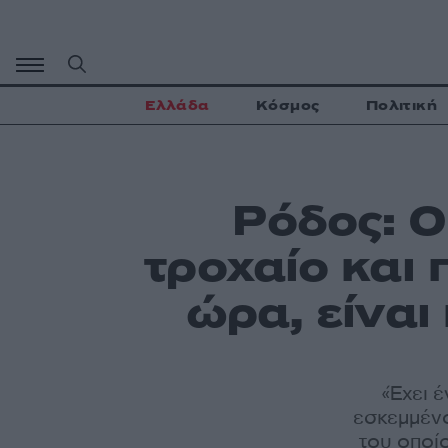
Μετάβαση
σε
περιεχόμενο
Ελλάδα
Κόσμος
Πολιτική
Ρόδος: Ο
τροχαίο και 
ώρα, είναι
«Έχει 
εσκεμμένο
του οποί