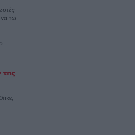
νωστές
ι να πω
ο
 της
θηκε,