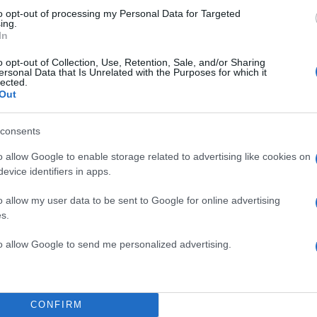
to opt-out of processing my Personal Data for Targeted
ing.
In
χει δύο επιχειρήσεις. Είναι επαγγελματίας οδηγός. Δε
νας άσχετος οδηγός. Απλώς του αρέσει η ταχύτητα. Τ
o opt-out of Collection, Use, Retention, Sale, and/or Sharing
ersonal Data that Is Unrelated with the Purposes for which it
νει σε αγώνες, τρέχει σε αγώνες», υπογράμμισε και
lected.
Out
consents
ΔΙΑΦΗΜΙΣΗ
o allow Google to enable storage related to advertising like cookies on
evice identifiers in apps.
o allow my user data to be sent to Google for online advertising
s.
to allow Google to send me personalized advertising.
CONFIRM