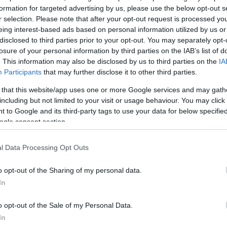
 είπε. Τώρα περιμένω να δω τι θα γίνει από την
formation for targeted advertising by us, please use the below opt-out s
r selection. Please note that after your opt-out request is processed y
ε στο
Live News
η αδελφή του 44χρονου.
eing interest-based ads based on personal information utilized by us or
disclosed to third parties prior to your opt-out. You may separately opt-
losure of your personal information by third parties on the IAB’s list of
. This information may also be disclosed by us to third parties on the
IA
Participants
that may further disclose it to other third parties.
 that this website/app uses one or more Google services and may gath
including but not limited to your visit or usage behaviour. You may click 
 to Google and its third-party tags to use your data for below specifi
ogle consent section.
l Data Processing Opt Outs
o opt-out of the Sharing of my personal data.
In
o opt-out of the Sale of my Personal Data.
In