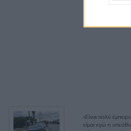
«Είναι πολύ έμπειρ
είμαι εγώ η υπεύθ