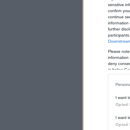
Αυτό το πράγμα μου
sensitive in
confirm you
αστυνομία», δήλωσ
continue se
information 
further disc
participants
Downstream 
Please note
information 
deny consent
in below Go
Persona
I want t
Opted 
I want t
Opted 