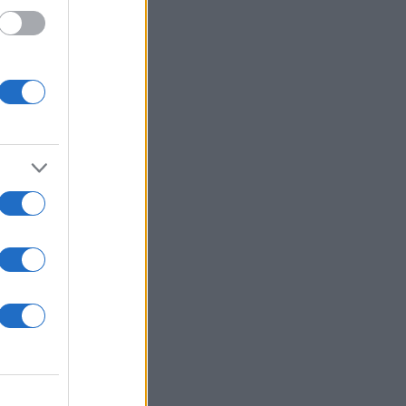
ν είναι
ου