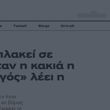
o
Αθήνα
35
C
a
Tasteit
Blogs
Driveit
πλακεί σε
ταν η κακιά η
γός» λέει η
εν ήταν
υ σε βάρος
έχασαν τη