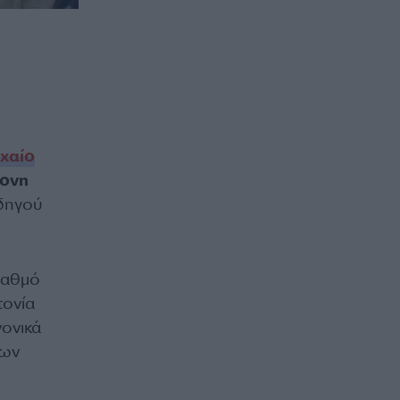
χαίο
ονη
δηγού
βαθμό
τονία
νονικά
των