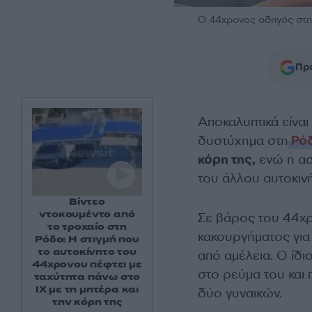
Ο 44χρονος οδηγός στη
Προ
Αποκαλυπτικά είναι
δυστύχημα στη
Ρό
κόρη της,
ενώ η ασ
του άλλου αυτοκιν
Βίντεο
ντοκουμέντο από
Σε βάρος του 44χρ
το τροχαίο στη
κακουργήματος για
Ρόδο: Η στιγμή που
το αυτοκίνητο του
από αμέλεια. Ο ίδι
44χρονου πέφτει με
στο ρεύμα του και 
ταχύτητα πάνω στο
ΙΧ με τη μητέρα και
δύο γυναικών.
την κόρη της