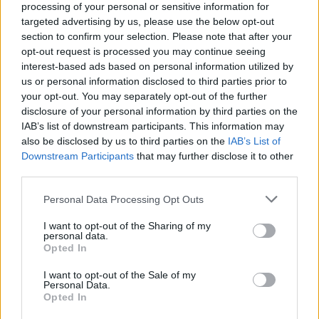
processing of your personal or sensitive information for
targeted advertising by us, please use the below opt-out
section to confirm your selection. Please note that after your
opt-out request is processed you may continue seeing
interest-based ads based on personal information utilized by
us or personal information disclosed to third parties prior to
your opt-out. You may separately opt-out of the further
disclosure of your personal information by third parties on the
Τα κέντρα διασκέδασης λειτουργούν με τους
IAB’s list of downstream participants. This information may
κανόνες λειτουργίας της εστίασης όπως ισχύουν
also be disclosed by us to third parties on the
IAB’s List of
Downstream Participants
that may further disclose it to other
για υπαίθριους ημιυπαίθριους και εσωτερικούς
third parties.
χώρους και επιπροσθέτως
Please note that this website/app uses one or more Google
Personal Data Processing Opt Outs
services and may gather and store information including but
Σε όλους τους εσωτερικούς χώρους των
not limited to your visit or usage behaviour. You may click to
I want to opt-out of the Sharing of my
personal data.
κέντρων διασκέδασης απαγορεύεται η
grant or deny consent to Google and its third-party tags to
Opted In
use your data for below specified purposes in below Google
χρήση των μπαρ ως χώρου παραμονής
consent section.
I want to opt-out of the Sale of my
των πελατών.
Personal Data.
Opted In
Για τις υπηρεσίες τυχερών παιχνιδιών και