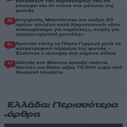
κατασκευή του αεροσκάφους που θα
επιχειρεί και τη νύχτα στα μέτωπα της
φωτιάς
Αυγερινός, Μουτσάτσου και ακόμη 20
85
πρώην στελέχη κατά Καρυστιανού: «Δεν
αποχωρήσαμε για καρέκλες», αιχμές για
«συγκεντρωτικό μοντέλο»
Κρανίου τόπος το Πόρτο Γερμενό μετά το
51
καταστροφικό πέρασμα της φωτιάς –
Ξεκίνησε η αυτοψία στα καμένα σπίτια
Οδηγός στη Μύκονο άρπαξε τσάντα
47
Hermès και Rolex αξίας 75.000 ευρώ από
Ουκρανό τουρίστα
Ελλάδα: Περισσότερα
άρθρα