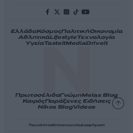
Ελλάδα
Κόσμος
Πολιτική
Οικονομία
Αθλητικά
Lifestyle
Τεχνολογία
Υγεία
Tasteit
Media
Driveit
Πρωτοσέλιδα
Γνώμη
Melas Blog
Καιρός
Παράξενες Ειδήσεις
Nikos Blog
Videos
Ταυτότητα
Επικοινωνία
Διαφήμιση