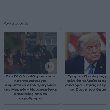
Αν τα χάσατε
Στη ΓΑΔΑ η 46χρονη που
Τραμπ: «Ο πόλεμος με
κατηγορείται για
Ιράν θα τελειώσει αρκ
συμμετοχή στην τραγωδία
σύντομα – Εμείς ελέγχ
της Μαρφίν - Μεταφέρθηκε
τα Στενά του Ορμού
απευθείας από το
αεροδρόμιο