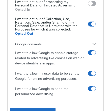
I want to opt-out of processing my
Personal Data for Targeted Advertising.
ίντερνετ καφέ ισχύει, η σχέση ατόμων όπως
Opted In
ορίζεται για τον εσωτερικό χώρο της εστίασης
I want to opt-out of Collection, Use,
δηλαδή ένας πελάτης ανά 2,2τμ και
Retention, Sale, and/or Sharing of my
επιπροσθέτως θα πρέπει να τοποθετείται
Personal Data that Is Unrelated with the
Purposes for which it was collected.
πλέξιγκλας μεταξύ των θέσεων των παικτών.
Opted Out
Google consents
I want to allow Google to enable storage
related to advertising like cookies on web or
device identifiers in apps.
I want to allow my user data to be sent to
Google for online advertising purposes.
I want to allow Google to send me
personalized advertising.