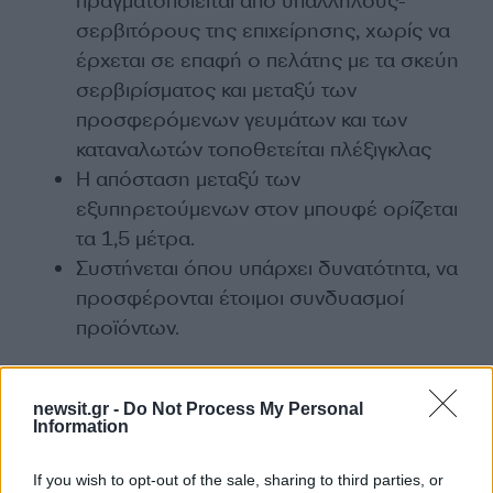
πραγματοποιείται από υπαλλήλους-
σερβιτόρους της επιχείρησης, χωρίς να
έρχεται σε επαφή ο πελάτης με τα σκεύη
σερβιρίσματος και μεταξύ των
προσφερόμενων γευμάτων και των
καταναλωτών τοποθετείται πλέξιγκλας
Η απόσταση μεταξύ των
εξυπηρετούμενων στον μπουφέ ορίζεται
τα 1,5 μέτρα.
Συστήνεται όπου υπάρχει δυνατότητα, να
προσφέρονται έτοιμοι συνδυασμοί
προϊόντων.
newsit.gr -
Do Not Process My Personal
Information
If you wish to opt-out of the sale, sharing to third parties, or