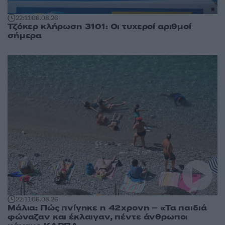
22:11
06.08.26
Τζόκερ κλήρωση 3101: Οι τυχεροί αριθμοί
σήμερα
22:11
06.08.26
Μάλια: Πώς πνίγηκε η 42χρονη – «Τα παιδιά
φώναζαν και έκλαιγαν, πέντε άνθρωποι