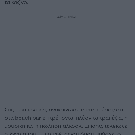
τα καζίνο.
ΔΙΑΦΗΜΙΣΗ
Στις… σημαντικές ανακοινώσεις της ημέρας ότι
στα beach bar επιτρέπονται πλέον τα τραπέζια, η
μουσική και η πώληση αλκοόλ. Επίσης, τελειώνει
η έννοια του… μπουφέ, αφού όπου υπάρχει ο