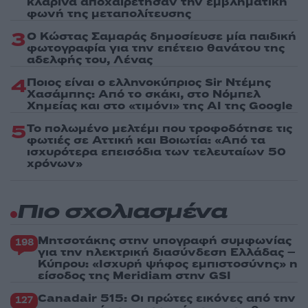
κλαρίνα αποχαιρέτησαν την εμβληματική
φωνή της μεταπολίτευσης
3
Ο Κώστας Σαμαράς δημοσίευσε μία παιδική
φωτογραφία για την επέτειο θανάτου της
αδελφής του, Λένας
4
Ποιος είναι ο ελληνοκύπριος Sir Ντέμης
Χασάμπης: Από το σκάκι, στο Νόμπελ
Χημείας και στο «τιμόνι» της AI της Google
5
Το πολωμένο μελτέμι που τροφοδότησε τις
φωτιές σε Αττική και Βοιωτία: «Από τα
ισχυρότερα επεισόδια των τελευταίων 50
χρόνων»
Πιο σχολιασμένα
Μητσοτάκης στην υπογραφή συμφωνίας
198
για την ηλεκτρική διασύνδεση Ελλάδας –
Κύπρου: «Ισχυρή ψήφος εμπιστοσύνης» η
είσοδος της Meridiam στην GSI
Canadair 515: Οι πρώτες εικόνες από την
127