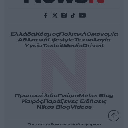
Ελλάδα
Κόσμος
Πολιτική
Οικονομία
Αθλητικά
Lifestyle
Τεχνολογία
Υγεία
Tasteit
Media
Driveit
Πρωτοσέλιδα
Γνώμη
Melas Blog
Καιρός
Παράξενες Ειδήσεις
Nikos Blog
Videos
Ταυτότητα
Επικοινωνία
Διαφήμιση