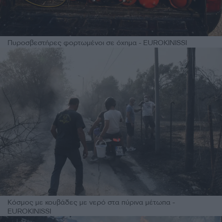
Πυροσβεστήρες φορτωμένοι σε όχημα - EUROKINISSI
Κόσμος με κουβάδες με νερό στα πύρινα μέτωπα -
EUROKINISSI