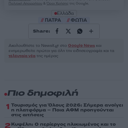
Πολιτική Απορρήτου
&
Όροι Χρήσης
της Google.
Ελλάδα
ΠΑΤΡΑ
ΦΩΤΙΑ
Share:
Ακολουθήστε το Νewsit.gr στο
Google News
και
ενημερωθείτε πρώτοι για όλη την ειδησεογραφία και τα
τελευταία νέα
της ημέρας
Πιο δημοφιλή
1
Τουρισμός για Όλους 2026: Σήμερα ανοίγει
η πλατφόρμα – Ποια ΑΦΜ προηγούνται
στις αιτήσεις
2
Κυψέλη: Ο περίεργος ηλικιωμένος και το