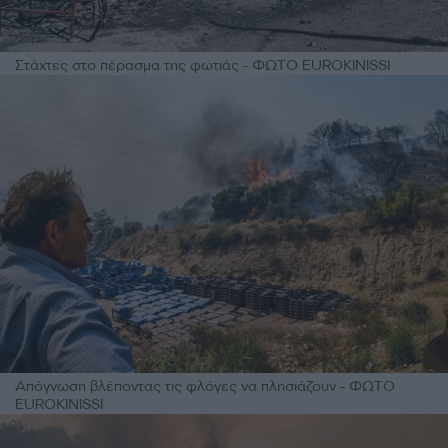
Στάχτες στο πέρασμα της φωτιάς - ΦΩΤΟ EUROKINISSI
Απόγνωση βλέποντας τις φλόγες να πλησιάζουν - ΦΩΤΟ
EUROKINISSI