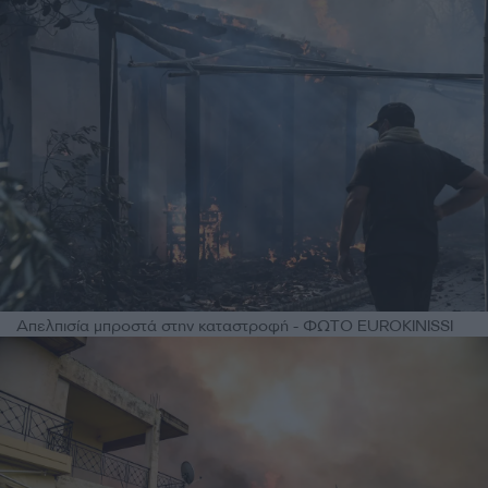
Απελπισία μπροστά στην καταστροφή - ΦΩΤΟ EUROKINISSI