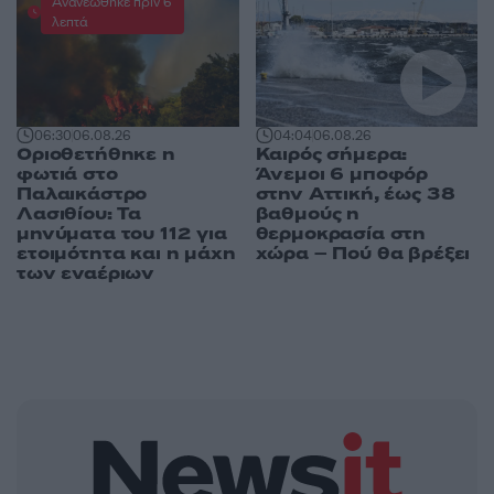
Ανανεώθηκε πριν 6
λεπτά
04:04
06.08.26
06:30
06.08.26
Καιρός σήμερα:
Οριοθετήθηκε η
Άνεμοι 6 μποφόρ
φωτιά στο
στην Αττική, έως 38
Παλαικάστρο
βαθμούς η
Λασιθίου: Τα
θερμοκρασία στη
μηνύματα του 112 για
χώρα – Πού θα βρέξει
ετοιμότητα και η μάχη
των εναέριων