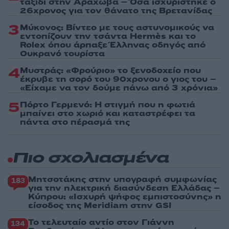
ταξίδι στην Αράχωβα – Όσα ισχυρίστηκε ο
26χρονος για τον θάνατο της Βρετανίδας
3
Μύκονος: Βίντεο με τους αστυνομικούς να
εντοπίζουν την τσάντα Hermès και το
Rolex όπου άρπαξε Έλληνας οδηγός από
Ουκρανό τουρίστα
4
Μυστράς: «Φρούριο» το ξενοδοχείο που
έκρυβε τη σορό του 90χρονου ο γιος του –
«Είχαμε να τον δούμε πάνω από 3 χρόνια»
5
Πόρτο Γερμενό: Η στιγμή που η φωτιά
μπαίνει στο χωριό και καταστρέφει τα
πάντα στο πέρασμά της
Πιο σχολιασμένα
Μητσοτάκης στην υπογραφή συμφωνίας
183
για την ηλεκτρική διασύνδεση Ελλάδας –
Κύπρου: «Ισχυρή ψήφος εμπιστοσύνης» η
είσοδος της Meridiam στην GSI
Το τελευταίο αντίο στον Γιάννη
134