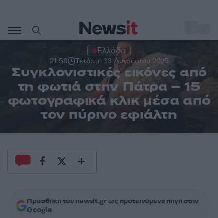
Μετάβαση
σε
o
30
περιεχόμενο
Ελλάδα
21:58
Τετάρτη 13 Αυγούστου 2025
Συγκλονιστικές εικόνες από
τη φωτιά στην Πάτρα – 15
φωτογραφικά κλικ μέσα από
τον πύρινο εφιάλτη
Προσθήκη του newsit.gr ως προτεινόμενη πηγή στην
Google