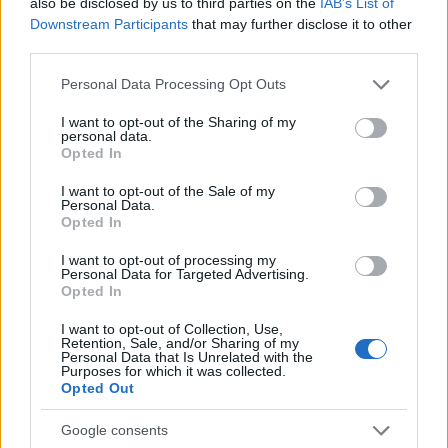
also be disclosed by us to third parties on the
IAB’s List of
Downstream Participants
that may further disclose it to other
third parties.
Please note that this website/app uses one or more Google
Personal Data Processing Opt Outs
services and may gather and store information including but
not limited to your visit or usage behaviour. You may click to
I want to opt-out of the Sharing of my
personal data.
grant or deny consent to Google and its third-party tags to
Opted In
use your data for below specified purposes in below Google
consent section.
I want to opt-out of the Sale of my
Personal Data.
Opted In
Ένας άνδρας σώζει κατσίκες, στην περιοχή Βούντενη Αχαΐας -
I want to opt-out of processing my
Personal Data for Targeted Advertising.
Thanassis Stavrakis / ΑP
Opted In
I want to opt-out of Collection, Use,
Retention, Sale, and/or Sharing of my
Personal Data that Is Unrelated with the
Purposes for which it was collected.
Opted Out
Google consents