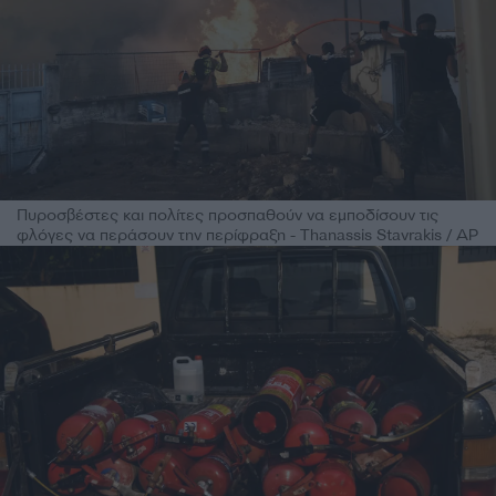
Πυροσβέστες και πολίτες προσπαθούν να εμποδίσουν τις
φλόγες να περάσουν την περίφραξη - Thanassis Stavrakis / AP