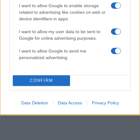
I want to allow Google to enable storage
related to advertising like cookies on web or
device identifiers in apps.
I want to allow my user data to be sent to
Google for online advertising purposes.
Μία γυναίκα σώζει γάτα από τη μανία της φωτιάς - Thanassis
I want to allow Google to send me
Stavrakis / AP
personalized advertising.
Σε απόγνωση πολλοί κάτοικοι στέκονταν
ανήμποροι μπροστά στις περιουσίες τους και τις
έβλεπαν να γίνονται στάχτη.
CONFIRM
Η μανία της φωτιάς, τεράστια…
Data Deletion
Data Access
Privacy Policy
ΔΙΑΦΗΜΙΣΗ