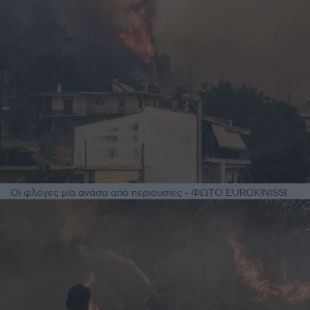
Οι φλόγες μία ανάσα από περιουσίες - ΦΩΤΟ EUROKINISSI