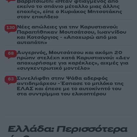
Βαρβιτσιώτη: «Ήταν φτιαγμένος από
εκείνο το σπάνιο μέταλλο μιας άλλης
εποχής», είπε ο Κυριάκος Μητσοτάκης
στον επικήδειο
Νέες απώλειες για την Καρυστιανού:
130
Παραιτήθηκαν Μουτσάτσου, Ιωαννίδου
και Κοτσόργιος - «Αποχωρώ από μια
αυταπάτη»
Αυγερινός, Μουτσάτσου και ακόμη 20
68
πρώην στελέχη κατά Καρυστιανού: «Δεν
αποχωρήσαμε για καρέκλες», αιχμές για
«συγκεντρωτικό μοντέλο»
Συνελήφθη στην Ψάθα αδερφός
63
αντιδημάρχου - Έσπασε το μπλόκο της
ΕΛΑΣ και έπεσε με το αυτοκίνητό του
στα συντρίμμια του ελικοπτέρου
Ελλάδα: Περισσότερα