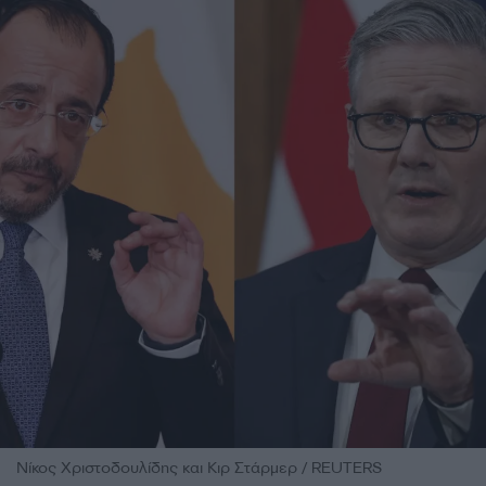
Νίκος Χριστοδουλίδης και Κιρ Στάρμερ / REUTERS