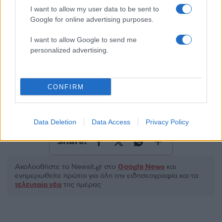
I want to allow my user data to be sent to
Google for online advertising purposes.
2000 /2000
I want to allow Google to send me
Υποβολή σχολίου
personalized advertising.
Όροι Χρήσης
. Το site προστατεύεται από reCAPTCHA, ισχύουν
Πολιτική Απορρήτου
&
Όροι Χρήσης
της Google.
CONFIRM
Ελλάδα
ΒΡΕΤΑΝΙΑ
ΚΙΡ ΣΤΑΡΜΕΡ
ΚΥΠΡΟΣ
ΝΙΚΟΣ ΧΡΙΣΤΟΔΟΥΛΙΔΗΣ
Data Deletion
Data Access
Privacy Policy
Share:
Ακολουθήστε το Νewsit.gr στο
Google News
και
ενημερωθείτε πρώτοι για όλη την ειδησεογραφία και τα
τελευταία νέα
της ημέρας