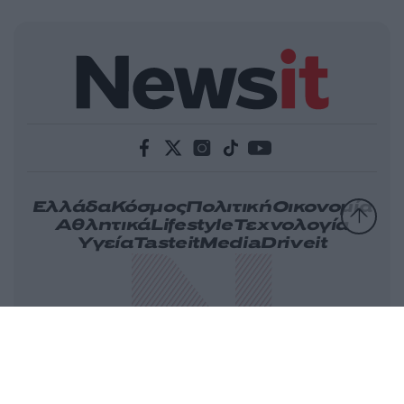
Ελλάδα
Κόσμος
Πολιτική
Οικονομία
Αθλητικά
Lifestyle
Τεχνολογία
Υγεία
Tasteit
Media
Driveit
Πρωτοσέλιδα
Γνώμη
Melas Blog