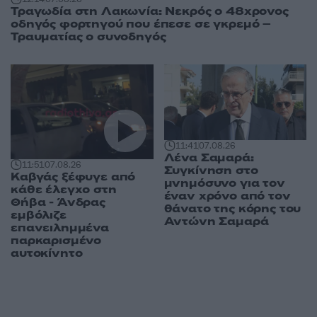
Τραγωδία στη Λακωνία: Νεκρός ο 48χρονος
οδηγός φορτηγού που έπεσε σε γκρεμό –
Τραυματίας ο συνοδηγός
11:41
07.08.26
Λένα Σαμαρά:
11:51
07.08.26
Συγκίνηση στο
Καβγάς ξέφυγε από
μνημόσυνο για τον
κάθε έλεγχο στη
έναν χρόνο από τον
Θήβα - Άνδρας
θάνατο της κόρης του
εμβόλιζε
Αντώνη Σαμαρά
επανειλημμένα
παρκαρισμένο
αυτοκίνητο