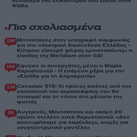
σύνδεσμο του ελικοπτέρου που έπεσε στην
Ψάθα
Πιο σχολιασμένα
Μητσοτάκης στην υπογραφή συμφωνίας
198
για την ηλεκτρική διασύνδεση Ελλάδας –
Κύπρου: «Ισχυρή ψήφος εμπιστοσύνης» η
είσοδος της Meridiam στην GSI
Έφυγαν οι συνεργάτες, μένει η Μαρία
184
Καρυστιανού - Η επόμενη μέρα για την
«Ελπίδα για τη Δημοκρατία»
Canadair 515: Οι πρώτες εικόνες από την
129
κατασκευή του αεροσκάφους που θα
επιχειρεί και τη νύχτα στα μέτωπα της
φωτιάς
Αυγερινός, Μουτσάτσου και ακόμη 20
86
πρώην στελέχη κατά Καρυστιανού: «Δεν
αποχωρήσαμε για καρέκλες», αιχμές για
«συγκεντρωτικό μοντέλο»