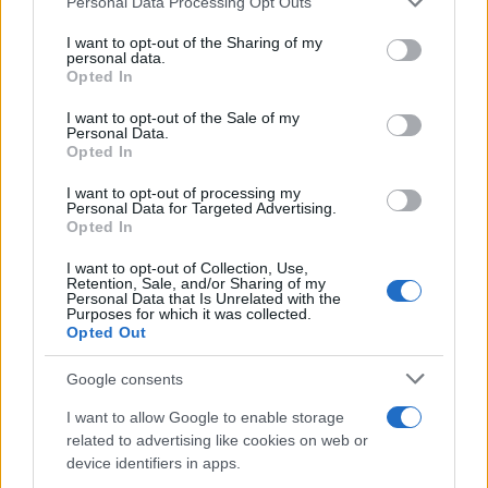
Personal Data Processing Opt Outs
services and may gather and store information including but
not limited to your visit or usage behaviour. You may click to
I want to opt-out of the Sharing of my
personal data.
Τροχαίο στις Σέρρες:
Marfin: Η 46χρονη πή
grant or deny consent to Google and its third-party tags to
Opted In
«Ξαφνικά μου ήρθε το
προθεσμία για να
use your data for below specified purposes in below Google
αυτοκίνητο, προσπάθησα
απολογηθεί την Τρίτη
consent section.
I want to opt-out of the Sale of my
να φύγω αριστερά» λέει ο
«Είναι αθώα, συμμετε
Personal Data.
οδηγός του φορτηγού
στη διαδήλωση όπως 
Opted In
100.000 άτομα»
I want to opt-out of processing my
Personal Data for Targeted Advertising.
Σχόλια
Opted In
I want to opt-out of Collection, Use,
Retention, Sale, and/or Sharing of my
Personal Data that Is Unrelated with the
Purposes for which it was collected.
Opted Out
Σχολίασε εδώ
Google consents
I want to allow Google to enable storage
50 /50
related to advertising like cookies on web or
device identifiers in apps.