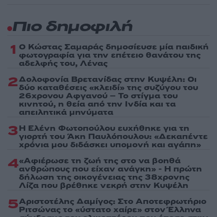
Πιο δημοφιλή
1
Ο Κώστας Σαμαράς δημοσίευσε μία παιδική
φωτογραφία για την επέτειο θανάτου της
αδελφής του, Λένας
2
Δολοφονία Βρετανίδας στην Κυψέλη: Οι
δύο καταθέσεις «κλειδί» της συζύγου του
26χρονου Αφγανού – Το στίγμα του
κινητού, η θεία από την Ινδία και τα
απειλητικά μηνύματα
3
Η Ελένη Φωτοπούλου ευχήθηκε για τη
γιορτή του Άκη Παυλόπουλου: «Δεκαπέντε
χρόνια μου διδάσκει υπομονή και αγάπη»
4
«Αφιέρωσε τη ζωή της στο να βοηθά
ανθρώπους που είχαν ανάγκη» - Η πρώτη
δήλωση της οικογένειας της 38χρονης
Λίζα που βρέθηκε νεκρή στην Κυψέλη
5
Αριστοτέλης Δαμίγος: Στο Αποτεφρωτήριο
Ριτσώνας το «ύστατο χαίρε» στον Έλληνα