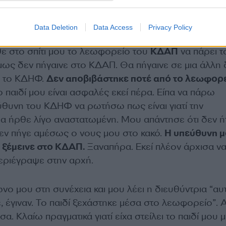
Data Deletion
Data Access
Privacy Policy
θε στο σπίτι μου το λεωφορείο του
ΚΔΑΠ
να πάρει τ
μως δεν πήγαινε στο ΚΔΑΠ. Θα πήγαινε σε μια άλλη
η, το ΚΔΗΦ.
Δεν αποβιβάστηκε ποτέ από το λεωφορε
παιδί μου είναι ασφαλές εκεί πέρα. Είπα να πάρω
θυνη του ΚΔΗΦ να ρωτήσω πως είναι γιατί την
 ήρθε λίγο αναστατωμένη. Μου απάντησε ότι δεν ή
ν πήγε αμέσως ο νους μου στο κακό.
Η υπεύθυνη 
α ξέμεινε στο ΚΔΑΠ.
Ξαναπήρα. Εκεί πλέον άρχισα ν
περιέγραψε στην αρχή.
νο μου στη συνέχεια και μου λέει η διευθύντρια “αυ
, έγιναν. Το παιδί ξεχάστηκε μέσα στο λεωφορείο”. 
α. Κλαίω πραγματικά γιατί είχα στείλει το παιδί μου μ