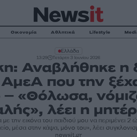
Οικονομία
Αθλητικά
Lifestyle
Medi
Ελλάδα
13:29
Τετάρτη 3 Ιουνίου 2026
η: Αναβλήθηκε η δ
 ΑμεΑ που την ξέχ
 – «Θόλωσα, νόμιζ
λής», λέει η μητέρ
α με την εικόνα του παιδιού μου να περιμένει 2 
ίο, μέσα στην κάψα, μόνο του», λέει συγκλονισ
newsit.gr