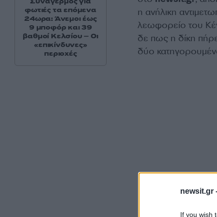
Συναγερμός για
φωτιές τα επόμενα
η ανήλικη αντιμετω
24ωρα: Άνεμοι έως
λεωφορείο του Κέν
9 μποφόρ και 39
βαθμοί Κελσίου – Οι
δε πως η δίκη πήρ
«επικίνδυνες»
δύο κατηγορουμέν
περιοχές
newsit.gr 
If you wish 