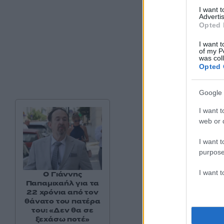
I want 
Advertis
Opted 
I want t
of my P
was col
Opted 
Google 
I want t
web or d
I want t
purpose
I want 
Ο Γιάννης
Παπαμιχαήλ για τα
22 χρόνια από τον
θάνατο του πατέρα
του: «Δεν θα σε
ξεχάσω ποτέ»