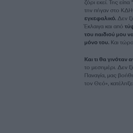
ζόρι εκεί. Της είπα
την πήγαν στο ΚΔΗ
εγκεφαλικό.
Δεν ξέ
Έκλαιγα και από
τύ
του παιδιού μου ν
μόνο του.
Και τώρα
Και τι θα γινόταν
το μεσημέρι. Δεν 
Παναγία, μας βοήθ
τον Θεό», κατέληξε