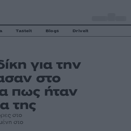
o
Αθήνα
34
C
a
Tasteit
Blogs
Driveit
ίκη για την
ασαν στο
α πως ήταν
α της
ώρες στο
μένη στο