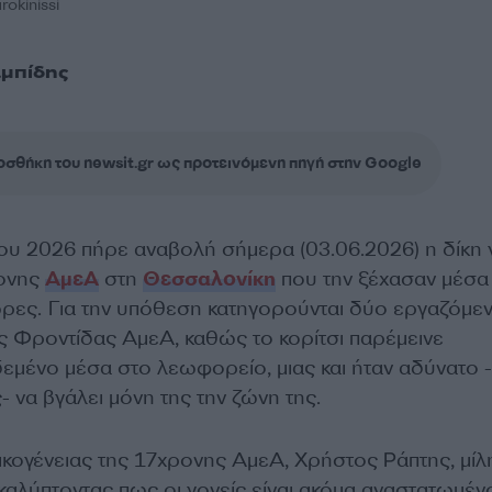
okinissi
μπίδης
σθήκη του newsit.gr ως προτεινόμενη πηγή στην Google
ου 2026 πήρε αναβολή σήμερα (03.06.2026) η δίκη γ
ονης
ΑμεΑ
στη
Θεσσαλονίκη
που την ξέχασαν μέσα
ρες. Για την υπόθεση κατηγορούνται δύο εργαζόμεν
 Φροντίδας ΑμεΑ, καθώς το κορίτσι παρέμεινε
δεμένο μέσα στο λεωφορείο, μιας και ήταν αδύνατο
- να βγάλει μόνη της την ζώνη της.
ικογένειας της 17χρονης ΑμεΑ, Χρήστος Ράπτης, μί
οκαλύπτοντας πως οι γονείς είναι ακόμα αναστατωμέν