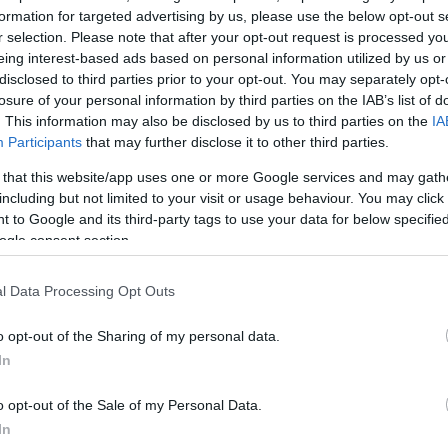
 καταγγέλλει πως
η 17χρονη ΑμεΑ βρέθηκε εντελώς
formation for targeted advertising by us, please use the below opt-out s
r selection. Please note that after your opt-out request is processed y
ίνη κάλεσε το Κέντρο Φροντίδας,
αλλιώς θα είχε
eing interest-based ads based on personal information utilized by us or
μέρι, σε πολύ χειρότερη κατάσταση.
disclosed to third parties prior to your opt-out. You may separately opt-
losure of your personal information by third parties on the IAB’s list of
. This information may also be disclosed by us to third parties on the
IA
α καρέ – καρέ το «θρίλερ» που εκτυλίχθηκε στην ανα
Participants
that may further disclose it to other third parties.
αλύπτοντας πως δεν μπορούσε να σταματήσει να κλα
παιδί της ήταν 2 ώρες μόνο του και δεμένο μέσα στ
 that this website/app uses one or more Google services and may gath
including but not limited to your visit or usage behaviour. You may click 
ανε αφόρητη ζέστη.
 to Google and its third-party tags to use your data for below specifi
ogle consent section.
ως στην περίπτωση που δεν είχε πάρει εκείνη τυχαία
βρεθεί το μεσημέρι, σε κακή κατάσταση.
l Data Processing Opt Outs
o opt-out of the Sharing of my personal data.
ΔΙΑΦΗΜΙΣΗ
In
o opt-out of the Sale of my Personal Data.
In