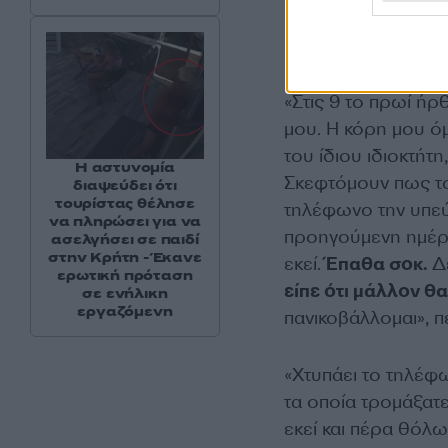
«Στις 9 το πρωί ήρ
μου. Η κόρη μου ό
του ίδιου ιδιοκτήτ
Η αστυνομία
Σκεφτόμουν πως το 
διαψεύδει ότι
τουρίστας θέλησε
τηλέφωνο την υπεύ
να πληρώσει για να
προηγούμενη ημέρα
ασελγήσει σε παιδί
στην Κρήτη - Έκανε
εκεί.
Έπαθα σοκ.
Δε
ερωτική πρόταση
είπε ότι μάλλον θ
σε ενήλικη
εργαζόμενη
πανικοβάλλομαι», 
«Χτυπάει το τηλέφω
τα οποία τρομάξατε
εκεί και πέρα θόλωσ