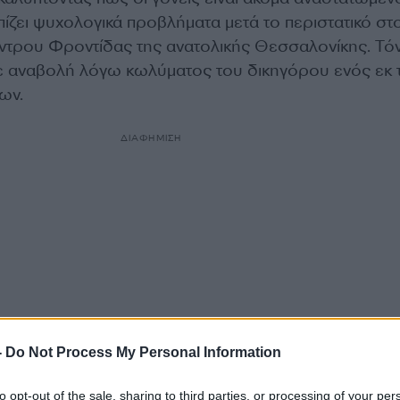
πίζει ψυχολογικά προβλήματα μετά το περιστατικό στ
τρου Φροντίδας της ανατολικής Θεσσαλονίκης. Τό
ε αναβολή λόγω κωλύματος του δικηγόρου ενός εκ 
ων.
ΔΙΑΦΗΜΙΣΗ
-
Do Not Process My Personal Information
to opt-out of the sale, sharing to third parties, or processing of your per