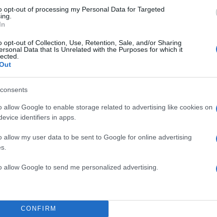
to opt-out of processing my Personal Data for Targeted
ing.
In
o opt-out of Collection, Use, Retention, Sale, and/or Sharing
ersonal Data that Is Unrelated with the Purposes for which it
lected.
Out
consents
o allow Google to enable storage related to advertising like cookies on
evice identifiers in apps.
o allow my user data to be sent to Google for online advertising
s.
to allow Google to send me personalized advertising.
CONFIRM