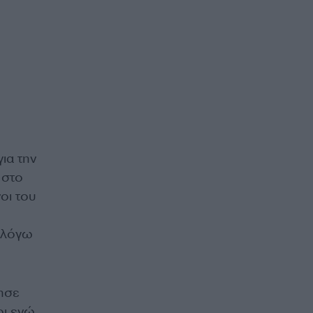
ια την
 στο
οι του
 -λόγω
λησε
οι ενώ