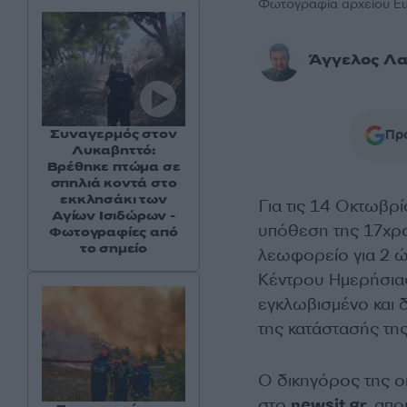
Φωτογραφία αρχείου Eur
Άγγελος Λα
Συναγερμός στον
Προ
Λυκαβηττό:
Βρέθηκε πτώμα σε
σπηλιά κοντά στο
εκκλησάκι των
Για τις 14 Οκτωβρί
Αγίων Ισιδώρων -
υπόθεση της 17χρ
Φωτογραφίες από
το σημείο
λεωφορείο για 2 ώ
Κέντρου Ημερήσιας
εγκλωβισμένο και 
της κατάστασής της
Ο δικηγόρος της ο
στο
newsit.gr
, απ