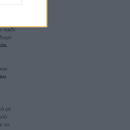
ο παιδί
 δομή
ίο.
ταν
μου
α
τά με
Από
ε το