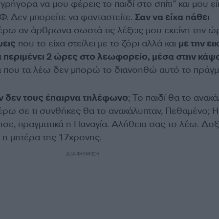
 “γρήγορα να μου φέρεις το παιδί στο σπίτι” και μου εί
Φ. Δεν μπορείτε να φανταστείτε.
Σαν να είχα πάθει
ρω αν άρθρωνα σωστά τις λέξεις μου εκείνη την ώ
ψεις
που το είχα στείλει με το ζόρι αλλά και
με την ει
α περιμένει 2 ώρες στο λεωφορείο, μέσα στην κάψ
 που τα λέω δεν μπορώ το διανοηθώ αυτό το πράγμ
 αν δεν τους έπαιρνα τηλέφωνο
; Το παιδί θα το ανακ
ξέρω σε τι συνθήκες θα το ανακάλυπταν, Πεθαμένο; Η
ησε, πραγματικά η Παναγία. Αλήθεια σας το λέω. Δο
 η μητέρα της 17χρονης.
ΔΙΑΦΗΜΙΣΗ