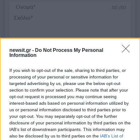
50 /50
2000 /2000
newsit.gr -
Do Not Process My Personal
Information
Υποβολή σχολίου
If you wish to opt-out of the sale, sharing to third parties, or
Όροι Χρήσης
. Το site προστατεύεται από reCAPTCHA, ισχύουν
Πολιτική Απορρήτου
&
Όροι Χρήσης
της Google.
processing of your personal or sensitive information for
targeted advertising by us, please use the below opt-out
Ελλάδα
section to confirm your selection. Please note that after your
ΓΡΕΒΕΝΑ
ΤΡΟΧΑΙΟ
opt-out request is processed you may continue seeing
interest-based ads based on personal information utilized by
Share:
us or personal information disclosed to third parties prior to
your opt-out. You may separately opt-out of the further
Ακολουθήστε το Νewsit.gr στο
Google News
και
disclosure of your personal information by third parties on the
ενημερωθείτε πρώτοι για όλη την ειδησεογραφία και τα
IAB’s list of downstream participants. This information may
τελευταία νέα
της ημέρας
also be disclosed by us to third parties on the
IAB’s List of