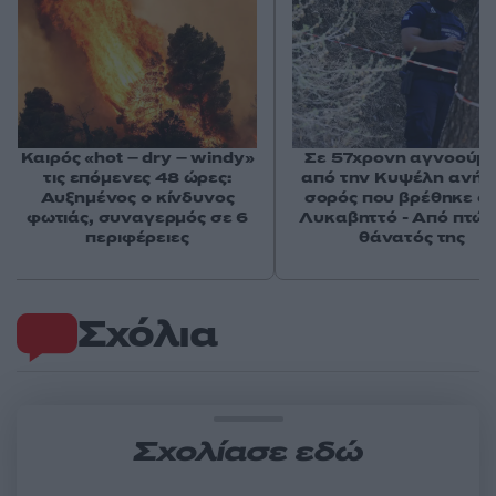
Καιρός «hot – dry – windy»
Σε 57χρονη αγνοούμ
τις επόμενες 48 ώρες:
από την Κυψέλη ανήκε
Αυξημένος ο κίνδυνος
σορός που βρέθηκε σ
φωτιάς, συναγερμός σε 6
Λυκαβηττό - Από πτώσ
περιφέρειες
θάνατός της
Σχόλια
Σχολίασε εδώ