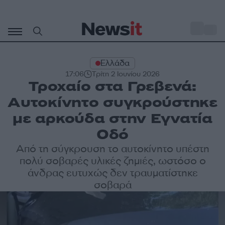
Μετάβαση
σε
o
35
περιεχόμενο
Ελλάδα
17:06
Τρίτη 2 Ιουνίου 2026
Τροχαίο στα Γρεβενά:
Αυτοκίνητο συγκρούστηκε
με αρκούδα στην Εγνατία
Οδό
Από τη σύγκρουση το αυτοκίνητο υπέστη
πολύ σοβαρές υλικές ζημιές, ωστόσο ο
άνδρας ευτυχώς δεν τραυματίστηκε
σοβαρά