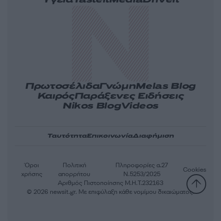
Υγεία
Tasteit
Media
Driveit
Πρωτοσέλιδα
Γνώμη
Melas Blog
Καιρός
Παράξενες Ειδήσεις
Nikos Blog
Videos
Ταυτότητα
Επικοινωνία
Διαφήμιση
Όροι
Πολιτική
Πληροφορίες α.27
Cookies
χρήσης
απορρήτου
Ν.5253/2025
Αριθμός Πιστοποίησης Μ.Η.Τ.232163
© 2026 newsit.gr. Με επιφύλαξη κάθε νομίμου δικαιώματος.