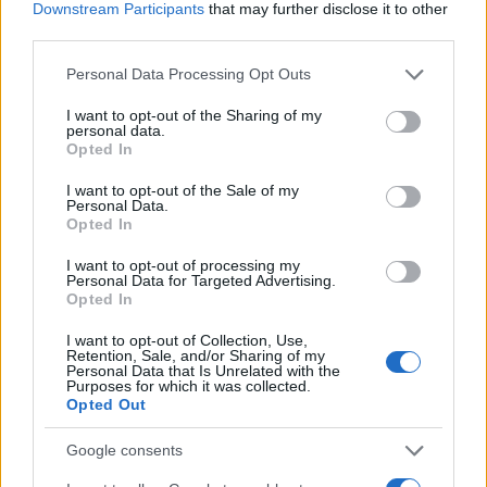
Downstream Participants
that may further disclose it to other
third parties.
Please note that this website/app uses one or more Google
Personal Data Processing Opt Outs
services and may gather and store information including but
Πιο δημοφιλή
not limited to your visit or usage behaviour. You may click to
I want to opt-out of the Sharing of my
personal data.
grant or deny consent to Google and its third-party tags to
Opted In
1
use your data for below specified purposes in below Google
Σοκαριστική υπόθεση στην Κρήτη:
Τουρίστας ρωτούσε πόσο να πληρώσει για
consent section.
I want to opt-out of the Sale of my
να ασελγήσει σε 10χρονο κορίτσι - Το παιδί
Personal Data.
καθόταν αμέριμνο σε αυλή επιχείρησης
Opted In
2
Δεν ήταν μόνο η ταχύτητα που οδήγησε
I want to opt-out of processing my
στο τροχαίο στις Σέρρες με νεκρούς μητέρα
Personal Data for Targeted Advertising.
και γιο - «Ίσως κάτι απέσπασε την προσοχή
Opted In
του οδηγού» λέει πραγματογνώμονας
I want to opt-out of Collection, Use,
3
Πέθανε ο Γουίλιαμ Όρμπιτ, παραγωγός του
Retention, Sale, and/or Sharing of my
εμβληματικού άλμπουμ της Μαντόνα «Ray
Personal Data that Is Unrelated with the
of Light»
Purposes for which it was collected.
Opted Out
4
Ανησυχία από το ξέσπασμα του ιού του
Δυτικού Νείλου με κρούσματα στην Αττική
Google consents
- «Καμπανάκι» από τον Ιατρικό Σύλλογο
Αθηνών για την προστασία της δημόσιας