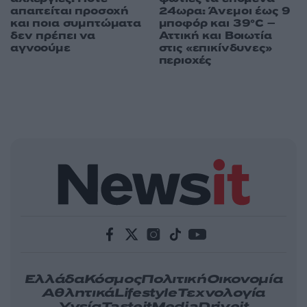
απαιτείται προσοχή
24ωρα: Άνεμοι έως 9
και ποια συμπτώματα
μποφόρ και 39°C –
δεν πρέπει να
Αττική και Βοιωτία
αγνοούμε
στις «επικίνδυνες»
περιοχές
Ελλάδα
Κόσμος
Πολιτική
Οικονομία
Αθλητικά
Lifestyle
Τεχνολογία