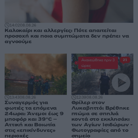
14:02
08.08.26
Καλοκαίρι και αλλεργίες: Πότε απαιτείται
προσοχή και ποια συμπτώματα δεν πρέπει να
αγνοούμε
Ανανεώθηκε πριν 3
21
ώρες
13:43
08.08.26
12:39
08.08.26
Συναγερμός για
Θρίλερ στον
φωτιές τα επόμενα
Λυκαβηττό: Βρέθηκε
24ωρα: Άνεμοι έως 9
πτώμα σε σπηλιά
μποφόρ και 39°C –
κοντά στο εκκλησάκι
Αττική και Βοιωτία
των Αγίων Ισιδώρων -
στις «επικίνδυνες»
Φωτογραφίες από το
περιοχές
σημείο