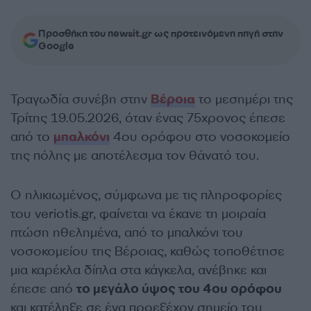
Προσθήκη του newsit.gr ως προτεινόμενη πηγή στην
Google
Τραγωδία συνέβη στην
Βέροια
το μεσημέρι της
Τρίτης 19.05.2026, όταν ένας 75χρονος έπεσε
από το
μπαλκόνι
4ου ορόφου στο νοσοκομείο
της πόλης με αποτέλεσμα τον θάνατό του.
Ο ηλικιωμένος, σύμφωνα με τις πληροφορίες
του veriotis.gr, φαίνεται να έκανε τη μοιραία
πτώση ηθελημένα, από το μπαλκόνι του
νοσοκομείου της Βέροιας, καθώς τοποθέτησε
μια καρέκλα δίπλα στα κάγκελα, ανέβηκε και
έπεσε από
το μεγάλο ύψος του 4ου ορόφου
και κατέληξε σε ένα προεξέχον σημείο του