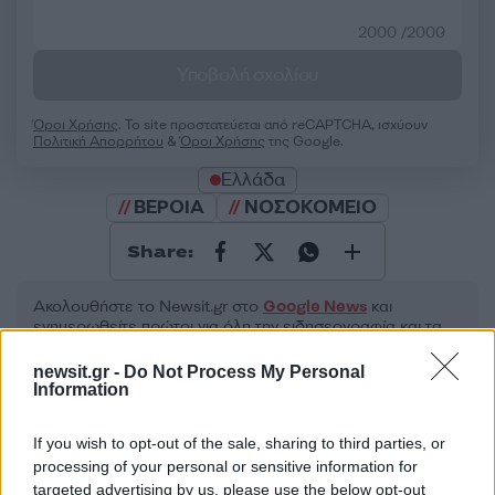
2000 /2000
Υποβολή σχολίου
Όροι Χρήσης
. Το site προστατεύεται από reCAPTCHA, ισχύουν
Πολιτική Απορρήτου
&
Όροι Χρήσης
της Google.
Ελλάδα
ΒΕΡΟΙΑ
ΝΟΣΟΚΟΜΕΙΟ
Share:
Ακολουθήστε το Νewsit.gr στο
Google News
και
ενημερωθείτε πρώτοι για όλη την ειδησεογραφία και τα
τελευταία νέα
της ημέρας
newsit.gr -
Do Not Process My Personal
Information
If you wish to opt-out of the sale, sharing to third parties, or
processing of your personal or sensitive information for
Πιο δημοφιλή
targeted advertising by us, please use the below opt-out