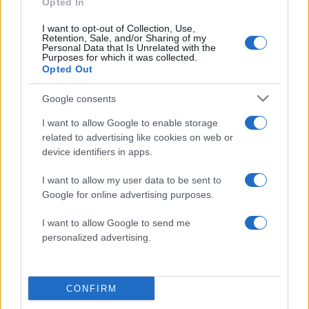
Opted In
Πιο σχολιασμένα
I want to opt-out of Collection, Use,
Retention, Sale, and/or Sharing of my
Personal Data that Is Unrelated with the
Purposes for which it was collected.
Marfin: Η 46χρονη πήρε προθεσμία για
101
Opted Out
να απολογηθεί την Τρίτη – «Είναι αθώα,
συμμετείχε στη διαδήλωση όπως και
100.000 άτομα»
Google consents
Βγήκαν ξανά τα μαχαίρια στην Ελπίδα
94
I want to allow Google to enable storage
για τη Δημοκρατία: «Καρυστιανού,
related to advertising like cookies on web or
Γρατσία και Γαλανός μετέτρεψαν το
device identifiers in apps.
κίνημα σε φοβικό αρχηγικό κόμμα»
Μεταφορές χρημάτων: Πότε μπορεί να
72
I want to allow my user data to be sent to
θεωρηθούν δωρεές και να επιβληθεί
Google for online advertising purposes.
φόρος – Τι ισχυεί για τις γονικές παροχές
Απίστευτο κι όμως αληθινό -
I want to allow Google to send me
70
Aναστέλλονται τα τακτικά ραντεβού του
personalized advertising.
αγγειοχειρουργού του νοσοκομείου
Χανίων επειδή κλάπηκε το μηχανάκι του
γιατρού
CONFIRM
Σούπερ μάρκετ: Νέες μειώσεις τιμών –
60
916 προϊόντα στην εθνική πρωτοβουλία,