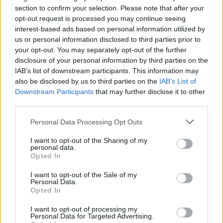
section to confirm your selection. Please note that after your
1
Σοκαριστική υπόθεση στην Κρήτη:
opt-out request is processed you may continue seeing
Τουρίστας ρωτούσε πόσο να πληρώσει για
interest-based ads based on personal information utilized by
να ασελγήσει σε 10χρονο κορίτσι - Το παιδί
us or personal information disclosed to third parties prior to
καθόταν αμέριμνο σε αυλή επιχείρησης
your opt-out. You may separately opt-out of the further
2
Δεν ήταν μόνο η ταχύτητα που οδήγησε
disclosure of your personal information by third parties on the
στο τροχαίο στις Σέρρες με νεκρούς μητέρα
IAB’s list of downstream participants. This information may
και γιο - «Ίσως κάτι απέσπασε την προσοχή
also be disclosed by us to third parties on the
IAB’s List of
του οδηγού» λέει πραγματογνώμονας
Downstream Participants
that may further disclose it to other
3
Πέθανε ο Γουίλιαμ Όρμπιτ, παραγωγός του
third parties.
εμβληματικού άλμπουμ της Μαντόνα «Ray
of Light»
Please note that this website/app uses one or more Google
Personal Data Processing Opt Outs
services and may gather and store information including but
4
Ανησυχία από το ξέσπασμα του ιού του
not limited to your visit or usage behaviour. You may click to
I want to opt-out of the Sharing of my
Δυτικού Νείλου με κρούσματα στην Αττική
personal data.
grant or deny consent to Google and its third-party tags to
- «Καμπανάκι» από τον Ιατρικό Σύλλογο
Opted In
Αθηνών για την προστασία της δημόσιας
use your data for below specified purposes in below Google
υγείας
consent section.
I want to opt-out of the Sale of my
Personal Data.
5
Ryanair: «Ένα κομμάτι του προσώπου του
Opted In
ήταν σαν πλαστελίνη», συγκλονίζει η
επιβάτιδα που έσωσε τον Σέρβο όταν
I want to opt-out of processing my
έσπασε το παράθυρο του αεροπλάνου
Personal Data for Targeted Advertising.