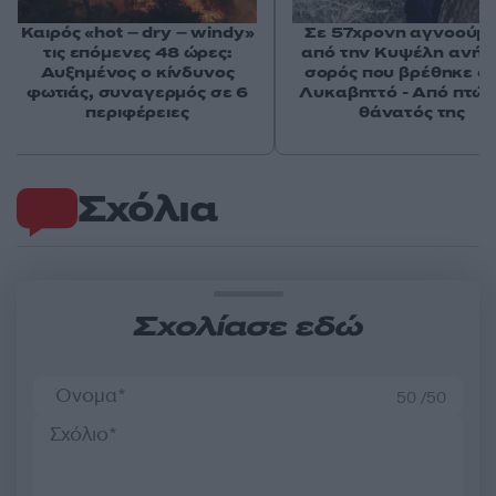
Καιρός «hot – dry – windy»
Σε 57χρονη αγνοούμ
τις επόμενες 48 ώρες:
από την Κυψέλη ανήκε
Αυξημένος ο κίνδυνος
σορός που βρέθηκε σ
φωτιάς, συναγερμός σε 6
Λυκαβηττό - Από πτώσ
περιφέρειες
θάνατός της
Σχόλια
Σχολίασε εδώ
50 /50