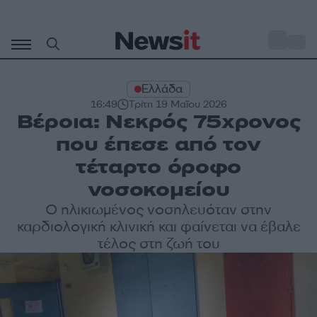
Μετάβαση
σε
o
35
περιεχόμενο
Ελλάδα
16:49
Τρίτη 19 Μαΐου 2026
Βέροια: Νεκρός 75χρονος
που έπεσε από τον
τέταρτο όροφο
νοσοκομείου
Ο ηλικιωμένος νοσηλευόταν στην
καρδιολογική κλινική και φαίνεται να έβαλε
τέλος στη ζωή του