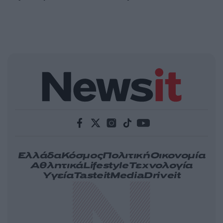
Ελλάδα
Κόσμος
Πολιτική
Οικονομία
Αθλητικά
Lifestyle
Τεχνολογία
Υγεία
Tasteit
Media
Driveit