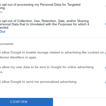
to opt-out of processing my Personal Data for Targeted
ing.
In
o opt-out of Collection, Use, Retention, Sale, and/or Sharing
ersonal Data that Is Unrelated with the Purposes for which it
lected.
Out
consents
o allow Google to enable storage related to advertising like cookies on
evice identifiers in apps.
o allow my user data to be sent to Google for online advertising
s.
to allow Google to send me personalized advertising.
CONFIRM