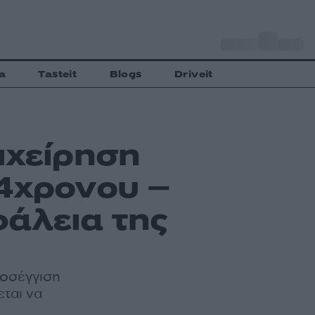
o
Αθήνα
30
C
a
Tasteit
Blogs
Driveit
ιχείρηση
4χρονου –
φάλεια της
ροσέγγιση
εται να