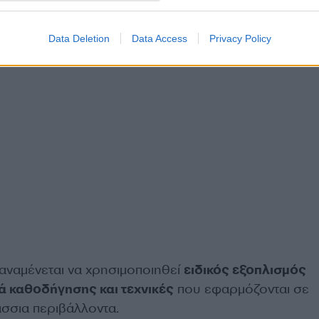
Data Deletion
Data Access
Privacy Policy
 αναμένεται να χρησιμοποιηθεί
ειδικός εξοπλισμός
ά καθοδήγησης και τεχνικές
που εφαρμόζονται σε
άσσια περιβάλλοντα.