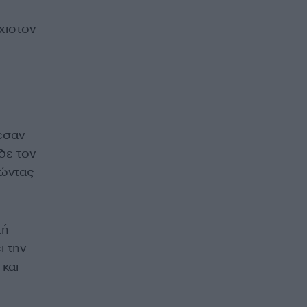
χιστον
εσαν
δε τον
τώντας
τή
ι την
και