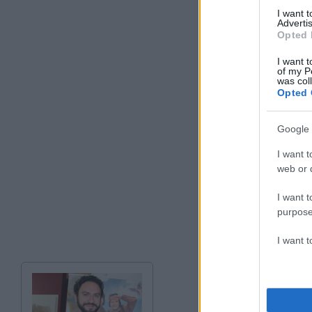
I want 
Advertis
Opted 
I want t
of my P
was col
Opted 
Google 
I want t
web or d
I want t
purpose
I want 