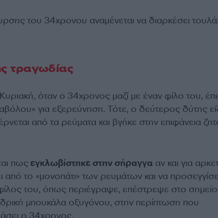
υρσης του 34χρονου αναμένεται να διαρκέσει τουλά
ης τραγωδίας
Κυριακή, όταν ο 34χρονος μαζί με έναν φίλο του, έπ
αβόλου» για εξερεύνηση. Τότε, ο δεύτερος δύτης εί
ρνεται από τα ρεύματα και βγήκε στην επιφάνεια ζη
αι πως
εγκλωβίστηκε στην σήραγγα
αν και για αρκε
 από το «μονοπάτι» των ρευμάτων και να προσεγγίσε
 φίλος του, όπως περιέγραψε, επέστρεψε στο σημείο 
δρική μπουκάλα οξυγόνου, στην περίπτωση που
ιάσει ο 34χρονος.