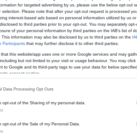
formation for targeted advertising by us, please use the below opt-out s
ίσκεται η σορός. Το συγκεκριμένο περιβάλλον απαιτ
r selection. Please note that after your opt-out request is processed y
αλείας και εξειδικευμένη τεχνική προσέγγιση.
eing interest-based ads based on personal information utilized by us or
disclosed to third parties prior to your opt-out. You may separately opt-
losure of your personal information by third parties on the IAB’s list of
σχεδιαστεί με κάθε λεπτομέρεια, καθώς δεν πρόκειται
. This information may also be disclosed by us to third parties on the
IA
η, αλλά για μια ιδιαίτερα σύνθετη διαδικασία που
Participants
that may further disclose it to other third parties.
προσέγγιση του σημείου, τη σταθεροποίηση της σορο
 that this website/app uses one or more Google services and may gath
ρά της στην επιφάνεια.
including but not limited to your visit or usage behaviour. You may click 
 to Google and its third-party tags to use your data for below specifi
ΔΙΑΦΗΜΙΣΗ
ogle consent section.
l Data Processing Opt Outs
o opt-out of the Sharing of my personal data.
In
o opt-out of the Sale of my Personal Data.
In