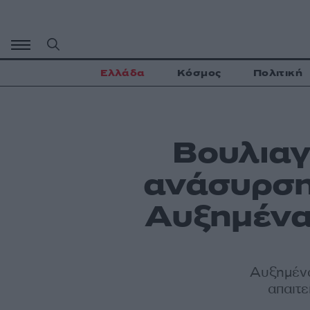
Μετάβαση
σε
περιεχόμενο
Ελλάδα
Κόσμος
Πολιτική
Βουλιαγ
ανάσυρση
Αυξημένα 
Αυξημένα
απαιτε