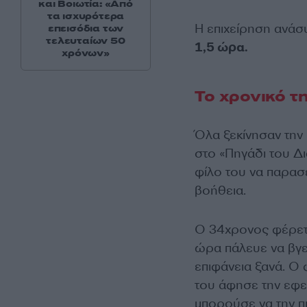
και Βοιωτία: «Από
τα ισχυρότερα
Η επιχείρηση ανάσ
επεισόδια των
τελευταίων 50
1,5 ώρα.
χρόνων»
Το χρονικό τ
Όλα ξεκίνησαν την 
στο «Πηγάδι του Δι
φίλο του να παρασέ
βοήθεια.
Ο 34χρονος φέρετ
ώρα πάλευε να βγει
επιφάνεια ξανά. Ο
του άφησε την εφε
μπορούσε να την π