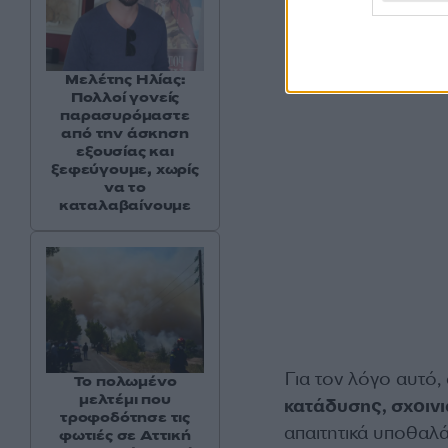
Μελέτης Ηλίας:
Πολλοί γονείς
παρασυρόμαστε
από την άσκηση
εξουσίας και
ξεφεύγουμε, χωρίς
να το
καταλαβαίνουμε
Για τον λόγο αυτό,
Το πολωμένο
μελτέμι που
κατάδυσης, σχοινι
τροφοδότησε τις
απαιτητικά υποθαλ
φωτιές σε Αττική