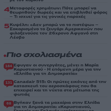
με τον καρκίνο
4
Μεταφορές χρημάτων: Πότε μπορεί να
θεωρηθούν δωρεές και να επιβληθεί φόρος
– Τι ισχυεί για τις γονικές παροχές
5
Κυψέλη: «Δεν μπορώ να το πιστέψω» –
Σοκαρισμένο το ζευγάρι Αμερικανών που
φιλοξενούσε τον 26χρονο Αφγανό στη
Λέσβο
Πιο σχολιασμένα
Έφυγαν οι συνεργάτες, μένει η Μαρία
184
Καρυστιανού - Η επόμενη μέρα για την
«Ελπίδα για τη Δημοκρατία»
Canadair 515: Οι πρώτες εικόνες από την
131
κατασκευή του αεροσκάφους που θα
επιχειρεί και τη νύχτα στα μέτωπα της
φωτιάς
Βγήκαν ξανά τα μαχαίρια στην Ελπίδα
68
για τη Δημοκρατία: «Καρυστιανού,