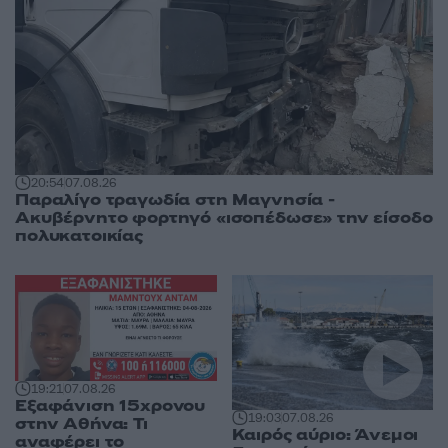
20:54
07.08.26
Παραλίγο τραγωδία στη Μαγνησία -
Ακυβέρνητο φορτηγό «ισοπέδωσε» την είσοδο
πολυκατοικίας
19:21
07.08.26
Εξαφάνιση 15χρονου
19:03
07.08.26
στην Αθήνα: Τι
Καιρός αύριο: Άνεμοι
αναφέρει το