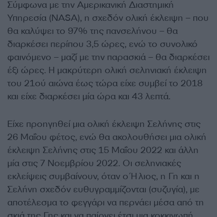
Σύμφωνα με την Αμερικανική Διαστημική
Υπηρεσία (NASA), η σχεδόν ολική έκλειψη – που
θα καλύψει το 97% της πανσελήνου – θα
διαρκέσει περίπου 3,5 ώρες, ενώ το συνολικό
φαινόμενο – μαζί με την παρασκιά – θα διαρκέσει
έξι ώρες. Η μακρύτερη ολική σεληνιακή έκλειψη
του 21ού αιώνα έως τώρα είχε συμβεί το 2018
και είχε διαρκέσει μία ώρα και 43 λεπτά.
Είχε προηγηθεί μια ολική έκλειψη Σελήνης στις
26 Μαΐου φέτος, ενώ θα ακολουθήσει μια ολική
έκλειψη Σελήνης στις 15 Μαΐου 2022 και άλλη
μία στις 7 Νοεμβρίου 2022. Οι σεληνιακές
εκλείψεις συμβαίνουν, όταν ο Ήλιος, η Γη και η
Σελήνη σχεδόν ευθυγραμμίζονται (συζυγία), με
αποτέλεσμα το φεγγάρι να περνάει μέσα από τη
σκιά της Γης και να παίρνει έτσι μια κοκκινωπή