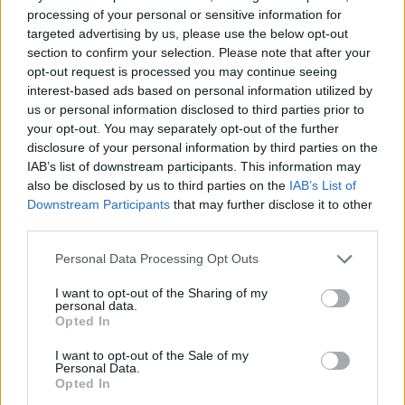
processing of your personal or sensitive information for
targeted advertising by us, please use the below opt-out
section to confirm your selection. Please note that after your
opt-out request is processed you may continue seeing
interest-based ads based on personal information utilized by
us or personal information disclosed to third parties prior to
your opt-out. You may separately opt-out of the further
disclosure of your personal information by third parties on the
IAB’s list of downstream participants. This information may
Ανησυχία από το ξέσπασμα
Σοκαριστική υπόθεση 
also be disclosed by us to third parties on the
IAB’s List of
του ιού του Δυτικού Νείλου
Κρήτη: Τουρίστας ρωτ
με κρούσματα στην Αττική
πόσο να πληρώσει για
Downstream Participants
that may further disclose it to other
- «Καμπανάκι» από τον
ασελγήσει σε 10χρο
third parties.
Ιατρικό Σύλλογο Αθηνών
κορίτσι - Το παιδί καθ
για την προστασία της
αμέριμνο σε αυλή
Please note that this website/app uses one or more Google
Personal Data Processing Opt Outs
δημόσιας υγείας
επιχείρησης
services and may gather and store information including but
not limited to your visit or usage behaviour. You may click to
I want to opt-out of the Sharing of my
personal data.
grant or deny consent to Google and its third-party tags to
Opted In
Σχόλια
use your data for below specified purposes in below Google
consent section.
I want to opt-out of the Sale of my
Personal Data.
Opted In