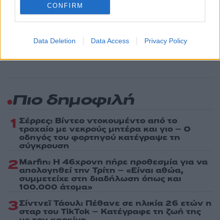
CONFIRM
Ακολουθήστε το Νewsit.gr στο
Google News
και
ενημερωθείτε πρώτοι για όλη την ειδησεογραφία και τα
τελευταία νέα
της ημέρας
Data Deletion
Data Access
Privacy Policy
Πιο δημοφιλή
1
Σέρρες: Βίντεο ντοκουμέντο από το
τροχαίο με νεκρούς μητέρα και γιο – Ο
οδηγός του φορτηγού κατέγραψε τη
σύγκρουση
2
Marfin: Η 46χρονη πήρε προθεσμία για να
απολογηθεί την Τρίτη – «Είναι αθώα,
συμμετείχε στη διαδήλωση όπως και
100.000 άτομα»
3
Σίντνεϊ Τάουλ: Πέθανε σε ηλικία 26 ετών η
σταρ του TikTok – Kατέγραφε τη ζωή της