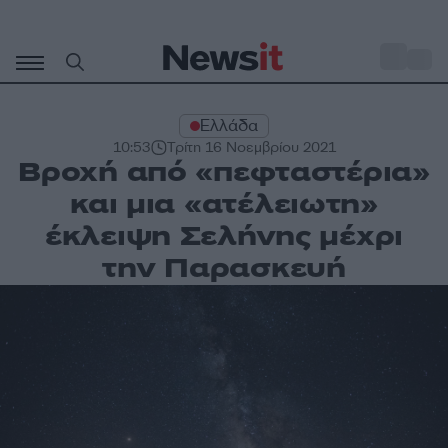
Μετάβαση
σε
o
29
περιεχόμενο
Ελλάδα
10:53
Τρίτη 16 Νοεμβρίου 2021
Βροχή από «πεφταστέρια»
και μια «ατέλειωτη»
έκλειψη Σελήνης μέχρι
την Παρασκευή