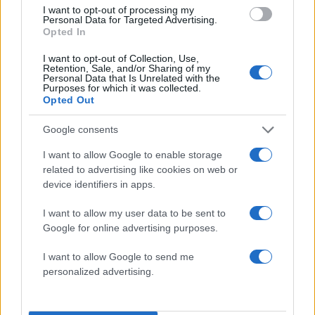
I want to opt-out of processing my
Σχολίασε εδώ
Personal Data for Targeted Advertising.
Opted In
I want to opt-out of Collection, Use,
50 /50
Retention, Sale, and/or Sharing of my
Personal Data that Is Unrelated with the
Purposes for which it was collected.
Opted Out
Google consents
2000 /2000
I want to allow Google to enable storage
related to advertising like cookies on web or
Υποβολή σχολίου
device identifiers in apps.
Όροι Χρήσης
. Το site προστατεύεται από reCAPTCHA, ισχύουν
I want to allow my user data to be sent to
Πολιτική Απορρήτου
&
Όροι Χρήσης
της Google.
Google for online advertising purposes.
Ελλάδα
I want to allow Google to send me
ΕΚΛΕΙΨΗ ΣΕΛΗΝΗΣ
ΛΕΟΝΤΙΔΕΣ
personalized advertising.
ΠΕΦΤΑΣΤΕΡΙΑ
Share: