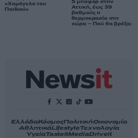
5 μποφόρ στην
«Χαμόγελο του
Αττική, έως 39
Παιδιού»
βαθμούς η
θερμοκρασία στη
χώρα – Πού θα βρέξει
Ελλάδα
Κόσμος
Πολιτική
Οικονομία
Αθλητικά
Lifestyle
Τεχνολογία
Υγεία
Tasteit
Media
Driveit