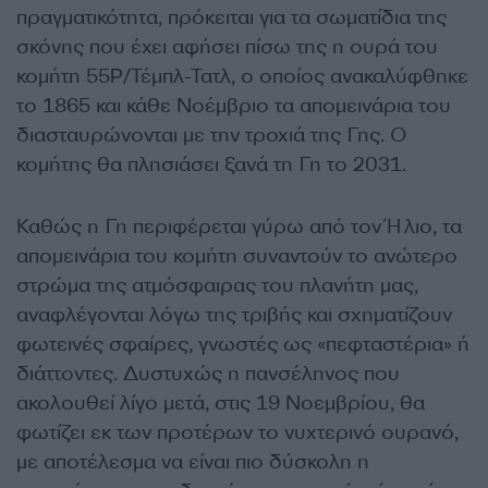
πραγματικότητα, πρόκειται για τα σωματίδια της
σκόνης που έχει αφήσει πίσω της η ουρά του
κομήτη 55Ρ/Τέμπλ-Τατλ, ο οποίος ανακαλύφθηκε
το 1865 και κάθε Νοέμβριο τα απομεινάρια του
διασταυρώνονται με την τροχιά της Γης. Ο
κομήτης θα πλησιάσει ξανά τη Γη το 2031.
Καθώς η Γη περιφέρεται γύρω από τον Ήλιο, τα
απομεινάρια του κομήτη συναντούν το ανώτερο
στρώμα της ατμόσφαιρας του πλανήτη μας,
αναφλέγονται λόγω της τριβής και σχηματίζουν
φωτεινές σφαίρες, γνωστές ως «πεφταστέρια» ή
διάττοντες. Δυστυχώς η πανσέληνος που
ακολουθεί λίγο μετά, στις 19 Νοεμβρίου, θα
φωτίζει εκ των προτέρων το νυχτερινό ουρανό,
με αποτέλεσμα να είναι πιο δύσκολη η