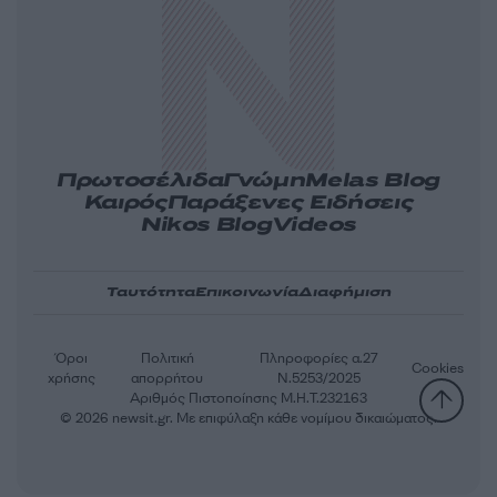
Πρωτοσέλιδα
Γνώμη
Melas Blog
Καιρός
Παράξενες Ειδήσεις
Nikos Blog
Videos
Ταυτότητα
Επικοινωνία
Διαφήμιση
Όροι
Πολιτική
Πληροφορίες α.27
Cookies
χρήσης
απορρήτου
Ν.5253/2025
Αριθμός Πιστοποίησης Μ.Η.Τ.232163
© 2026 newsit.gr. Με επιφύλαξη κάθε νομίμου δικαιώματος.