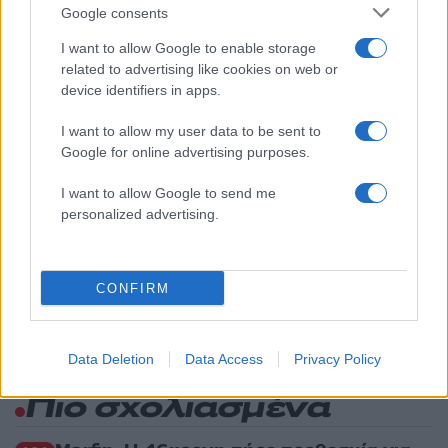
καθόταν αμέριμνο σε αυλή επιχείρησης
Google consents
2
Δεν ήταν μόνο η ταχύτητα που οδήγησε
I want to allow Google to enable storage
στο τροχαίο στις Σέρρες με νεκρούς μητέρα
και γιο - «Ίσως κάτι απέσπασε την προσοχή
related to advertising like cookies on web or
του οδηγού» λέει πραγματογνώμονας
device identifiers in apps.
3
Μυστράς: Αλλαγή στην υπερασπιστική
I want to allow my user data to be sent to
γραμμή του 55χρονου που έκρυψε τον
νεκρό πατέρα του σε καταψύκτη – Η
Google for online advertising purposes.
αγάπη στους γονείς και η διαφωνία με την
αδερφή του
I want to allow Google to send me
personalized advertising.
4
Ιωάννα Τούνη: Η throwback φωτογραφία
από την Ίμπιζα με τον Δημήτρη
Σπυριδωνίδη
5
Τραγωδία στις Σέρρες: «Τα έχασα όλα, κάτι
CONFIRM
με τράβαγε στην καρδιά μου», λέει ο
άνδρας που έχασε σύζυγο και γιο στο
τροχαίο
Data Deletion
Data Access
Privacy Policy
Πιο σχολιασμένα