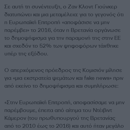
Σε αυτή τη συνέντευξη, ο Ζαν Κλοντ Γιούνκερ
διατυπώνει και μια μεταμέλεια: για το γεγονός ότι
η Ευρωπαϊκή Επιτροπή «αποφάσισε να μην
παρέμβει» το 2016, όταν η Βρετανία οργάνωσε
το δημοψήφισμα για την παραμονή της στην ΕΕ
και σχεδόν το 52% των ψηφοφόρων τάχθηκε
υπέρ της εξόδου.
Ο απερχόμενος πρόεδρος της Κομισιόν μίλησε
για «μια εκστρατεία ψεμάτων και fake news» πριν
από εκείνο το δημοψήφισμα και συμπλήρωσε:
«Στην Ευρωπαϊκή Επιτροπή, αποφασίσαμε να μην
παρέμβουμε, έπειτα από αίτημα του Ντέιβιντ
Κάμερον (του πρωθυπουργού της Βρετανίας
από το 2010 έως το 2016) και αυτό ήταν μεγάλο