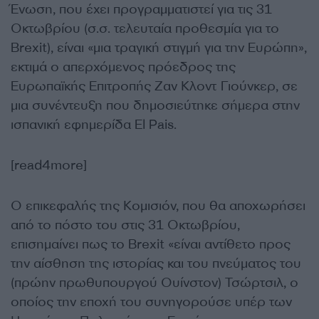
Ένωση, που έχει προγραμματιστεί για τις 31
Οκτωβρίου (σ.σ. τελευταία προθεσμία για το
Brexit), είναι «μια τραγική στιγμή για την Ευρώπη»,
εκτιμά ο απερχόμενος πρόεδρος της
Ευρωπαϊκής Επιτροπής Ζαν Κλοντ Γιούνκερ, σε
μια συνέντευξη που δημοσιεύτηκε σήμερα στην
ισπανική εφημερίδα El Pais.
[read4more]
Ο επικεφαλής της Κομισιόν, που θα αποχωρήσει
από το πόστο του στις 31 Οκτωβρίου,
επισημαίνει πως το Brexit «είναι αντίθετο προς
την αίσθηση της ιστορίας και του πνεύματος του
(πρώην πρωθυπουργού Ουίνστον) Τσώρτσιλ, ο
οποίος την εποχή του συνηγορούσε υπέρ των