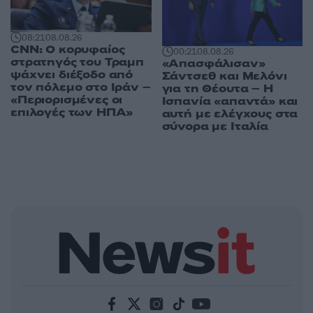
08:21
08.08.26
CNN: Ο κορυφαίος
00:21
08.08.26
στρατηγός του Τραμπ
«Απασφάλισαν»
ψάχνει διέξοδο από
Σάντσεθ και Μελόνι
τον πόλεμο στο Ιράν –
για τη Θέουτα – Η
«Περιορισμένες οι
Ισπανία «απαντά» και
επιλογές των ΗΠΑ»
αυτή με ελέγχους στα
σύνορα με Ιταλία