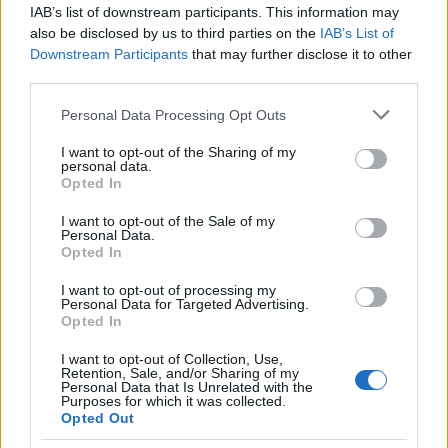
IAB’s list of downstream participants. This information may
Πολιτική Απορρήτου
&
Όροι Χρήσης
της Google.
also be disclosed by us to third parties on the
IAB’s List of
Κόσμος
Downstream Participants
that may further disclose it to other
BREXIT
BREXIT ΕΙΔΗΣΕΙΣ
ΓΙΟΥΝΚΕΡ
third parties.
ΕΙΔΗΣΕΙΣ
ΕΞΟΔΟΣ ΑΓΓΛΙΑΣ ΑΠΟ ΤΗΝ ΕΕ
Please note that this website/app uses one or more Google
Personal Data Processing Opt Outs
services and may gather and store information including but
Share:
not limited to your visit or usage behaviour. You may click to
I want to opt-out of the Sharing of my
personal data.
grant or deny consent to Google and its third-party tags to
Opted In
Ακολουθήστε το Νewsit.gr στο
Google News
και
use your data for below specified purposes in below Google
ενημερωθείτε πρώτοι για όλη την ειδησεογραφία και τα
consent section.
I want to opt-out of the Sale of my
τελευταία νέα
της ημέρας
Personal Data.
Opted In
I want to opt-out of processing my
Personal Data for Targeted Advertising.
Opted In
Πιο δημοφιλή
I want to opt-out of Collection, Use,
Retention, Sale, and/or Sharing of my
Personal Data that Is Unrelated with the
1
Σοκαριστική υπόθεση στην Κρήτη:
Purposes for which it was collected.
Τουρίστας ρωτούσε πόσο να πληρώσει για
Opted Out
να ασελγήσει σε 10χρονο κορίτσι - Το παιδί