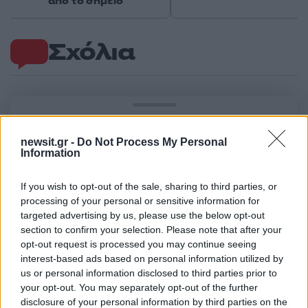
από το σημείο
Σχόλια
Σχολίασε εδώ
newsit.gr -
Do Not Process My Personal
Information
50 /50
If you wish to opt-out of the sale, sharing to third parties, or
processing of your personal or sensitive information for
targeted advertising by us, please use the below opt-out
section to confirm your selection. Please note that after your
opt-out request is processed you may continue seeing
2000 /2000
interest-based ads based on personal information utilized by
us or personal information disclosed to third parties prior to
Υποβολή σχολίου
your opt-out. You may separately opt-out of the further
disclosure of your personal information by third parties on the
Όροι Χρήσης
. Το site προστατεύεται από reCAPTCHA, ισχύουν