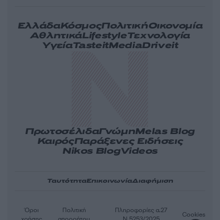
Ελλάδα
Κόσμος
Πολιτική
Οικονομία
Αθλητικά
Lifestyle
Τεχνολογία
Υγεία
Tasteit
Media
Driveit
Πρωτοσέλιδα
Γνώμη
Melas Blog
Καιρός
Παράξενες Ειδήσεις
Nikos Blog
Videos
Ταυτότητα
Επικοινωνία
Διαφήμιση
Όροι
Πολιτική
Πληροφορίες α.27
Cookies
χρήσης
απορρήτου
Ν.5253/2025