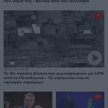
τον γάμο της - Βίντεο από την σύλληψη
9
09:23
08.08.26
Το 5ο πακέτο βίντεο και φωτογραφιών με UFO
από το Πεντάγωνο - Το «τρίγωνο» και οι
«ψυχρές σφαίρες»
13