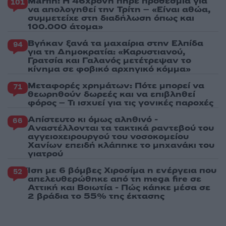
Marfin: Η 46χρονη πήρε προθεσμία για
101
να απολογηθεί την Τρίτη – «Είναι αθώα,
συμμετείχε στη διαδήλωση όπως και
100.000 άτομα»
Βγήκαν ξανά τα μαχαίρια στην Ελπίδα
94
για τη Δημοκρατία: «Καρυστιανού,
Γρατσία και Γαλανός μετέτρεψαν το
κίνημα σε φοβικό αρχηγικό κόμμα»
Μεταφορές χρημάτων: Πότε μπορεί να
71
θεωρηθούν δωρεές και να επιβληθεί
φόρος – Τι ισχυεί για τις γονικές παροχές
Απίστευτο κι όμως αληθινό -
66
Aναστέλλονται τα τακτικά ραντεβού του
αγγειοχειρουργού του νοσοκομείου
Χανίων επειδή κλάπηκε το μηχανάκι του
γιατρού
Ίση με 6 βόμβες Χιροσίμα η ενέργεια που
52
απελευθερώθηκε από τη mega fire σε
Αττική και Βοιωτία - Πώς κάηκε μέσα σε
2 βράδια το 55% της έκτασης