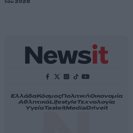
του 2028
Ελλάδα
Κόσμος
Πολιτική
Οικονομία
Αθλητικά
Lifestyle
Τεχνολογία
Υγεία
Tasteit
Media
Driveit