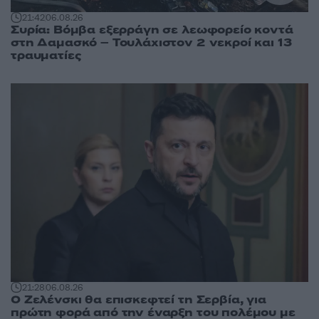
21:42
06.08.26
Συρία: Βόμβα εξερράγη σε λεωφορείο κοντά
στη Δαμασκό – Τουλάχιστον 2 νεκροί και 13
τραυματίες
21:28
06.08.26
Ο Ζελένσκι θα επισκεφτεί τη Σερβία, για
πρώτη φορά από την έναρξη του πολέμου με