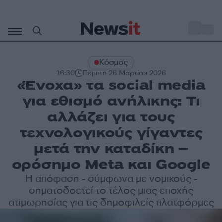
Μετάβαση
σε
o
31
περιεχόμενο
Κόσμος
16:30
Πέμπτη 26 Μαρτίου 2026
«Ένοχα» τα social media
για εθισμό ανήλικης: Τι
αλλάζει για τους
τεχνολογικούς γίγαντες
μετά την καταδίκη –
ορόσημο Meta και Google
Η απόφαση - σύμφωνα με νομικούς -
σηματοδοετεί το τέλος μιας εποχής
ατιμωρησίας για τις δημοφιλείς πλατφόρμες