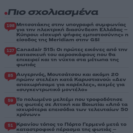
Πιο σχολιασμένα
Μητσοτάκης στην υπογραφή συμφωνίας
198
για την ηλεκτρική διασύνδεση Ελλάδας –
Κύπρου: «Ισχυρή ψήφος εμπιστοσύνης» η
είσοδος της Meridiam στην GSI
Canadair 515: Οι πρώτες εικόνες από την
127
κατασκευή του αεροσκάφους που θα
επιχειρεί και τη νύχτα στα μέτωπα της
φωτιάς
Αυγερινός, Μουτσάτσου και ακόμη 20
85
πρώην στελέχη κατά Καρυστιανού: «Δεν
αποχωρήσαμε για καρέκλες», αιχμές για
«συγκεντρωτικό μοντέλο»
Το πολωμένο μελτέμι που τροφοδότησε
59
τις φωτιές σε Αττική και Βοιωτία: «Από τα
ισχυρότερα επεισόδια των τελευταίων 50
χρόνων»
Κρανίου τόπος το Πόρτο Γερμενό μετά το
51
καταστροφικό πέρασμα της φωτιάς –