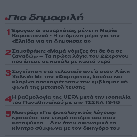
Πιο δημοφιλή
1
Έφυγαν οι συνεργάτες, μένει η Μαρία
Καρυστιανού - Η επόμενη μέρα για την
«Ελπίδα για τη Δημοκρατία»
2
Σαμοθράκη: «Μαμά νόμιζες ότι δε θα σε
ξαναδώ;» – Τα πρώτα λόγια του 22χρονου
που έπεσε σε κανάλι με καυτό νερό
3
Συγκίνηση στο τελευταίο αντίο στον Λάκη
Χαλκιά: Με την «Φάμπρικα», λαούτο και
κλαρίνα αποχαιρέτησαν την εμβληματική
φωνή της μεταπολίτευσης
4
Η βαθμολογία της UEFA μετά την ισοπαλία
του Παναθηναϊκού με την ΤΣΣΚΑ 1948
5
Μυστράς: «Για ψυχολογικούς λόγους»
κρατούσε τον νεκρό πατέρα του στον
καταψύκτη – Δεν ήταν οικονομικό το
κίνητρο σύμφωνα με τον δικηγόρο του