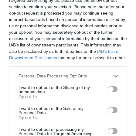
targeted advertising by us, please use the below opt-out
διευθύνων σύμβουλος της Meta, επικαλέστηκε
section to confirm your selection. Please note that after your
opt-out request is processed you may continue seeing
τη μακροχρόνια πολιτική της εταιρείας του να μην
interest-based ads based on personal information utilized by
επιτρέπει σε χρήστες
κάτω των 13 ετών
την
us or personal information disclosed to third parties prior to
πρόσβαση σε καμία από τις πλατφόρμες της.
your opt-out. You may separately opt-out of the further
disclosure of your personal information by third parties on the
IAB’s list of downstream participants. This information may
Όταν του παρουσιάστηκαν εσωτερικές έρευνες
also be disclosed by us to third parties on the
IAB’s List of
και έγγραφα που έδειχναν ότι η Meta γνώριζε ότι
Downstream Participants
that may further disclose it to other
third parties.
μικρά παιδιά χρησιμοποιούσαν, στην
πραγματικότητα, τις πλατφόρμες της, ο
Please note that this website/app uses one or more Google
Personal Data Processing Opt Outs
services and may gather and store information including but
Ζούκερμπεργκ είπε ότι «πάντα επιθυμούσε»
not limited to your visit or usage behaviour. You may click to
I want to opt-out of the Sharing of my
ταχύτερη πρόοδο στην αναγνώριση των
personal data.
grant or deny consent to Google and its third-party tags to
Opted In
χρηστών κάτω των 13 ετών.
use your data for below specified purposes in below Google
consent section.
I want to opt-out of the Sale of my
Personal Data.
Επέμεινε ότι η εταιρεία είχε φτάσει στο «σωστό
Opted In
σημείο με την πάροδο του χρόνου».
I want to opt-out of processing my
Personal Data for Targeted Advertising.
ΔΙΑΦΗΜΙΣΗ