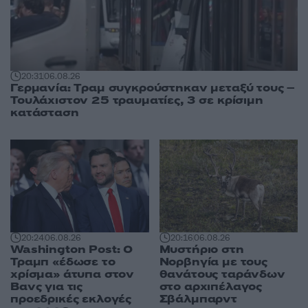
20:31
06.08.26
Γερμανία: Tραμ συγκρούστηκαν μεταξύ τους –
Τουλάχιστον 25 τραυματίες, 3 σε κρίσιμη
κατάσταση
20:24
06.08.26
20:16
06.08.26
Washington Post: Ο
Μυστήριο στη
Τραμπ «έδωσε το
Νορβηγία με τους
χρίσμα» άτυπα στον
θανάτους ταράνδων
Βανς για τις
στο αρχιπέλαγος
προεδρικές εκλογές
Σβάλμπαρντ