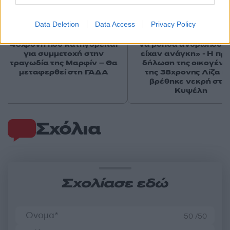
Data Deletion
Data Access
Privacy Policy
Έφτασε στην Ελλάδα η
«Αφιέρωσε τη ζωή της
46χρονη που κατηγορείται
να βοηθά ανθρώπους 
για συμμετοχή στην
είχαν ανάγκη» - Η πρ
τραγωδία της Μαρφίν – Θα
δήλωση της οικογένε
μεταφερθεί στη ΓΑΔΑ
της 38χρονης Λίζα π
βρέθηκε νεκρή στη
Κυψέλη
Σχόλια
Σχολίασε εδώ
50 /50