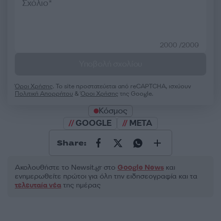
2000 /2000
Υποβολή σχολίου
Όροι Χρήσης
. Το site προστατεύεται από reCAPTCHA, ισχύουν
Πολιτική Απορρήτου
&
Όροι Χρήσης
της Google.
Κόσμος
GOOGLE
META
Share:
Ακολουθήστε το Νewsit.gr στο
Google News
και
ενημερωθείτε πρώτοι για όλη την ειδησεογραφία και τα
τελευταία νέα
της ημέρας