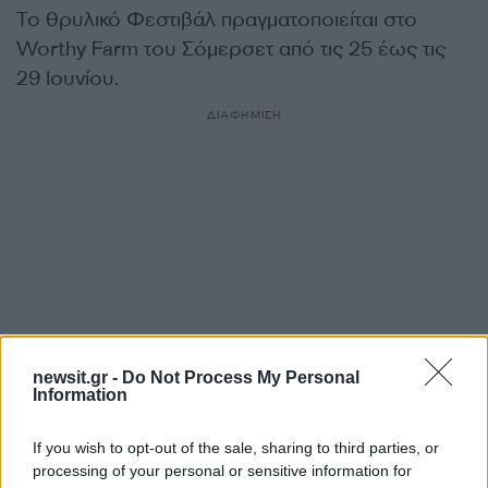
Το θρυλικό Φεστιβάλ πραγματοποιείται στο
Worthy Farm του Σόμερσετ από τις 25 έως τις
29 Ιουνίου.
ΔΙΑΦΗΜΙΣΗ
newsit.gr -
Do Not Process My Personal
Information
Αν τα χάσατε
If you wish to opt-out of the sale, sharing to third parties, or
processing of your personal or sensitive information for