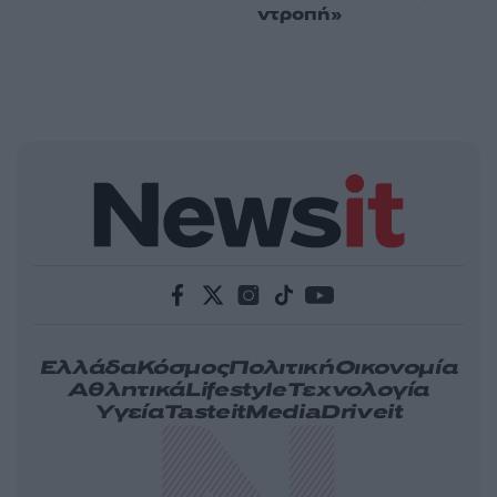
ντροπή»
Ελλάδα
Κόσμος
Πολιτική
Οικονομία
Αθλητικά
Lifestyle
Τεχνολογία
Υγεία
Tasteit
Media
Driveit