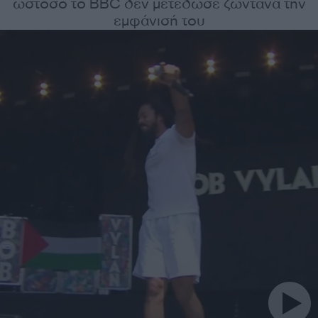
ωστόσο το BBC δεν μετέδωσε ζωντανά την
εμφάνισή του