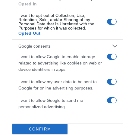
Opted In
Σχολίασε εδώ
I want to opt-out of Collection, Use,
Retention, Sale, and/or Sharing of my
Personal Data that Is Unrelated with the
50 /50
Purposes for which it was collected.
Opted Out
Google consents
I want to allow Google to enable storage
2000 /2000
related to advertising like cookies on web or
device identifiers in apps.
Υποβολή σχολίου
I want to allow my user data to be sent to
Όροι Χρήσης
. Το site προστατεύεται από reCAPTCHA, ισχύουν
Google for online advertising purposes.
Πολιτική Απορρήτου
&
Όροι Χρήσης
της Google.
I want to allow Google to send me
Κόσμος
personalized advertising.
ΙΣΡΑΗΛ
ΦΕΣΤΙΒΑΛ
Share:
CONFIRM