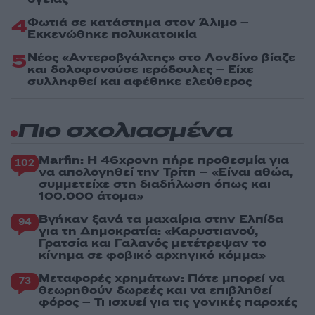
4
Φωτιά σε κατάστημα στον Άλιμο –
Εκκενώθηκε πολυκατοικία
5
Νέος «Αντεροβγάλτης» στο Λονδίνο βίαζε
και δολοφονούσε ιερόδουλες – Είχε
συλληφθεί και αφέθηκε ελεύθερος
Πιο σχολιασμένα
Marfin: Η 46χρονη πήρε προθεσμία για
102
να απολογηθεί την Τρίτη – «Είναι αθώα,
συμμετείχε στη διαδήλωση όπως και
100.000 άτομα»
Βγήκαν ξανά τα μαχαίρια στην Ελπίδα
94
για τη Δημοκρατία: «Καρυστιανού,
Γρατσία και Γαλανός μετέτρεψαν το
κίνημα σε φοβικό αρχηγικό κόμμα»
Μεταφορές χρημάτων: Πότε μπορεί να
73
θεωρηθούν δωρεές και να επιβληθεί
φόρος – Τι ισχυεί για τις γονικές παροχές