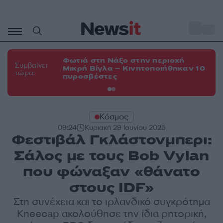
Μετάβαση
σε
o
35
περιεχόμενο
Φωτιά στη Νάξο στην περιοχή
Φω
Συμβαίνει
Μικρή Βίγλα – Κινητοποιήθηκαν 10
Ευ
τώρα:
πυροσβέστες
τη
Κόσμος
09:24
Κυριακή 29 Ιουνίου 2025
Φεστιβάλ Γκλάστονμπερι:
Σάλος με τους Bob Vylan
που φώναξαν «θάνατο
στους IDF»
Στη συνέχεια και το ιρλανδικό συγκρότημα
Kneecap ακολούθησε την ίδια ρητορική,