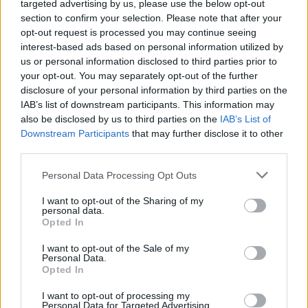
targeted advertising by us, please use the below opt-out
section to confirm your selection. Please note that after your
opt-out request is processed you may continue seeing
interest-based ads based on personal information utilized by
us or personal information disclosed to third parties prior to
your opt-out. You may separately opt-out of the further
disclosure of your personal information by third parties on the
IAB’s list of downstream participants. This information may
also be disclosed by us to third parties on the
IAB’s List of
Πώς η Πυροσβεστική
Σε 57χρονη αγνοούμ
Downstream Participants
that may further disclose it to other
διέσωσε ανθρώπινες ζωές
από την Κυψέλη ανήκε
από την καταστροφική
σορός που βρέθηκε σ
third parties.
φωτιά στην Αττικοβοιωτία
Λυκαβηττό - Από πτώσ
Please note that this website/app uses one or more Google
– Πάνω από 250 άτομα
θάνατός της
Personal Data Processing Opt Outs
απομακρύνθηκαν διά
services and may gather and store information including but
θαλάσσης
not limited to your visit or usage behaviour. You may click to
I want to opt-out of the Sharing of my
personal data.
grant or deny consent to Google and its third-party tags to
Opted In
use your data for below specified purposes in below Google
Σχόλια
consent section.
I want to opt-out of the Sale of my
Personal Data.
Opted In
I want to opt-out of processing my
Personal Data for Targeted Advertising.