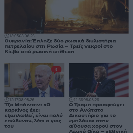
13:05
08.08.26
Ουκρανία: Έπληξε δύο ρωσικά διυλιστήρια
πετρελαίου στη Ρωσία – Τρείς νεκροί στο
Κίεβο από ρωσική επίθεση
9
12:17
08.08.26
11:36
08.08.26
Τζο Μπάιντεν: «Ο
Ο Τραμπ προσφεύγει
καρκίνος έχει
στο Ανώτατο
εξαπλωθεί, είναι πολύ
Δικαστήριο για το
επώδυνο», λέει ο γιος
«μπλόκο» στην
του
αίθουσα χορού στον
Λευκό Οίκο – «Εθνική