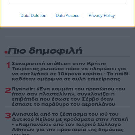
Ακολουθήστε το Νewsit.gr στο
Google News
και
ενημερωθείτε πρώτοι για όλη την ειδησεογραφία και τα
τελευταία νέα
της ημέρας
Data Deletion
Data Access
Privacy Policy
Πιο δημοφιλή
1
Σοκαριστική υπόθεση στην Κρήτη:
Τουρίστας ρωτούσε πόσο να πληρώσει για
να ασελγήσει σε 10χρονο κορίτσι - Το παιδί
καθόταν αμέριμνο σε αυλή επιχείρησης
2
Ryanair: «Ένα κομμάτι του προσώπου του
ήταν σαν πλαστελίνη», συγκλονίζει η
επιβάτιδα που έσωσε τον Σέρβο όταν
έσπασε το παράθυρο του αεροπλάνου
3
Ανησυχία από το ξέσπασμα του ιού του
Δυτικού Νείλου με κρούσματα στην Αττική
- «Καμπανάκι» από τον Ιατρικό Σύλλογο
Αθηνών για την προστασία της δημόσιας
υγείας