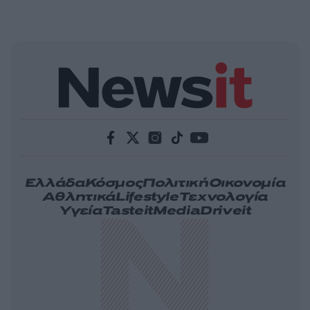
Ελλάδα
Κόσμος
Πολιτική
Οικονομία
Αθλητικά
Lifestyle
Τεχνολογία
Υγεία
Tasteit
Media
Driveit