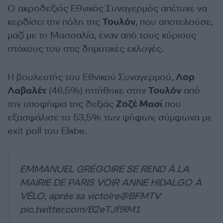
Ο ακροδεξιός Εθνικός Συναγερμός απέτυχε να
κερδίσει την πόλη της
Τουλόν
, που αποτελούσε,
μαζί με τη Μασσαλία, έναν από τους κύριους
στόχους του στις δημοτικές εκλογές.
Η βουλευτής του Εθνικού Συναγερμού,
Λορ
Λαβαλέτ
(46,5%) ηττήθηκε στην
Τουλόν
από
την υποψήφια της δεξιάς
Ζοζέ Μασί
που
εξασφάλισε το 53,5% των ψήφων, σύμφωνα με
exit poll του Elabe.
EMMANUEL GRÉGOIRE SE REND À LA
MAIRIE DE PARIS VOIR ANNE HIDALGO À
VÉLO, après sa victoire
@BFMTV
pic.twitter.com/B2eTJf9lM1