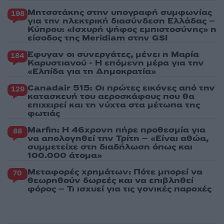
Μητσοτάκης στην υπογραφή συμφωνίας
198
για την ηλεκτρική διασύνδεση Ελλάδας –
Κύπρου: «Ισχυρή ψήφος εμπιστοσύνης» η
είσοδος της Meridiam στην GSI
Έφυγαν οι συνεργάτες, μένει η Μαρία
184
Καρυστιανού - Η επόμενη μέρα για την
«Ελπίδα για τη Δημοκρατία»
Canadair 515: Οι πρώτες εικόνες από την
129
κατασκευή του αεροσκάφους που θα
επιχειρεί και τη νύχτα στα μέτωπα της
φωτιάς
Marfin: Η 46χρονη πήρε προθεσμία για
88
να απολογηθεί την Τρίτη – «Είναι αθώα,
συμμετείχε στη διαδήλωση όπως και
100.000 άτομα»
Μεταφορές χρημάτων: Πότε μπορεί να
70
θεωρηθούν δωρεές και να επιβληθεί
φόρος – Τι ισχυεί για τις γονικές παροχές