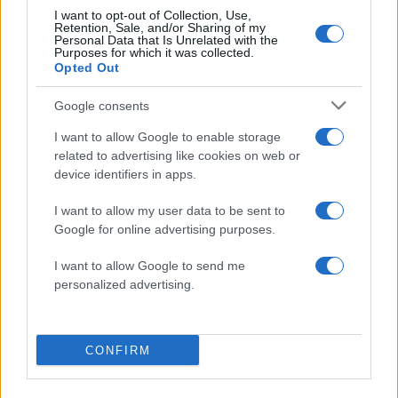
Υποβολή σχολίου
I want to opt-out of Collection, Use,
Retention, Sale, and/or Sharing of my
Personal Data that Is Unrelated with the
Όροι Χρήσης
. Το site προστατεύεται από reCAPTCHA, ισχύουν
Purposes for which it was collected.
Πολιτική Απορρήτου
&
Όροι Χρήσης
της Google.
Opted Out
Κόσμος
Google consents
ΑΚΡΟΔΕΞΙΑ
ΓΑΛΛΙΑ
I want to allow Google to enable storage
ΔΗΜΟΤΙΚΕΣ ΕΚΛΟΓΕΣ
ΣΟΣΙΑΛΙΣΤΕΣ
related to advertising like cookies on web or
Share:
device identifiers in apps.
I want to allow my user data to be sent to
Ακολουθήστε το Νewsit.gr στο
Google News
και
Google for online advertising purposes.
ενημερωθείτε πρώτοι για όλη την ειδησεογραφία και τα
τελευταία νέα
της ημέρας
I want to allow Google to send me
personalized advertising.
CONFIRM
Πιο δημοφιλή