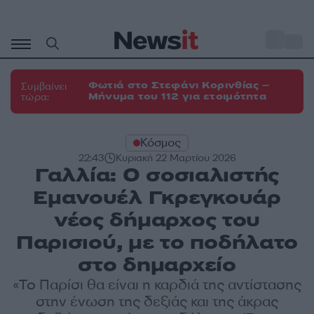
Μετάβαση
σε
o
35
περιεχόμενο
Φωτιά στο Στεφάνι Κορινθίας –
Συμβαίνει
Μήνυμα του 112 για ετοιμότητα
τώρα:
Κόσμος
22:43
Κυριακή 22 Μαρτίου 2026
Γαλλία: Ο σοσιαλιστής
Εμανουέλ Γκρεγκουάρ
νέος δήμαρχος του
Παρισιού, με το ποδήλατο
στο δημαρχείο
«Το Παρίσι θα είναι η καρδιά της αντίστασης
στην ένωση της δεξιάς και της άκρας