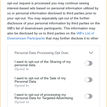
έχασα όλα, κάτι με
αναστολή στον 55χρ
opt-out request is processed you may continue seeing
τράβαγε στην καρδιά μου»,
που έκρυβε τον νεκ
interest-based ads based on personal information utilized by
λέει ο άνδρας που έχασε
πατέρα του σε καταψ
us or personal information disclosed to third parties prior to
σύζυγο και γιο στο τροχαίο
– «Ήθελα να τον βλέ
your opt-out. You may separately opt-out of the further
disclosure of your personal information by third parties on the
Σχόλια
IAB’s list of downstream participants. This information may
also be disclosed by us to third parties on the
IAB’s List of
Downstream Participants
that may further disclose it to other
third parties.
Please note that this website/app uses one or more Google
Personal Data Processing Opt Outs
Σχολίασε εδώ
services and may gather and store information including but
not limited to your visit or usage behaviour. You may click to
I want to opt-out of the Sharing of my
personal data.
grant or deny consent to Google and its third-party tags to
Opted In
use your data for below specified purposes in below Google
50 /50
consent section.
I want to opt-out of the Sale of my
Personal Data.
Opted In
I want to opt-out of processing my
Personal Data for Targeted Advertising.
2000 /2000
Opted In