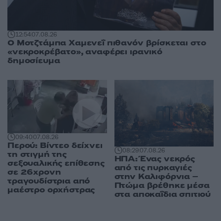
12:54
07.08.26
Ο Μοτζτάμπα Χαμενεΐ πιθανόν βρίσκεται στο
«νεκροκρέβατο», αναφέρει ιρανικό
δημοσίευμα
09:40
07.08.26
Περού: Βίντεο δείχνει
08:29
07.08.26
τη στιγμή της
ΗΠΑ: Ένας νεκρός
σεξουαλικής επίθεσης
από τις πυρκαγιές
σε 26χρονη
στην Καλιφόρνια –
τραγουδίστρια από
Πτώμα βρέθηκε μέσα
μαέστρο ορχήστρας
στα αποκαΐδια σπιτιού