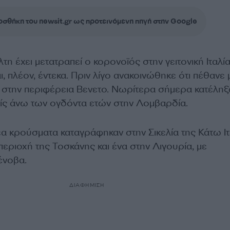
σθήκη του newsit.gr ως προτεινόμενη πηγή στην Google
τη έχει μετατραπεί ο κορονοϊός στην γειτονική Ιταλία
ι, πλέον, έντεκα. Πριν λίγο ανακοινώθηκε ότι πέθανε 
α στην περιφέρεια Βενετο. Νωρίτερα σήμερα κατέληξ
είς άνω των ογδόντα ετών στην Λομβαρδία.
α κρούσματα καταγράφηκαν στην Σικελία της Κάτω Ιτ
περιοχή της Τοσκάνης και ένα στην Λιγουρία, με
ένοβα.
ΔΙΑΦΗΜΙΣΗ