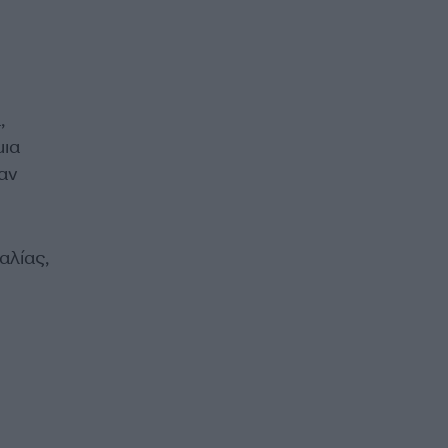
,
μια
αν
αλίας,