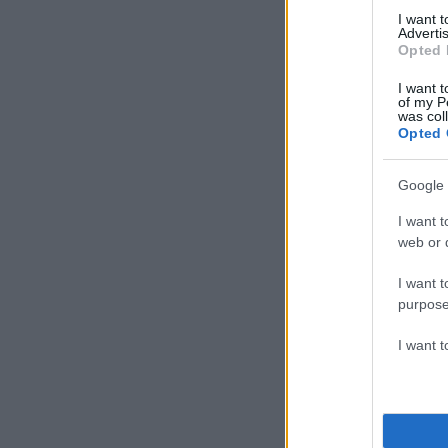
I want 
Advertis
Opted 
I want t
of my P
was col
Opted 
Google 
I want t
web or d
I want t
purpose
I want 