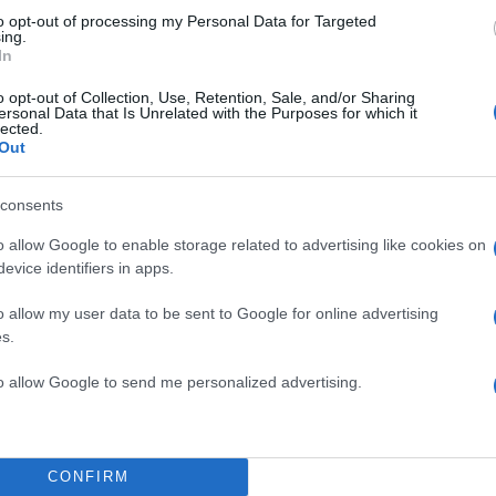
to opt-out of processing my Personal Data for Targeted
ing.
In
o opt-out of Collection, Use, Retention, Sale, and/or Sharing
ersonal Data that Is Unrelated with the Purposes for which it
lected.
Out
consents
o allow Google to enable storage related to advertising like cookies on
evice identifiers in apps.
o allow my user data to be sent to Google for online advertising
s.
to allow Google to send me personalized advertising.
CONFIRM