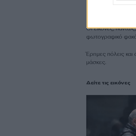
Οι εικόνες, πάντως
φωτογραφικό φακό τ
Έρημες πόλεις και
μάσκες.
Δείτε τις εικόνες