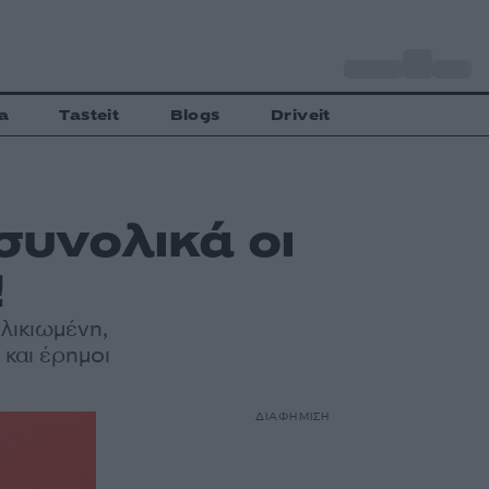
o
Αθήνα
28
C
a
Tasteit
Blogs
Driveit
 συνολικά οι
!
ηλικιωμένη,
 και έρημοι
ΔΙΑΦΗΜΙΣΗ