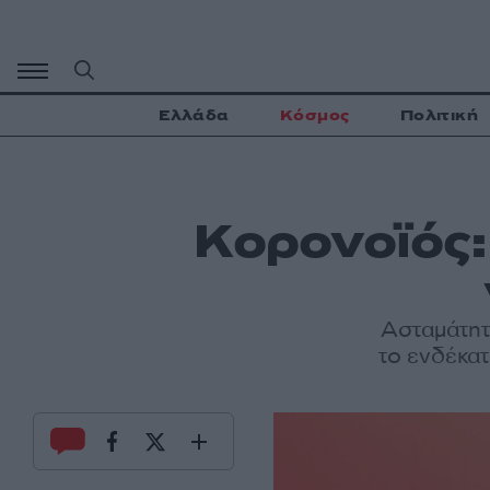
Μετάβαση
σε
περιεχόμενο
Ελλάδα
Κόσμος
Πολιτική
Κορονοϊός: 
Ασταμάτητο
το ενδέκατ