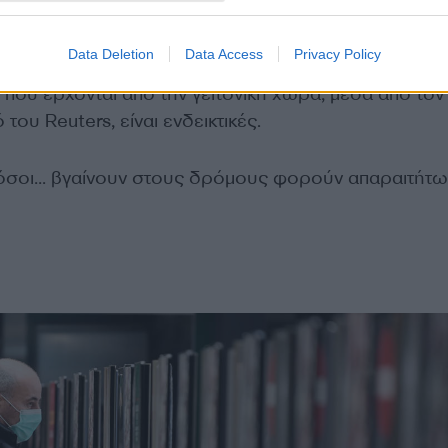
Data Deletion
Data Access
Privacy Policy
, που έρχονται από την γειτονική χώρα, μέσα από τον
ου Reuters, είναι ενδεικτικές.
 όσοι… βγαίνουν στους δρόμους φορούν απαραιτήτ