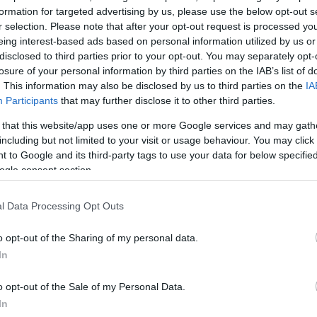
formation for targeted advertising by us, please use the below opt-out s
ς οι όμορες χώρες της Ιταλίας συμφώνησαν να κρατ
r selection. Please note that after your opt-out request is processed y
eing interest-based ads based on personal information utilized by us or
τους διότι το κλείσιμό τους θα ήταν “λανθασμένη και
disclosed to third parties prior to your opt-out. You may separately opt-
ραση, δήλωσε ο Ιταλός υπουργός Υγείας Ρομπέρτο
losure of your personal information by third parties on the IAB’s list of
. This information may also be disclosed by us to third parties on the
IA
Participants
that may further disclose it to other third parties.
 που είχαν σήμερα στη Ρώμη οι υπουργοί Υγείας της
 that this website/app uses one or more Google services and may gath
including but not limited to your visit or usage behaviour. You may click 
ς, της Ελβετίας, της Αυστρίας, της Κροατίας και της
 to Google and its third-party tags to use your data for below specifi
ήθηκε “να εξετάζεται κατά περίπτωση” η ενδεχόμεν
ogle consent section.
ών εκδηλώσεων, αναφέρεται στην κοινή ανακοίνωσ
l Data Processing Opt Outs
ΔΙΑΦΗΜΙΣΗ
o opt-out of the Sharing of my personal data.
In
o opt-out of the Sale of my Personal Data.
In