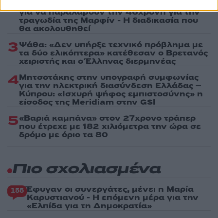
2
Στη Βρετανία στελέχη του ελληνικού FBI
για να παραλάβουν την 46χρονη για την
τραγωδία της Μαρφίν - Η διαδικασία που
θα ακολουθηθεί
3
Ψάθα: «Δεν υπήρξε τεχνικό πρόβλημα με
τα δύο ελικόπτερα» κατέθεσαν ο Βρετανός
χειριστής και ο Έλληνας διερμηνέας
4
Μητσοτάκης στην υπογραφή συμφωνίας
για την ηλεκτρική διασύνδεση Ελλάδας –
Κύπρου: «Ισχυρή ψήφος εμπιστοσύνης» η
είσοδος της Meridiam στην GSI
5
«Βαριά καμπάνα» στον 27χρονο τράπερ
που έτρεχε με 182 χιλιόμετρα την ώρα σε
δρόμο με όριο τα 80
Πιο σχολιασμένα
Έφυγαν οι συνεργάτες, μένει η Μαρία
155
Καρυστιανού - Η επόμενη μέρα για την
«Ελπίδα για τη Δημοκρατία»