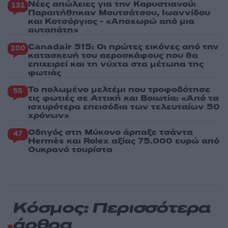
Νέες απώλειες για την Καρυστιανού:
131
Παραιτήθηκαν Μουτσάτσου, Ιωαννίδου
και Κοτσόργιος - «Αποχωρώ από μια
αυταπάτη»
Canadair 515: Οι πρώτες εικόνες από την
100
κατασκευή του αεροσκάφους που θα
επιχειρεί και τη νύχτα στα μέτωπα της
φωτιάς
Το πολωμένο μελτέμι που τροφοδότησε
55
τις φωτιές σε Αττική και Βοιωτία: «Από τα
ισχυρότερα επεισόδια των τελευταίων 50
χρόνων»
Οδηγός στη Μύκονο άρπαξε τσάντα
47
Hermès και Rolex αξίας 75.000 ευρώ από
Ουκρανό τουρίστα
Κόσμος: Περισσότερα
άρθρα