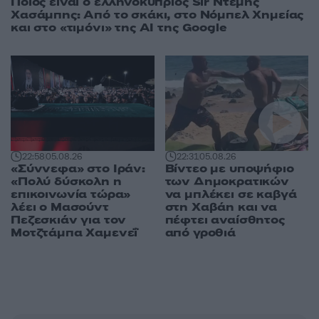
Ποιος είναι ο ελληνοκύπριος Sir Ντέμης
Χασάμπης: Από το σκάκι, στο Νόμπελ Χημείας
και στο «τιμόνι» της AI της Google
22:58
05.08.26
22:31
05.08.26
«Σύννεφα» στο Ιράν:
Βίντεο με υποψήφιο
«Πολύ δύσκολη η
των Δημοκρατικών
επικοινωνία τώρα»
να μπλέκει σε καβγά
λέει ο Μασούντ
στη Χαβάη και να
Πεζεσκιάν για τον
πέφτει αναίσθητος
Μοτζτάμπα Χαμενεΐ
από γροθιά