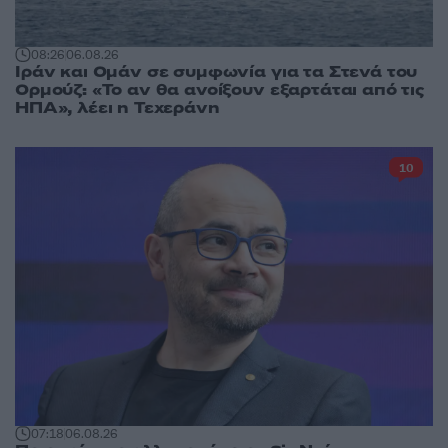
08:26
06.08.26
Ιράν και Ομάν σε συμφωνία για τα Στενά του
Ορμούζ: «Το αν θα ανοίξουν εξαρτάται από τις
ΗΠΑ», λέει η Τεχεράνη
10
07:18
06.08.26