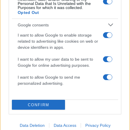
Personal Data that Is Unrelated with the
Πολιτική Απορρήτου
&
Όροι Χρήσης
της Google.
Purposes for which it was collected.
Opted Out
Κόσμος
ΜΟΣΧΑ
ΦΩΤΙΑ
Google consents
Share:
I want to allow Google to enable storage
related to advertising like cookies on web or
Ακολουθήστε το Νewsit.gr στο
Google News
και
device identifiers in apps.
ενημερωθείτε πρώτοι για όλη την ειδησεογραφία και τα
τελευταία νέα
της ημέρας
I want to allow my user data to be sent to
Google for online advertising purposes.
I want to allow Google to send me
personalized advertising.
Πιο δημοφιλή
CONFIRM
1
Αυγερινός, Μουτσάτσου και ακόμη 20
πρώην στελέχη κατά Καρυστιανού: «Δεν
αποχωρήσαμε για καρέκλες», αιχμές για
«συγκεντρωτικό μοντέλο»
Data Deletion
Data Access
Privacy Policy