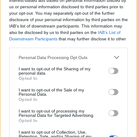
γιος του σε καταψύκτη
interest-based ads based on personal information utilized by
us or personal information disclosed to third parties prior to
your opt-out. You may separately opt-out of the further
Σχόλια
disclosure of your personal information by third parties on the
IAB’s list of downstream participants. This information may
also be disclosed by us to third parties on the
IAB’s List of
Downstream Participants
that may further disclose it to other
third parties.
Σχολίασε εδώ
Please note that this website/app uses one or more Google
Personal Data Processing Opt Outs
services and may gather and store information including but
not limited to your visit or usage behaviour. You may click to
I want to opt-out of the Sharing of my
personal data.
50 /50
grant or deny consent to Google and its third-party tags to
Opted In
use your data for below specified purposes in below Google
consent section.
I want to opt-out of the Sale of my
Personal Data.
Opted In
2000 /2000
I want to opt-out of processing my
Personal Data for Targeted Advertising.
Opted In
Υποβολή σχολίου
I want to opt-out of Collection, Use,
Retention, Sale, and/or Sharing of my
Όροι Χρήσης
. Το site προστατεύεται από reCAPTCHA, ισχύουν