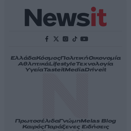
Ελλάδα
Κόσμος
Πολιτική
Οικονομία
Αθλητικά
Lifestyle
Τεχνολογία
Υγεία
Tasteit
Media
Driveit
Πρωτοσέλιδα
Γνώμη
Melas Blog
Καιρός
Παράξενες Ειδήσεις