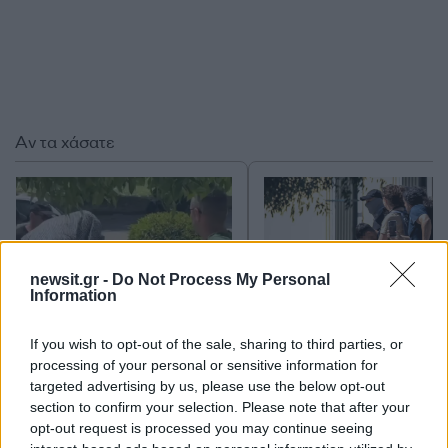
Αν τα χάσατε
newsit.gr -
Do Not Process My Personal
Information
If you wish to opt-out of the sale, sharing to third parties, or
Μυστράς: Παθολογικά αίτια
Προφυλακίστηκε ο
processing of your personal or sensitive information for
«δείχνει» η πρώτη
26χρονος Αφγανός για
targeted advertising by us, please use the below opt-out
ιατροδικαστική εκτίμηση
θάνατο της Βρετανίδα
section to confirm your selection. Please note that after your
για τον θάνατο του
Τήρησε το δικαίωμα τ
opt-out request is processed you may continue seeing
90χρονου, που έκρυψε ο
σιωπής