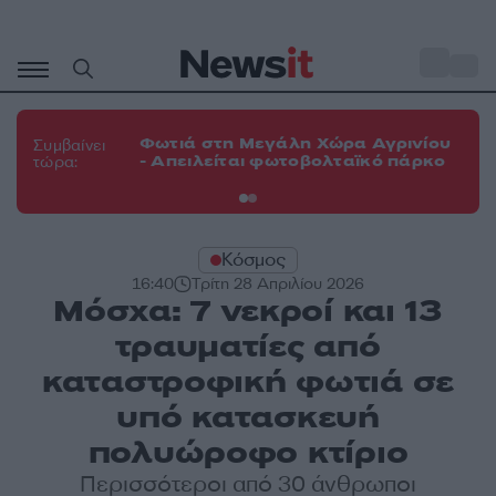
Μετάβαση
σε
o
33
περιεχόμενο
Φω
Φωτιά στη Μεγάλη Χώρα Αγρινίου
Συμβαίνει
πε
- Απειλείται φωτοβολταϊκό πάρκο
τώρα:
εν
Κόσμος
16:40
Τρίτη 28 Απριλίου 2026
Μόσχα: 7 νεκροί και 13
τραυματίες από
καταστροφική φωτιά σε
υπό κατασκευή
πολυώροφο κτίριο
Περισσότεροι από 30 άνθρωποι