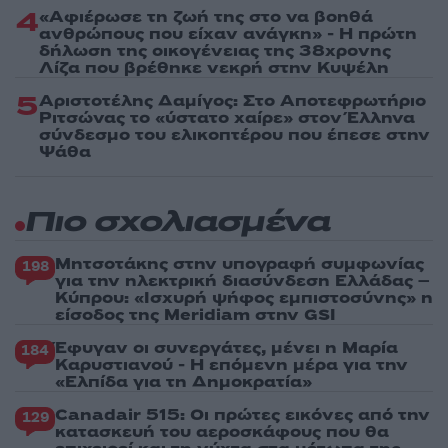
4
«Αφιέρωσε τη ζωή της στο να βοηθά
ανθρώπους που είχαν ανάγκη» - Η πρώτη
δήλωση της οικογένειας της 38χρονης
Λίζα που βρέθηκε νεκρή στην Κυψέλη
5
Αριστοτέλης Δαμίγος: Στο Αποτεφρωτήριο
Ριτσώνας το «ύστατο χαίρε» στον Έλληνα
σύνδεσμο του ελικοπτέρου που έπεσε στην
Ψάθα
Πιο σχολιασμένα
Μητσοτάκης στην υπογραφή συμφωνίας
198
για την ηλεκτρική διασύνδεση Ελλάδας –
Κύπρου: «Ισχυρή ψήφος εμπιστοσύνης» η
είσοδος της Meridiam στην GSI
Έφυγαν οι συνεργάτες, μένει η Μαρία
184
Καρυστιανού - Η επόμενη μέρα για την
«Ελπίδα για τη Δημοκρατία»
Canadair 515: Οι πρώτες εικόνες από την
129
κατασκευή του αεροσκάφους που θα