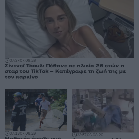
07:37
07.08.26
Σίντνεϊ Τάουλ: Πέθανε σε ηλικία 26 ετών η
σταρ του TikTok – Kατέγραφε τη ζωή της με
τον καρκίνο
07:13
07.08.26
23:57
06.08.26
Μαθητής άνοιξε πυρ