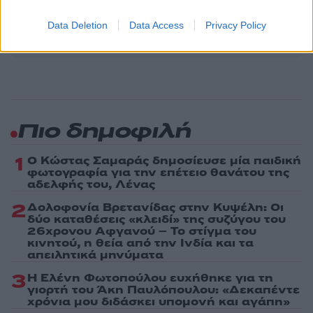
Ακολουθήστε το Νewsit.gr στο
Google News
και
Data Deletion
Data Access
Privacy Policy
ενημερωθείτε πρώτοι για όλη την ειδησεογραφία και τα
τελευταία νέα
της ημέρας
Πιο δημοφιλή
1
Ο Κώστας Σαμαράς δημοσίευσε μία παιδική
φωτογραφία για την επέτειο θανάτου της
αδελφής του, Λένας
2
Δολοφονία Βρετανίδας στην Κυψέλη: Οι
δύο καταθέσεις «κλειδί» της συζύγου του
26χρονου Αφγανού – Το στίγμα του
κινητού, η θεία από την Ινδία και τα
απειλητικά μηνύματα
3
Η Ελένη Φωτοπούλου ευχήθηκε για τη
γιορτή του Άκη Παυλόπουλου: «Δεκαπέντε
χρόνια μου διδάσκει υπομονή και αγάπη»