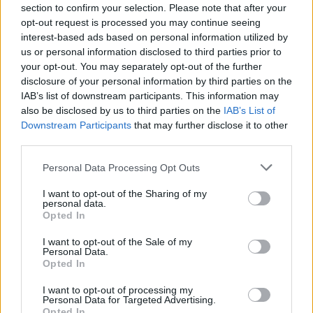
section to confirm your selection. Please note that after your
Αν τα χάσατε
opt-out request is processed you may continue seeing
interest-based ads based on personal information utilized by
us or personal information disclosed to third parties prior to
Ανανεώθηκε πριν
19 λεπτά
your opt-out. You may separately opt-out of the further
disclosure of your personal information by third parties on the
IAB’s list of downstream participants. This information may
also be disclosed by us to third parties on the
IAB’s List of
Downstream Participants
that may further disclose it to other
third parties.
Μυστράς: 11 μήνες με
Τροχαίο στις Σέρρες
Please note that this website/app uses one or more Google
Personal Data Processing Opt Outs
αναστολή στον 55χρονο
«Ξαφνικά μου ήρθε 
services and may gather and store information including but
που έκρυβε τον νεκρό
αυτοκίνητο, προσπάθ
not limited to your visit or usage behaviour. You may click to
I want to opt-out of the Sharing of my
πατέρα του σε καταψύκτη
να φύγω αριστερά» λέ
personal data.
grant or deny consent to Google and its third-party tags to
– «Ήθελα να τον βλέπω»
οδηγός του φορτηγ
Opted In
use your data for below specified purposes in below Google
consent section.
I want to opt-out of the Sale of my
Personal Data.
Σχόλια
Opted In
I want to opt-out of processing my
Personal Data for Targeted Advertising.
Opted In