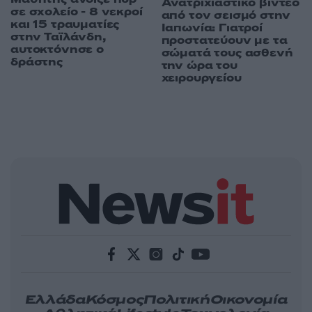
Ανατριχιαστικό βίντεο
σε σχολείο - 8 νεκροί
από τον σεισμό στην
και 15 τραυματίες
Ιαπωνία: Γιατροί
στην Ταϊλάνδη,
προστατεύουν με τα
αυτοκτόνησε ο
σώματά τους ασθενή
δράστης
την ώρα του
χειρουργείου
Ελλάδα
Κόσμος
Πολιτική
Οικονομία