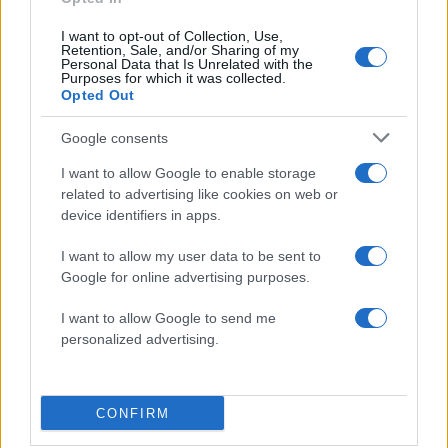
Σχολίασε εδώ
I want to opt-out of Collection, Use,
Retention, Sale, and/or Sharing of my
Personal Data that Is Unrelated with the
Purposes for which it was collected.
Opted Out
50 /50
Google consents
I want to allow Google to enable storage
related to advertising like cookies on web or
device identifiers in apps.
2000 /2000
I want to allow my user data to be sent to
Υποβολή σχολίου
Google for online advertising purposes.
Όροι Χρήσης
. Το site προστατεύεται από reCAPTCHA, ισχύουν
I want to allow Google to send me
Πολιτική Απορρήτου
&
Όροι Χρήσης
της Google.
personalized advertising.
Κόσμος
INFLUENCER
ΓΑΛΛΙΔΑ
ΜΠΑΛΙ
CONFIRM
Share: