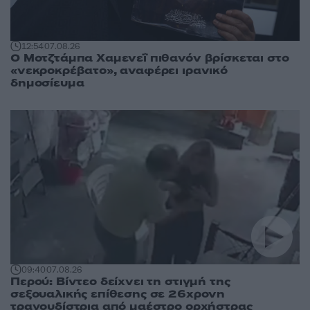
12:54
07.08.26
Ο Μοτζτάμπα Χαμενεΐ πιθανόν βρίσκεται στο
«νεκροκρέβατο», αναφέρει ιρανικό
δημοσίευμα
09:40
07.08.26
Περού: Βίντεο δείχνει τη στιγμή της
σεξουαλικής επίθεσης σε 26χρονη
τραγουδίστρια από μαέστρο ορχήστρας