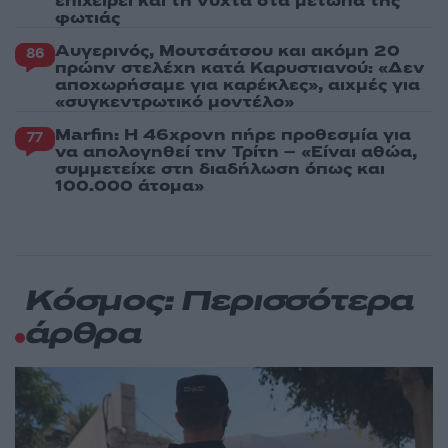
επιχειρεί και τη νύχτα στα μέτωπα της
φωτιάς
Αυγερινός, Μουτσάτσου και ακόμη 20
86
πρώην στελέχη κατά Καρυστιανού: «Δεν
αποχωρήσαμε για καρέκλες», αιχμές για
«συγκεντρωτικό μοντέλο»
Marfin: Η 46χρονη πήρε προθεσμία για
77
να απολογηθεί την Τρίτη – «Είναι αθώα,
συμμετείχε στη διαδήλωση όπως και
100.000 άτομα»
Κόσμος: Περισσότερα
άρθρα