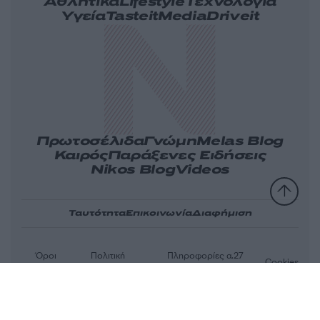
Αθλητικά
Lifestyle
Τεχνολογία
Υγεία
Tasteit
Media
Driveit
Πρωτοσέλιδα
Γνώμη
Melas Blog
Καιρός
Παράξενες Ειδήσεις
Nikos Blog
Videos
Ταυτότητα
Επικοινωνία
Διαφήμιση
Όροι
Πολιτική
Πληροφορίες α.27
Cookies
χρήσης
απορρήτου
Ν.5253/2025
Αριθμός Πιστοποίησης Μ.Η.Τ.232163
© 2026 newsit.gr. Με επιφύλαξη κάθε νομίμου δικαιώματος.